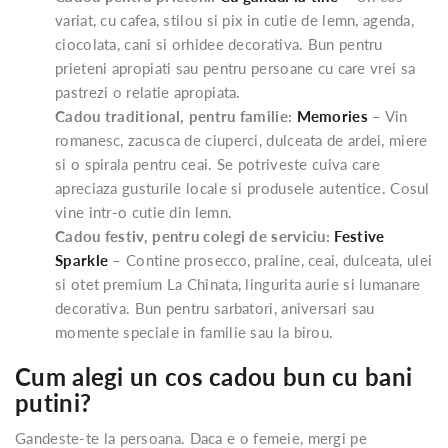
variat, cu cafea, stilou si pix in cutie de lemn, agenda,
ciocolata, cani si orhidee decorativa. Bun pentru
prieteni apropiati sau pentru persoane cu care vrei sa
pastrezi o relatie apropiata.
Cadou traditional, pentru familie:
Memories
– Vin
romanesc, zacusca de ciuperci, dulceata de ardei, miere
si o spirala pentru ceai. Se potriveste cuiva care
apreciaza gusturile locale si produsele autentice. Cosul
vine intr-o cutie din lemn.
Cadou festiv, pentru colegi de serviciu:
Festive
Sparkle
– Contine prosecco, praline, ceai, dulceata, ulei
si otet premium La Chinata, lingurita aurie si lumanare
decorativa. Bun pentru sarbatori, aniversari sau
momente speciale in familie sau la birou.
Cum alegi un cos cadou bun cu bani
putini?
Gandeste-te la persoana. Daca e o femeie, mergi pe