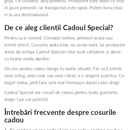
grija. Ce comanzi, asta primesti. Produsele sunt exact ce vezi
in poze primesti, iar transportul este rapid. Putem livra chiar
si la usa destinatarului.
De ce aleg clientii Cadoul Special?
Pentru ca e comod. Comanzi online, primesti acasa sau
trimiti direct. Cosurile arata bine, nu costa mult, iar produsele
alese de echipa Cadoul Special chiar sunt calitative si alese
cu foarte multa atentie.
Un cos pentru cadou merge in multe situatii. Fie ca il trimiti
unui coleg, unei rude sau unui client, e o alegere practica. Cu
buget redus, poti face cele mai frumoase daruri celor dragi.
Cadoul Special are cosuri de cadou pentru toate gusturile,
alege-l pe cel potrivit!
Întrebări frecvente despre cosurile
cadou
1. Ce contine un cos cadou?
Un cos cadou contine produse