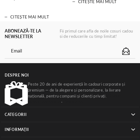
CITEȘTE MAI MULT
CITEȘTE MAI MULT
ABONEAZĂ-TE LA
Fii primul care afla de noile cosuri cadou
NEWSLETTER
si de reducerile cu timp limitat!
DESPRE NOI
Peste 20 de ani de experiență în cadouri corporate și
premium — de la alegere și personalizare, la livrare
națională, pentru companii și clienți privați.
Ghiduri
cadouri corporate
·
Despre noi
CATEGORII
INFORMAŢII