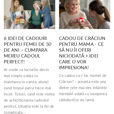
6 IDEI DE CADOURI
CADOU DE CRĂCIUN
PENTRU FEMEI DE 50
PENTRU MAMA - CE
DE ANI – CUMPARA
SĂ NU ÎI OFERI
MEREU CADOUL
NICIODATĂ + IDEI
PERFECT!
CARE O VOR
IMPRESIONA!
Ai crede ca lucrurile devin
Ce cadou sa-i fac mamei de
mai simple odata cu
Crăciun? - aceasta este una
inaintarea in varsta, atunci
dintre cele mai des întâlnite
cand timpul parca trece mai
întrebări odată cu începerea
incet. Totusi, cand vine vorba
sărbătorilor de iarnă.
de achizitionarea cadoului
perfect, situatia este la fel de
complicata...