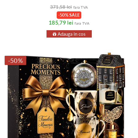
371,58 lei
fara TVA
-50% SALE
185,79 lei
fara TVA
Adauga in cos
-50%