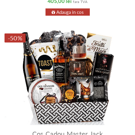
405,00 lei
fara TVA
Adauga in cos
-50%
Coș Cadou Master Jack