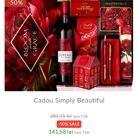
-50%
Cadou Simply Beautiful
283,15 lei
fara TVA
-50% SALE
141,58 lei
fara TVA