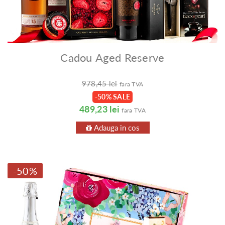
Cadou Aged Reserve
978,45 lei
fara TVA
-50% SALE
489,23 lei
fara TVA
Adauga in cos
-50%