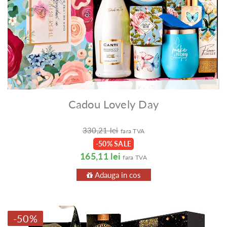
Cadou Lovely Day
330,21 lei
fara TVA
-50% SALE
165,11 lei
fara TVA
Adauga in cos
-50%