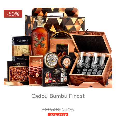
-50%
Cadou Bumbu Finest
764,82 lei
fara TVA
-50% SALE