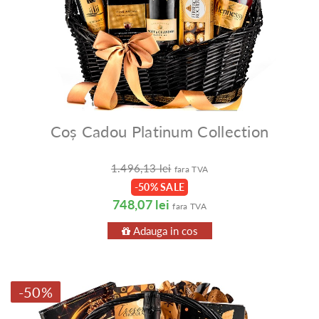
Coș Cadou Platinum Collection
1.496,13 lei
fara TVA
-50% SALE
748,07 lei
fara TVA
Adauga in cos
-50%