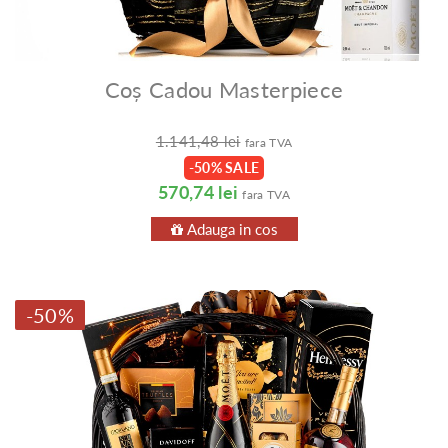
Coș Cadou Masterpiece
1.141,48 lei
fara TVA
-50% SALE
570,74 lei
fara TVA
Adauga in cos
-50%