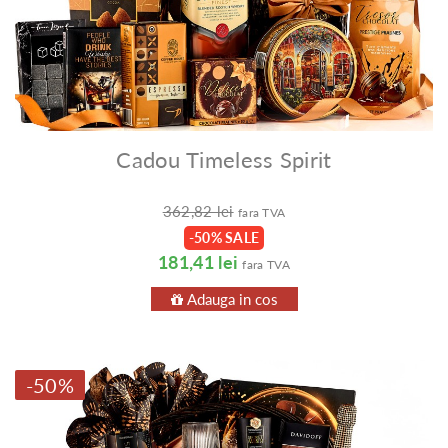
Cadou Timeless Spirit
362,82 lei
fara TVA
-50% SALE
181,41 lei
fara TVA
Adauga in cos
-50%