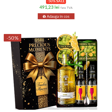
-50% SALE
491,23 lei
fara TVA
Adauga in cos
-50%