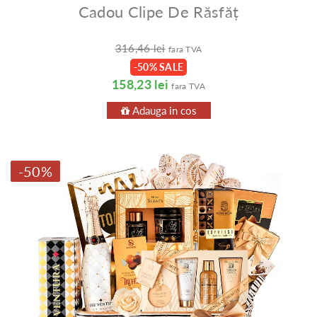
Cadou Clipe De Răsfăț
316,46 lei
fara TVA
-50% SALE
158,23 lei
fara TVA
Adauga in cos
-50%