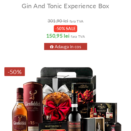
Gin And Tonic Experience Box
301,90 lei
fara TVA
-50% SALE
150,95 lei
fara TVA
Adauga in cos
-50%