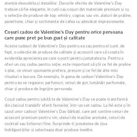
atenție deosebita și detaliilor. Darurile oferite de Valentine's Day
și preferințele personale.
trebuie să fie elegante, în cutii sau coșuri din materiale premium și cu
o selecție de produse de top: whisky, cognac sau vin, alaturi de praline,
panettone, chiar și sortimente de cafea cu adevărat impresionante.
Coșuri cadou de Valentine's Day pentru orice persoana
care pune pret pe bun gust și calitate
Aceste cadouri de Valentine's Day pentru ea sau pentru el sunt, de
fapt, o selecție de produse de calitate și accesorii care să scoata în
evidentăa aprecierea pe care o porti pentru jumatatea ta. Pentru a
oferi un coș cadou pentru soție, este important să știi ce fel de praline
ii plac, ce vinuri spumante prefera, precum și ce fel de alte mici
ritualuri o bucura. De exemplu, în gama de cadouri Valentine’s Day
pentru ea se regasesc parfumuri, seturi de gin, lumânări parfumate,
chiar și produse de îngrijire personala.
Coșul cadou pentru iubită ta de Valentine's Day se poate transformă
din clasicul trandafir oferit femeilor, într-un set cadou. La fel este și în
cazul unor cadouri Valentine’s Day bărbați, care pot contine seturi de
accesorii premium pentru vin, uleiuri de masline aromate, seturi de
cocktail sau lichioruri fine. Surprinde-ti jumatatea de ziua
îndrăgostiților și selecteaza doar produse inedite.