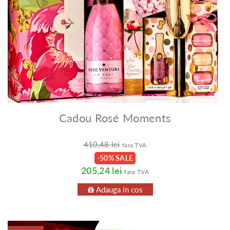
Cadou Rosé Moments
410,48 lei
fara TVA
-50% SALE
205,24 lei
fara TVA
Adauga in cos