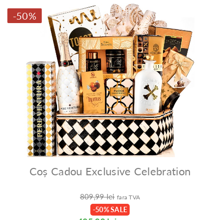
-50%
Coș Cadou Exclusive Celebration
809,99 lei
fara TVA
-50% SALE