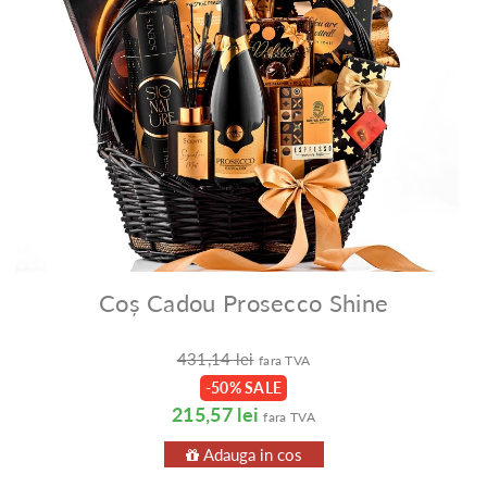
Coș Cadou Prosecco Shine
431,14 lei
fara TVA
-50% SALE
215,57 lei
fara TVA
Adauga in cos