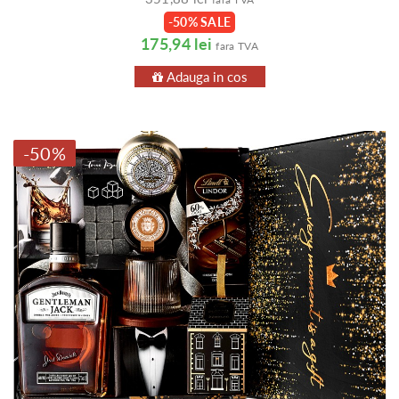
-50% SALE
175,94 lei
fara TVA
Adauga in cos
-50%