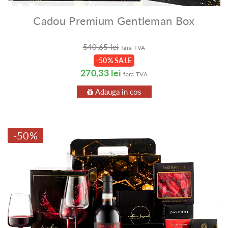
Cadou Premium Gentleman Box
540,65 lei
fara TVA
-50% SALE
270,33 lei
fara TVA
Adauga in cos
-50%