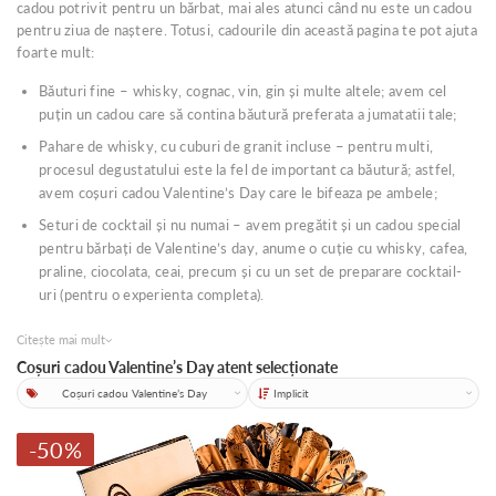
cadou potrivit pentru un bărbat, mai ales atunci când nu este un cadou
pentru ziua de naștere. Totusi, cadourile din această pagina te pot ajuta
foarte mult:
Băuturi fine – whisky, cognac, vin, gin și multe altele; avem cel
puțin un cadou care să contina băutură preferata a jumatatii tale;
Pahare de whisky, cu cuburi de granit incluse – pentru multi,
procesul degustatului este la fel de important ca băutură; astfel,
avem coșuri cadou Valentine’s Day care le bifeaza pe ambele;
Seturi de cocktail și nu numai – avem pregătit și un cadou special
pentru bărbați de Valentine’s day, anume o cuție cu whisky, cafea,
praline, ciocolata, ceai, precum și cu un set de preparare cocktail-
uri (pentru o experienta completa).
Citește mai mult
Coșuri cadou Valentine’s Day atent selecționate
Categorii
Sortare
-50%