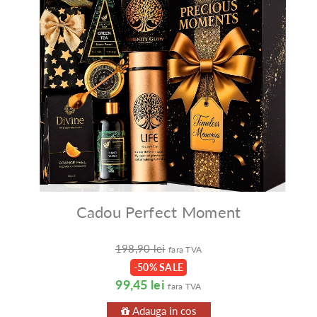
Cadou Perfect Moment
198,90 lei
fara TVA
-50% SALE
99,45 lei
fara TVA
Adauga in cos