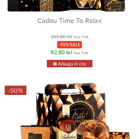
Cadou Time To Relax
165,60 lei
fara TVA
-50% SALE
82,80 lei
fara TVA
Adauga in cos
-50%