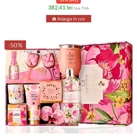
382,41 lei
fara TVA
Adauga in cos
-50%