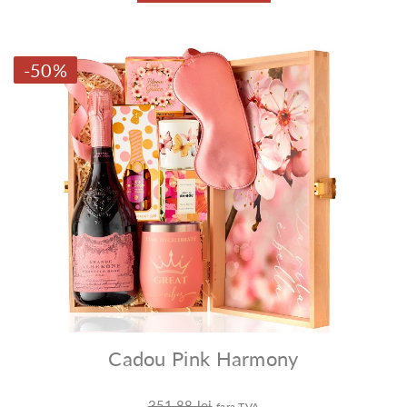
-50%
Cadou Pink Harmony
351,88 lei
fara TVA