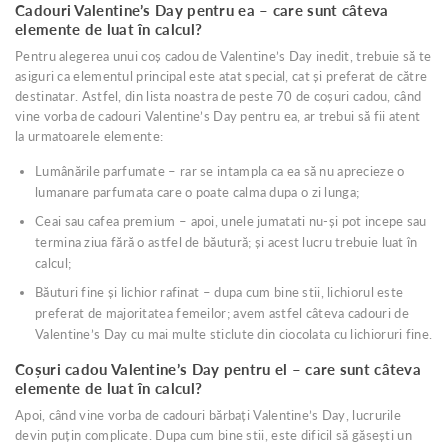
Cadouri Valentine’s Day pentru ea – care sunt câteva
elemente de luat în calcul?
Pentru alegerea unui coș cadou de Valentine’s Day inedit, trebuie să te
asiguri ca elementul principal este atat special, cat și preferat de către
destinatar. Astfel, din lista noastra de peste 70 de coșuri cadou, când
vine vorba de cadouri Valentine’s Day pentru ea, ar trebui să fii atent
la urmatoarele elemente:
Lumânările parfumate – rar se intampla ca ea să nu aprecieze o
lumanare parfumata care o poate calma dupa o zi lunga;
Ceai sau cafea premium – apoi, unele jumatati nu-și pot incepe sau
termina ziua fără o astfel de băutură; și acest lucru trebuie luat în
calcul;
Băuturi fine și lichior rafinat – dupa cum bine stii, lichiorul este
preferat de majoritatea femeilor; avem astfel câteva cadouri de
Valentine’s Day cu mai multe sticlute din ciocolata cu lichioruri fine.
Coșuri cadou Valentine’s Day pentru el – care sunt câteva
elemente de luat în calcul?
Apoi, când vine vorba de cadouri bărbați Valentine’s Day, lucrurile
devin puțin complicate. Dupa cum bine stii, este dificil să găsești un