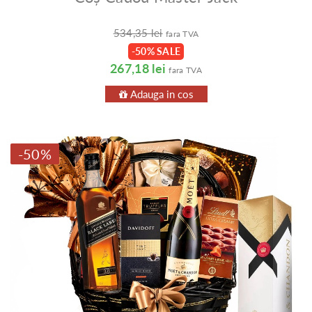
534,35 lei
fara TVA
-50% SALE
267,18 lei
fara TVA
Adauga in cos
-50%