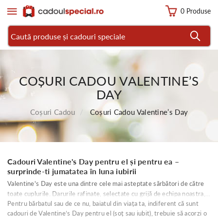
0 Produse
COȘURI CADOU VALENTINE’S
DAY
Coșuri Cadou
Coșuri Cadou Valentine’s Day
Cadouri Valentine's Day pentru el și pentru ea –
surprinde-ti jumatatea în luna iubirii
Valentine's Day este una dintre cele mai asteptate sărbători de către
toate cuplurile. Darurile rafinate, selectate cu grijă de echipa noastra,
Pentru bărbatul sau de ce nu, baiatul din viața ta, indiferent că sunt
sunt foarte apreciate și fac o multime de indragostiti fericiti. De
cadouri de Valentine’s Day pentru el (soț sau iubit), trebuie să acorzi o
exemplu, poți alege coșuri cadou Valentine’s Day pentru el dupa gustul