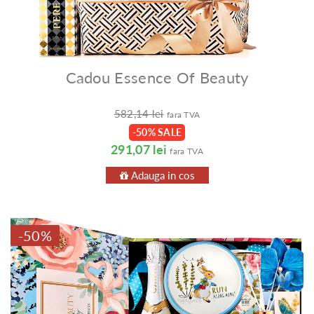
Cadou Essence Of Beauty
582,14 lei
fara TVA
-50% SALE
291,07 lei
fara TVA
Adauga in cos
-50%