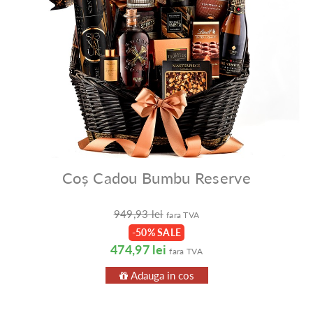
Coș Cadou Bumbu Reserve
949,93 lei
fara TVA
-50% SALE
474,97 lei
fara TVA
Adauga in cos