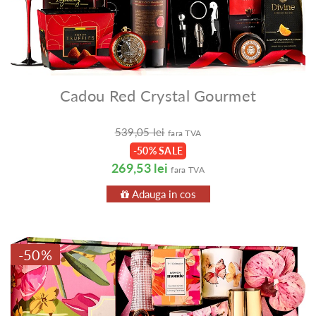
Cadou Red Crystal Gourmet
539,05 lei
fara TVA
-50% SALE
269,53 lei
fara TVA
Adauga in cos
-50%