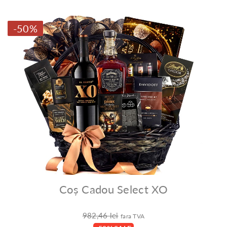
-50%
Coș Cadou Select XO
982,46 lei
fara TVA