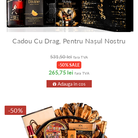
Cadou Cu Drag, Pentru Nașul Nostru
531,50 lei
fara TVA
-50% SALE
265,75 lei
fara TVA
Adauga in cos
-50%