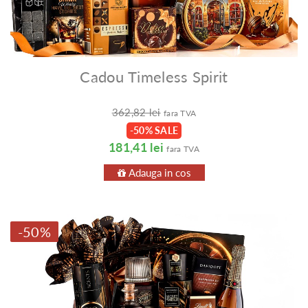
Cadou Timeless Spirit
362,82 lei
fara TVA
-50% SALE
181,41 lei
fara TVA
Adauga in cos
-50%