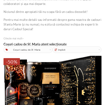
colaboratori și așa mai departe.
Niciunul dintre apropiatii tăi nu scapa fără un cadou deosebit!
Pentru mai multe detalii sau informatii despre gama noastra de cadouri
Sfanta Marie (și nu numai), nu ezita să contactezi echipa de experti în
daruri Cadoul Special!
Citește mai mult
Coșuri cadou de Sf. Maria atent selecționate
Categorii
Sortare
-50%