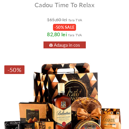
Cadou Time To Relax
165,60 lei
fara TVA
-50% SALE
82,80 lei
fara TVA
Adauga in cos
-50%