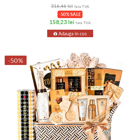
316,46 lei
fara TVA
-50% SALE
158,23 lei
fara TVA
Adauga in cos
-50%