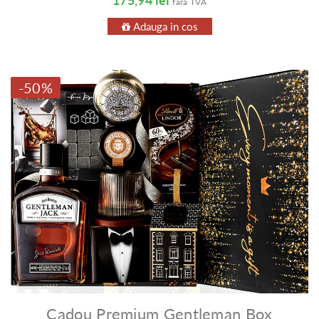
175,94 lei
fara TVA
Adauga in cos
-50%
Cadou Premium Gentleman Box