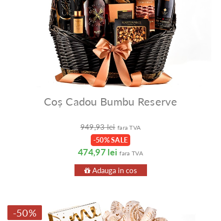
Coș Cadou Bumbu Reserve
949,93 lei
fara TVA
-50% SALE
474,97 lei
fara TVA
Adauga in cos
-50%