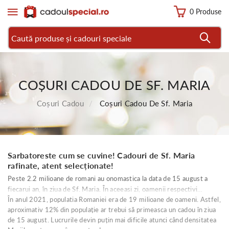
0 Produse
COȘURI CADOU DE SF. MARIA
Coșuri Cadou
Coșuri Cadou De Sf. Maria
Sarbatoreste cum se cuvine! Cadouri de Sf. Maria
rafinate, atent selecționate!
Peste 2.2 milioane de romani au onomastica la data de 15 august a
fiecarui an, în ziua de Sf. Maria. În aceeasi zi, oamenii respectivi
În anul 2021, populatia Romaniei era de 19 milioane de oameni. Astfel,
primesc și cadouri de la cei apropiati, fie aceștia membri ai familiei sau
aproximativ 12% din populație ar trebui să primeasca un cadou în ziua
prieteni, dupa caz.
de 15 august. Lucrurile devin puțin mai dificile atunci când densitatea