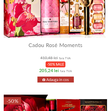
Cadou Rosé Moments
410,48 lei
fara TVA
-50% SALE
205,24 lei
fara TVA
Adauga in cos
-50%