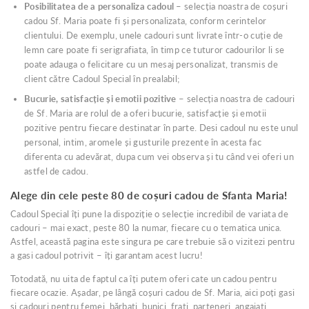
Posibilitatea de a personaliza cadoul
– selecția noastra de coșuri
cadou Sf. Maria poate fi și personalizata, conform cerintelor
clientului. De exemplu, unele cadouri sunt livrate într-o cuție de
lemn care poate fi serigrafiata, în timp ce tuturor cadourilor li se
poate adauga o felicitare cu un mesaj personalizat, transmis de
client către Cadoul Special în prealabil;
Bucurie, satisfacție și emotii pozitive
– selecția noastra de cadouri
de Sf. Maria are rolul de a oferi bucurie, satisfacție și emotii
pozitive pentru fiecare destinatar în parte. Desi cadoul nu este unul
personal, intim, aromele și gusturile prezente în acesta fac
diferenta cu adevărat, dupa cum vei observa și tu când vei oferi un
astfel de cadou.
Alege din cele peste 80 de coșuri cadou de Sfanta Maria!
Cadoul Special îți pune la dispoziție o selecție incredibil de variata de
cadouri – mai exact, peste 80 la numar, fiecare cu o tematica unica.
Astfel, această pagina este singura pe care trebuie să o vizitezi pentru
a gasi cadoul potrivit – îți garantam acest lucru!
Totodată, nu uita de faptul ca îți putem oferi cate un cadou pentru
fiecare ocazie. Așadar, pe lângă coșuri cadou de Sf. Maria, aici poți gasi
și cadouri pentru femei, bărbați, bunici, frati, parteneri, angajați,