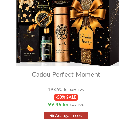
Cadou Perfect Moment
198,90 lei
fara TVA
-50% SALE
99,45 lei
fara TVA
Adauga in cos