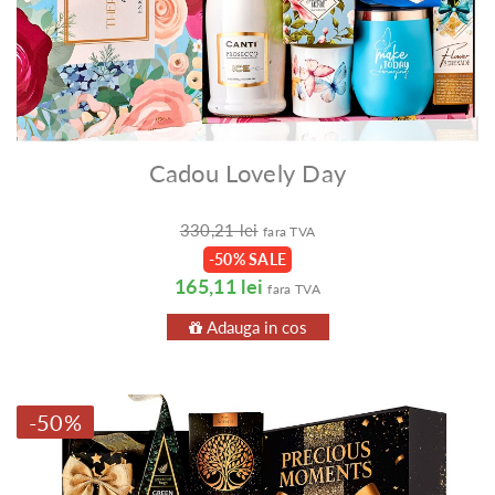
Cadou Lovely Day
330,21 lei
fara TVA
-50% SALE
165,11 lei
fara TVA
Adauga in cos
-50%