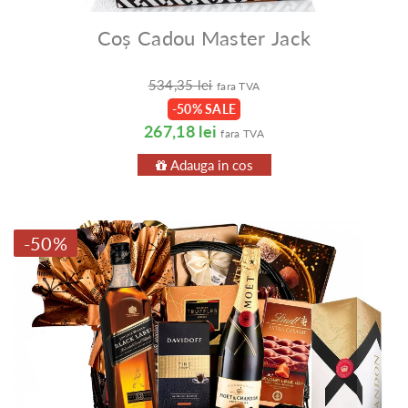
Coș Cadou Master Jack
534,35 lei
fara TVA
-50% SALE
267,18 lei
fara TVA
Adauga in cos
-50%