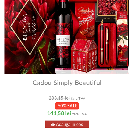
Cadou Simply Beautiful
283,15 lei
fara TVA
-50% SALE
141,58 lei
fara TVA
Adauga in cos