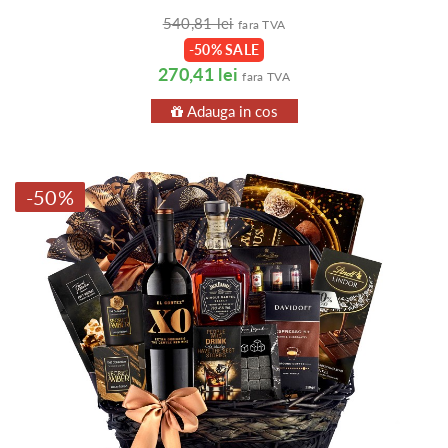
540,81 lei
fara TVA
-50% SALE
270,41 lei
fara TVA
Adauga in cos
-50%