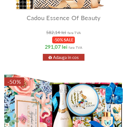
Cadou Essence Of Beauty
582,14 lei
fara TVA
-50% SALE
291,07 lei
fara TVA
Adauga in cos
-50%