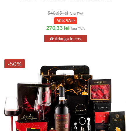
540,65 lei
fara TVA
-50% SALE
270,33 lei
fara TVA
Adauga in cos
-50%