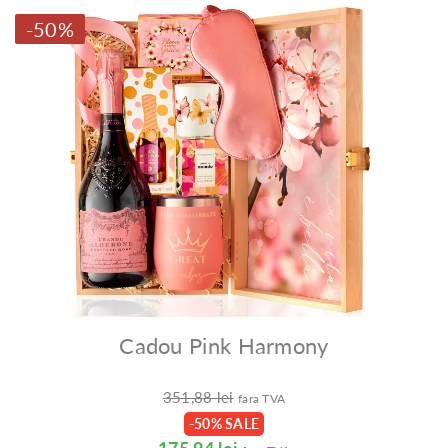
-50%
Cadou Pink Harmony
351,88 lei
fara TVA
-50% SALE