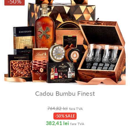
-50%
Cadou Bumbu Finest
764,82 lei
fara TVA
-50% SALE
382,41 lei
fara TVA