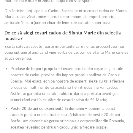
Mariilor este mare în zona ta, dupa cum s-ar spune.
Din fericire, poți apela la Cadoul Special pentru coșuri cadou de Sfanta
Maria cu adevărat unice – produse premium, de import propriu,
ambalate în cutii (uneori chiar de lemn) de calitate superioara.
De ce să alegi coșuri cadou de Sfanta Marie din selecția
noastra?
Exista câteva aspecte foarte importante care ne fac probabil cea mai
bună optiune atunci când vine vorba de cadouri de Sfanta Marie care să
aduca ceva nou.
Produse de import propriu
– fiecare produs din coșurile și cutiile
noastre de cadou provine din import propriu realizat de Cadoul
Special. Mai exact, echipa noastra de experti alege cu grijă fiecare
produs cu mult inainte ca acesta să fie introdus într-un cadou.
Astfel, ai garantia unicitatii, calitatii, dar și a pretului avantajos
atunci când esti în cautăre de coșuri cadou de Sf. Maria;
Peste 20 de ani de experiență în domeniu
– punem la punct
cadouri pentru orice situație sau sărbătoare de peste 20 de ani.
Astfel, am devenit alegerea principala a corporatiilor din Romania,
acestea revenind pentru un cadou unic la fiecare ocazie;