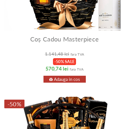
Coș Cadou Masterpiece
1.141,48 lei
fara TVA
-50% SALE
570,74 lei
fara TVA
Adauga in cos
-50%