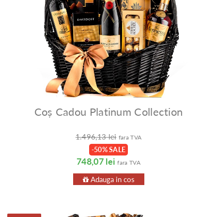
Coș Cadou Platinum Collection
1.496,13 lei
fara TVA
-50% SALE
748,07 lei
fara TVA
Adauga in cos