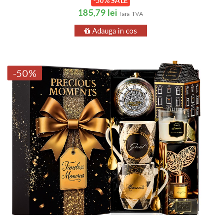
-50% SALE
185,79 lei
fara TVA
Adauga in cos
-50%