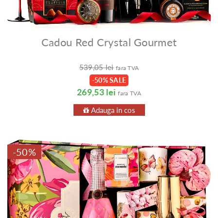
Cadou Red Crystal Gourmet
539,05 lei
fara TVA
-50% SALE
269,53 lei
fara TVA
Adauga in cos
-50%