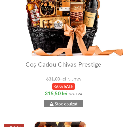
Coș Cadou Chivas Prestige
631,00 lei
fara TVA
-50% SALE
315,50 lei
fara TVA
Stoc epuizat