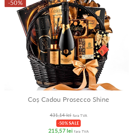
-50%
Coș Cadou Prosecco Shine
431,14 lei
fara TVA
-50% SALE
215,57 lei
fara TVA