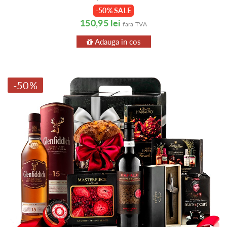
-50% SALE
150,95 lei
fara TVA
Adauga in cos
-50%