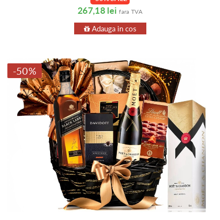
267,18 lei
fara TVA
Adauga in cos
-50%