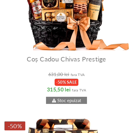
Coș Cadou Chivas Prestige
631,00 lei
fara TVA
-50% SALE
315,50 lei
fara TVA
Stoc epuizat
-50%