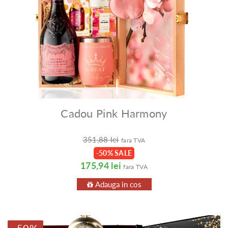
Cadou Pink Harmony
351,88 lei
fara TVA
-50% SALE
175,94 lei
fara TVA
Adauga in cos