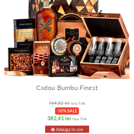
Cadou Bumbu Finest
764,82 lei
fara TVA
-50% SALE
382,41 lei
fara TVA
Adauga in cos