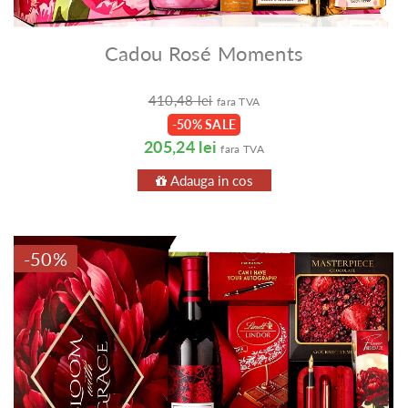
Cadou Rosé Moments
410,48 lei
fara TVA
-50% SALE
205,24 lei
fara TVA
Adauga in cos
-50%