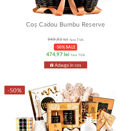
Coș Cadou Bumbu Reserve
949,93 lei
fara TVA
-50% SALE
474,97 lei
fara TVA
Adauga in cos
-50%