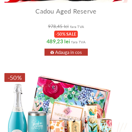
Cadou Aged Reserve
978,45 lei
fara TVA
-50% SALE
489,23 lei
fara TVA
Adauga in cos
-50%