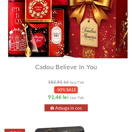
Cadou Believe In You
182,91 lei
fara TVA
-50% SALE
91,46 lei
fara TVA
Adauga in cos