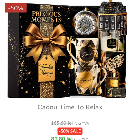
-50%
Cadou Time To Relax
165,60 lei
fara TVA
-50% SALE
82,80 lei
fara TVA