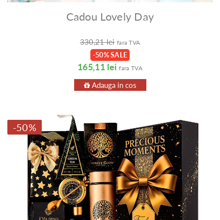
Cadou Lovely Day
330,21 lei
fara TVA
-50% SALE
165,11 lei
fara TVA
Adauga in cos
-50%