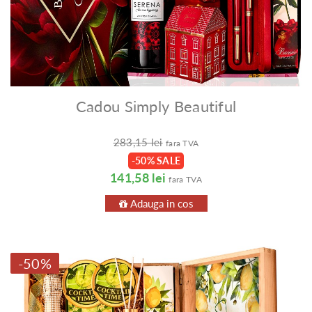
Cadou Simply Beautiful
283,15 lei
fara TVA
-50% SALE
141,58 lei
fara TVA
Adauga in cos
-50%