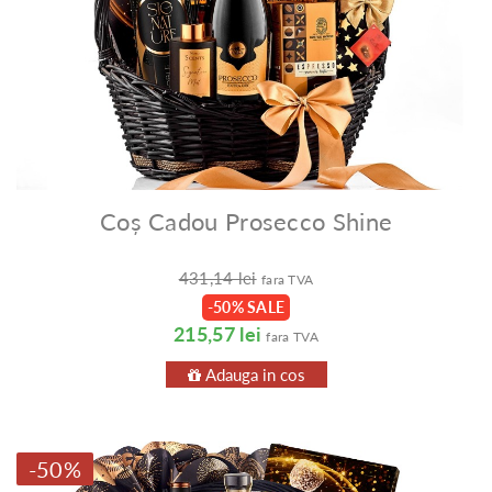
Coș Cadou Prosecco Shine
431,14 lei
fara TVA
-50% SALE
215,57 lei
fara TVA
Adauga in cos
-50%