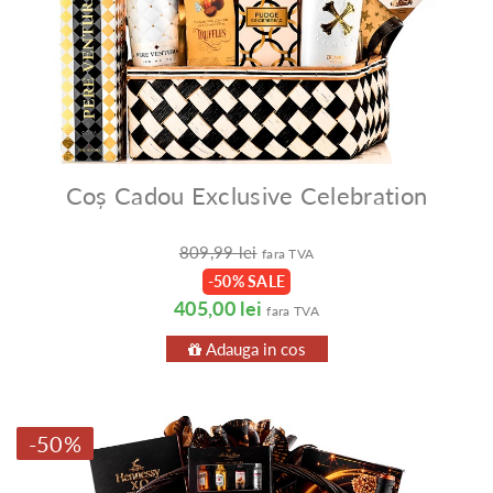
Coș Cadou Exclusive Celebration
809,99 lei
fara TVA
-50% SALE
405,00 lei
fara TVA
Adauga in cos
-50%