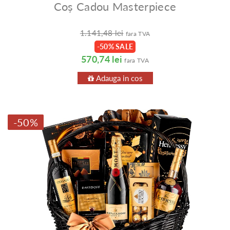
Coș Cadou Masterpiece
1.141,48 lei
fara TVA
-50% SALE
570,74 lei
fara TVA
Adauga in cos
-50%