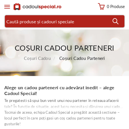
0 Produse
COȘURI CADOU PARTENERI
Coșuri Cadou
Coșuri Cadou Parteneri
Alege un cadou parteneri cu adevărat inedit – alege
Cadoul Special!
Te pregatesti să spui bun venit unui nou partener în reteaua afacerii
tale? În funcție de situație, acest lucru necesita și dăruirea unui cadou.
Tocmai de aceea, echipa Cadoul Special a pregătit această sectiune –
De altfel, nu vrei să risti să primesti ceva și să nu ai nimic de oferit la
locul perfect în care poți gasi un coș cadou parteneri pentru toate
schimb, dupa cum s-ar spune.
gusturile!