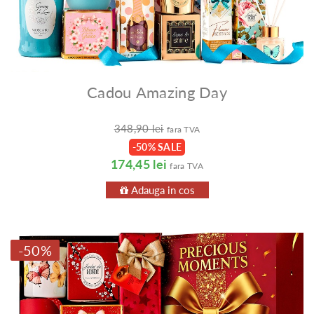
Cadou Amazing Day
348,90 lei
fara TVA
-50% SALE
174,45 lei
fara TVA
Adauga in cos
-50%