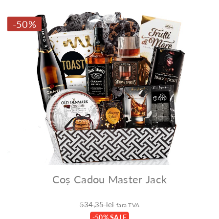
-50%
Coș Cadou Master Jack
534,35 lei
fara TVA
-50% SALE