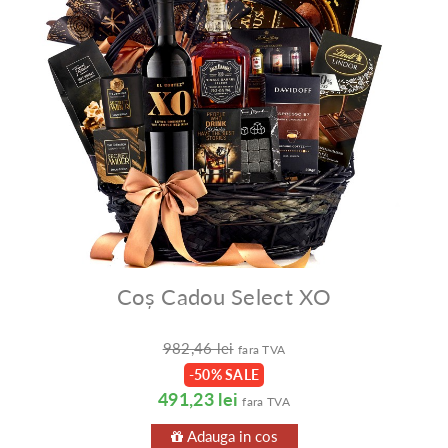
Coș Cadou Select XO
982,46 lei
fara TVA
-50% SALE
491,23 lei
fara TVA
Adauga in cos