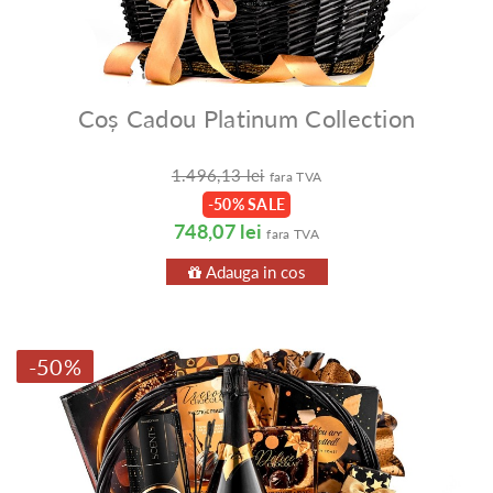
Coș Cadou Platinum Collection
1.496,13 lei
fara TVA
-50% SALE
748,07 lei
fara TVA
Adauga in cos
-50%