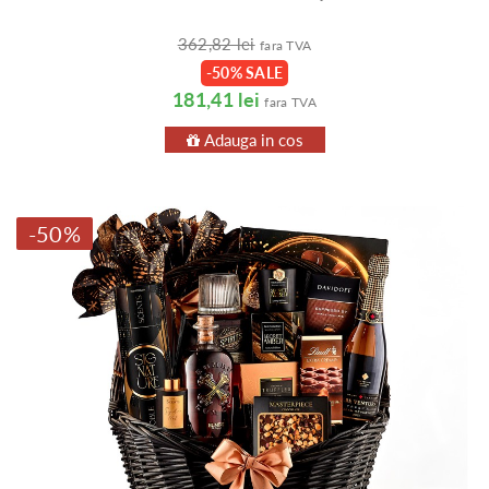
362,82 lei
fara TVA
-50% SALE
181,41 lei
fara TVA
Adauga in cos
-50%