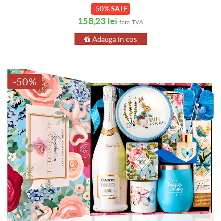
-50% SALE
158,23 lei
fara TVA
Adauga in cos
-50%