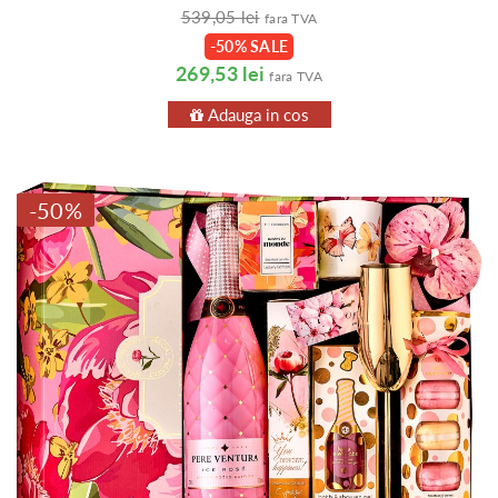
539,05 lei
fara TVA
-50% SALE
269,53 lei
fara TVA
Adauga in cos
-50%