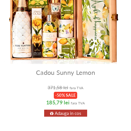
Cadou Sunny Lemon
371,58 lei
fara TVA
-50% SALE
185,79 lei
fara TVA
Adauga in cos