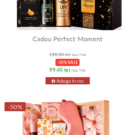
Cadou Perfect Moment
198,90 lei
fara TVA
-50% SALE
99,45 lei
fara TVA
Adauga in cos
-50%