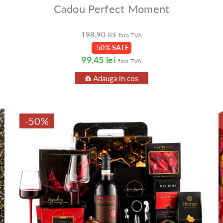
Cadou Perfect Moment
198,90 lei
fara TVA
-50% SALE
99,45 lei
fara TVA
Adauga in cos
-50%