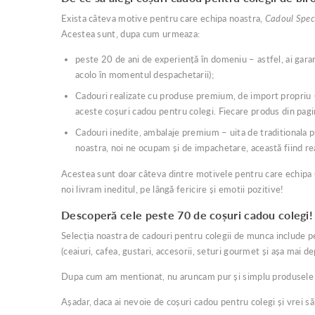
Exista câteva motive pentru care echipa noastra,
Cadoul Spec
Acestea sunt, dupa cum urmeaza:
peste 20 de ani de experiență în domeniu – astfel, ai garant
acolo în momentul despachetarii);
Cadouri realizate cu produse premium, de import propriu
aceste coșuri cadou pentru colegi. Fiecare produs din pag
Cadouri inedite, ambalaje premium – uita de traditionala p
noastra, noi ne ocupam și de impachetare, această fiind rea
Acestea sunt doar câteva dintre motivele pentru care echipa
noi livram ineditul, pe lângă fericire și emotii pozitive!
Descoperă cele peste 70 de coșuri cadou colegi!
Selecția noastra de cadouri pentru colegii de munca include p
(ceaiuri, cafea, gustari, accesorii, seturi gourmet și așa mai de
Dupa cum am mentionat, nu aruncam pur și simplu produsele în
Așadar, daca ai nevoie de coșuri cadou pentru colegi și vrei să 