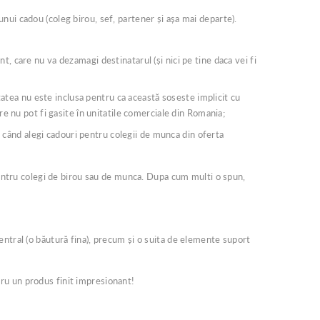
unui cadou (coleg birou, sef, partener și așa mai departe).
t, care nu va dezamagi destinatarul (și nici pe tine daca vei fi
itatea nu este inclusa pentru ca această soseste implicit cu
re nu pot fi gasite în unitatile comerciale din Romania;
 când alegi cadouri pentru colegii de munca din oferta
ntru colegi de birou sau de munca. Dupa cum multi o spun,
entral (o băutură fina), precum și o suita de elemente suport
ru un produs finit impresionant!