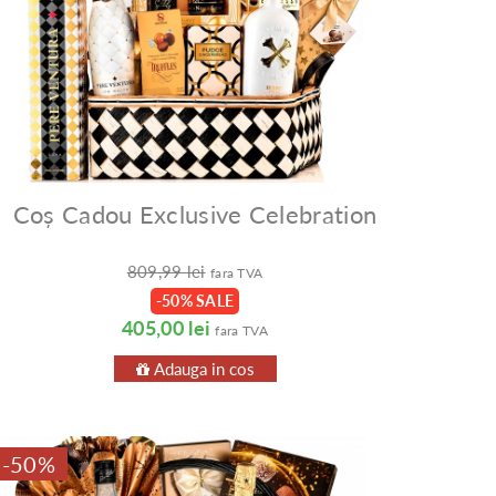
Coș Cadou Exclusive Celebration
809,99 lei
fara TVA
-50% SALE
405,00 lei
fara TVA
Adauga in cos
-50%