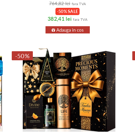
764,82 lei
fara TVA
-50% SALE
382,41 lei
fara TVA
Adauga in cos
-50%