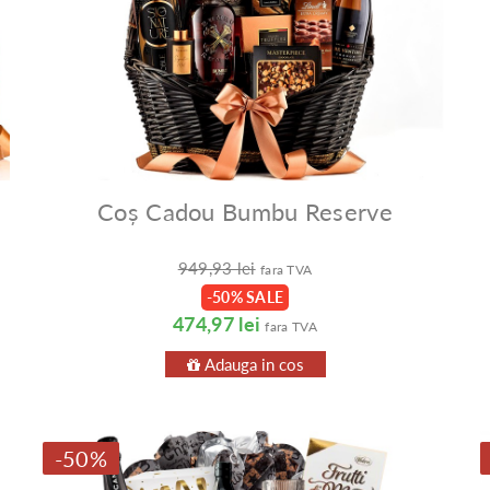
Coș Cadou Bumbu Reserve
949,93 lei
fara TVA
-50% SALE
474,97 lei
fara TVA
Adauga in cos
-50%