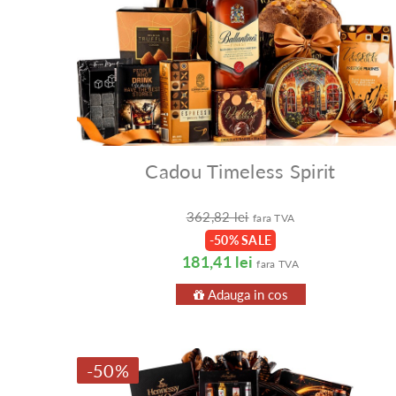
Cadou Timeless Spirit
362,82 lei
fara TVA
-50% SALE
181,41 lei
fara TVA
Adauga in cos
-50%