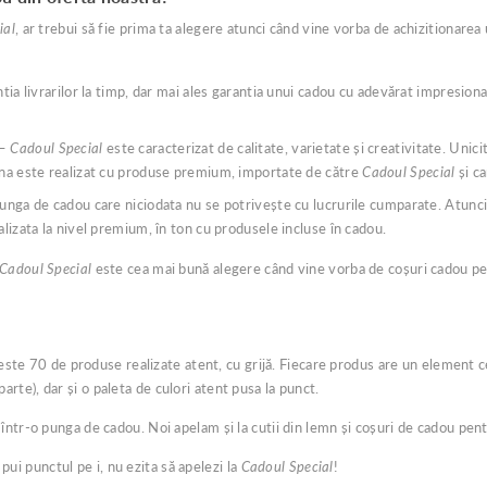
ial
, ar trebui să fie prima ta alegere atunci când vine vorba de achizitionarea 
ia livrarilor la timp, dar mai ales garantia unui cadou cu adevărat impresionan
 –
Cadoul Special
este caracterizat de calitate, varietate și creativitate. Unic
ina este realizat cu produse premium, importate de către
Cadoul Special
și ca
unga de cadou care niciodata nu se potrivește cu lucrurile cumparate. Atunci
lizata la nivel premium, în ton cu produsele incluse în cadou.
Cadoul Special
este cea mai bună alegere când vine vorba de coșuri cadou pe
este 70 de produse realizate atent, cu grijă. Fiecare produs are un element c
parte), dar și o paleta de culori atent pusa la punct.
tr-o punga de cadou. Noi apelam și la cutii din lemn și coșuri de cadou pent
pui punctul pe i, nu ezita să apelezi la
Cadoul Special
!