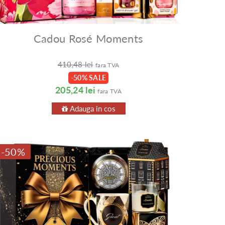
Cadou Rosé Moments
410,48 lei
fara TVA
-50% SALE
205,24 lei
fara TVA
Adauga in cos
-50%