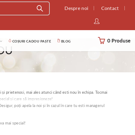
Despre noi
Contact
0 Produse
COȘURI CADOU PAȘTE
BLOG
OU
i și prietenosi, mai ales atunci când esti nou în echipa. Tocmai
pecial și care să impresioneze!
igur, poți apela la noi și în cazul în care tu esti managerul
va mai special!