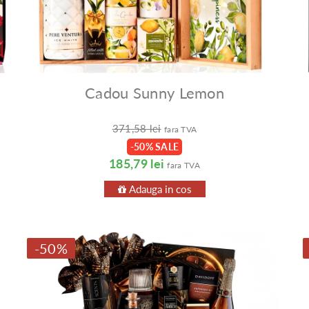
Cadou Sunny Lemon
371,58 lei
fara TVA
-50% SALE
185,79 lei
fara TVA
Adauga in cos
-50%