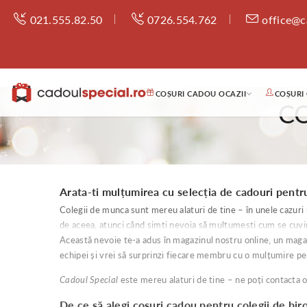
021.555.82.50
0726.554.762
office@c
COȘURI CADOU OCAZII
COȘURI
C
Arata-ti mulțumirea cu selecția de cadouri pentr
Colegii de munca sunt mereu alaturi de tine – în unele cazuri n
de aceea, atunci când simti nevoia să multumesti cum se cuvin
Această nevoie te-a adus în magazinul nostru online, un magazi
echipei și vrei să surprinzi fiecare membru cu o mulțumire p
Cadoul Special
este mereu alaturi de tine – ne poți contacta or
De ce să alegi coșuri cadou pentru colegii de bir