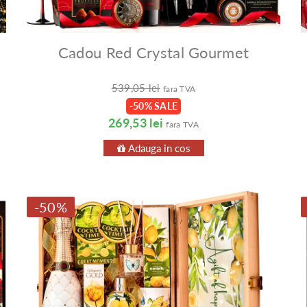
Cadou Red Crystal Gourmet
539,05 lei
fara TVA
-50% SALE
269,53 lei
fara TVA
Adauga in cos
-50%