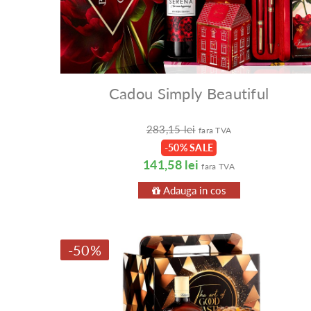
Cadou Simply Beautiful
283,15 lei
fara TVA
-50% SALE
141,58 lei
fara TVA
Adauga in cos
-50%