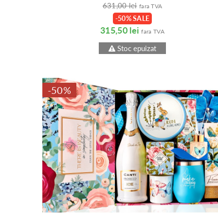
631,00 lei
fara TVA
-50% SALE
315,50 lei
fara TVA
Stoc epuizat
-50%