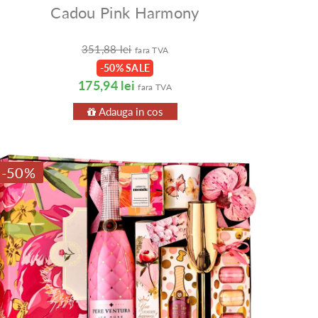
Cadou Pink Harmony
351,88 lei
fara TVA
-50% SALE
175,94 lei
fara TVA
Adauga in cos
-50%