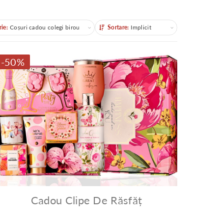
ie:
Coșuri cadou colegi birou
Sortare:
Implicit
Sortare
-50%
Cadou Clipe De Răsfăț