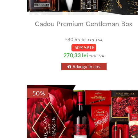
Cadou Premium Gentleman Box
540,65 lei
fara TVA
-50% SALE
270,33 lei
fara TVA
Adauga in cos
-50%