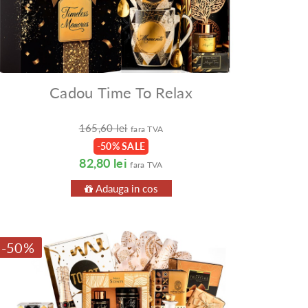
Cadou Time To Relax
165,60 lei
fara TVA
-50% SALE
82,80 lei
fara TVA
Adauga in cos
-50%