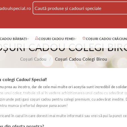
adoulspecial.ro
 CADOU BĂRBAȚI
COȘURI CADOU FEMEI
COȘURI CADOU CRĂCIUN
OȘURI CADOU COLEGI BIR
Coșuri Cadou
Coșuri Cadou Colegi Birou
u colegi
Cadoul Special
!
u prea au incotro, dar de cele mai multe ori aceștia sunt incredibil de solidar
e unui coleg, trebuie să ai în vedere achizitionarea unui cadou cu adevărat s
n unde poți gasi coșuri cadou pentru colegi premium, cu adevărat inedite. Des
entru munca și efortul depuse pana acum!
icand în cazul în care doresti mai multe informatii sau vrei să pui la punct ce
ou din oferta noastra?