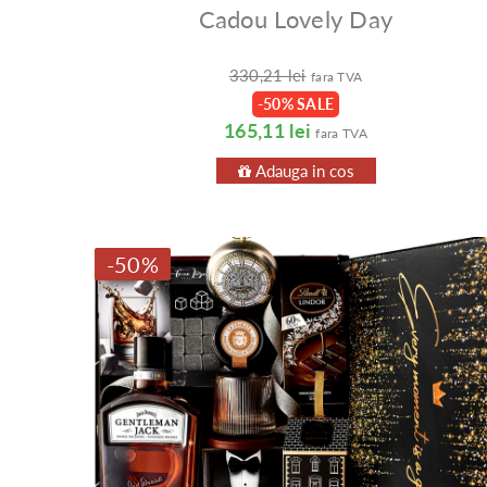
Cadou Lovely Day
330,21 lei
fara TVA
-50% SALE
165,11 lei
fara TVA
Adauga in cos
-50%