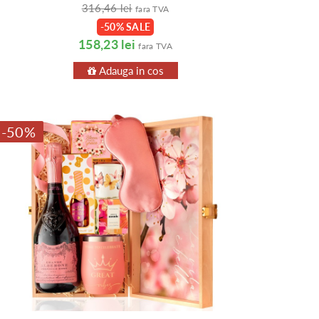
316,46 lei
fara TVA
-50% SALE
158,23 lei
fara TVA
Adauga in cos
-50%