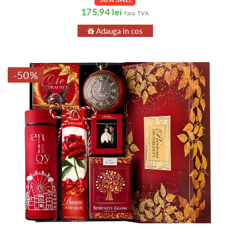
175,94 lei
fara TVA
Adauga in cos
-50%