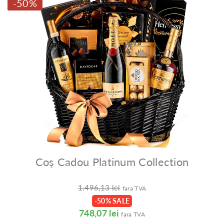
-50%
Coș Cadou Platinum Collection
1.496,13 lei
fara TVA
-50% SALE
748,07 lei
fara TVA