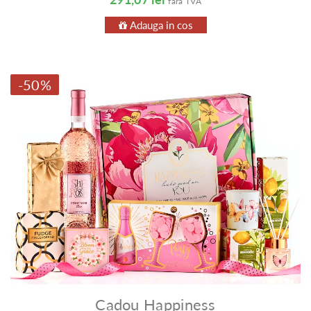
fara TVA
Adauga in cos
-50%
Cadou Happiness