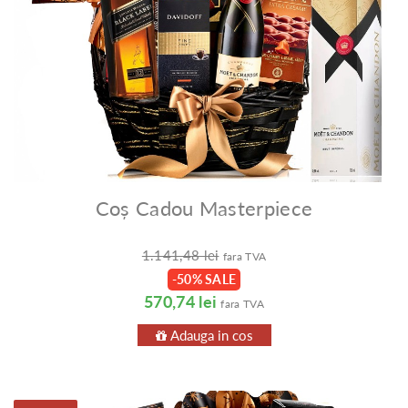
Coș Cadou Masterpiece
1.141,48 lei
fara TVA
-50% SALE
570,74 lei
fara TVA
Adauga in cos