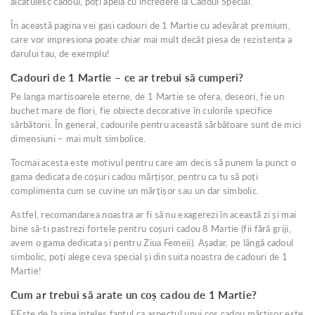
alcatuiesc cadoul, poți apela cu incredere la Cadoul Special.
În această pagina vei gasi cadouri de 1 Martie cu adevărat premium,
care vor impresiona poate chiar mai mult decât piesa de rezistenta a
darului tau, de exemplu!
Cadouri de 1 Martie – ce ar trebui să cumperi?
Pe langa martisoarele eterne, de 1 Martie se ofera, deseori, fie un
buchet mare de flori, fie obiecte decorative în culorile specifice
sărbătorii. În general, cadourile pentru această sărbătoare sunt de mici
dimensiuni – mai mult simbolice.
Tocmai acesta este motivul pentru care am decis să punem la punct o
gama dedicata de coșuri cadou mărțișor, pentru ca tu să poți
complimenta cum se cuvine un mărțișor sau un dar simbolic.
Astfel, recomandarea noastra ar fi să nu exagerezi în această zi și mai
bine să-ti pastrezi fortele pentru coșuri cadou 8 Martie (fii fără griji,
avem o gama dedicata și pentru Ziua Femeii). Așadar, pe lângă cadoul
simbolic, poți alege ceva special și din suita noastra de cadouri de 1
Martie!
Cum ar trebui să arate un coș cadou de 1 Martie?
EEste de la sine inteles faptul ca aspectul unui coș cadou mărțișor este