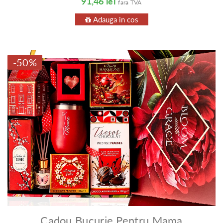
91,46 lei
fara TVA
Adauga in cos
-50%
Cadou Bucurie Pentru Mama