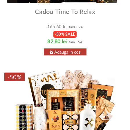
Cadou Time To Relax
165,60 lei
fara TVA
-50% SALE
82,80 lei
fara TVA
Adauga in cos
-50%