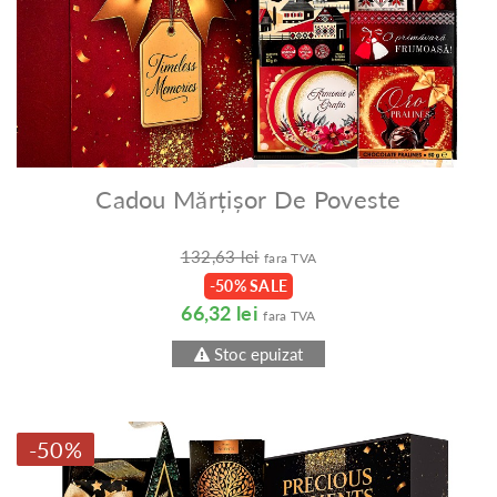
Cadou Mărțișor De Poveste
132,63 lei
fara TVA
-50% SALE
66,32 lei
fara TVA
Stoc epuizat
-50%