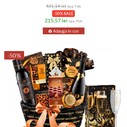
431,14 lei
fara TVA
-50% SALE
215,57 lei
fara TVA
Adauga in cos
-50%