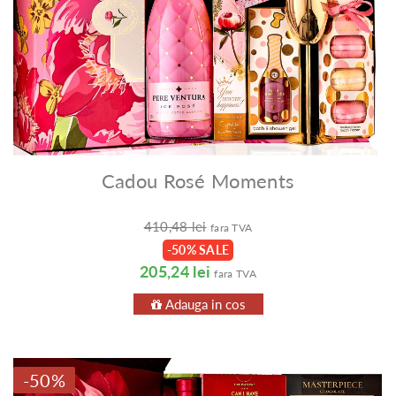
Cadou Rosé Moments
410,48 lei
fara TVA
-50% SALE
205,24 lei
fara TVA
Adauga in cos
-50%