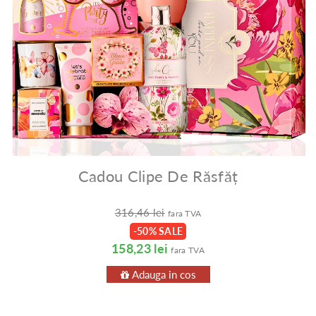
Cadou Clipe De Răsfăț
316,46 lei
fara TVA
-50% SALE
158,23 lei
fara TVA
Adauga in cos