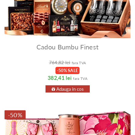
Cadou Bumbu Finest
764,82 lei
fara TVA
-50% SALE
382,41 lei
fara TVA
Adauga in cos
-50%