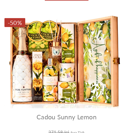
-50%
Cadou Sunny Lemon
371,58 lei
fara TVA