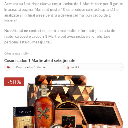
Acestea au fost doar câteva coșuri cadou de 1 Martie care pot fi gasite
în această pagina. Mai sunt peste 40 de produse care asteapta să fie
analizate și în final alese pentru a deveni cel mai bun cadou de 1
Martie!
Nu ezita să ne contactezi pentru mai multe informatii și nu uita de
faptul ca aceste cadouri 1 Martie pot avea incluse și o felicitare
personalizata cu mesajul tau!
Citește mai mult
Coșuri cadou 1 Martie atent selecționate
Categorii
Sortare
-50%