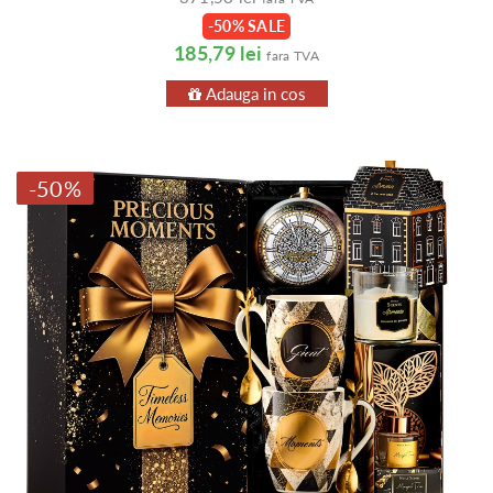
-50% SALE
185,79 lei
fara TVA
Adauga in cos
-50%