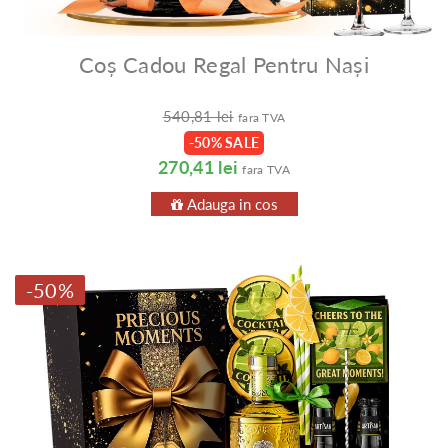
Coș Cadou Regal Pentru Nași
540,81 lei
fara TVA
-50% SALE
270,41 lei
fara TVA
Adauga in cos
-50%