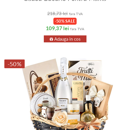
218,73 lei
fara TVA
-50% SALE
109,37 lei
fara TVA
Adauga in cos
-50%