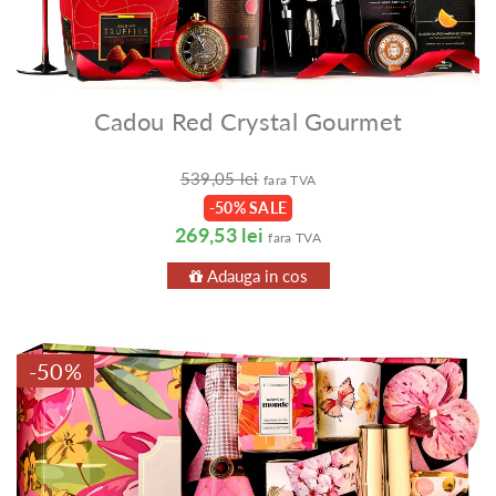
Cadou Red Crystal Gourmet
539,05 lei
fara TVA
-50% SALE
269,53 lei
fara TVA
Adauga in cos
-50%