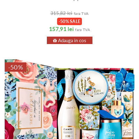
315,82 lei
fara TVA
-50% SALE
157,91 lei
fara TVA
Adauga in cos
-50%