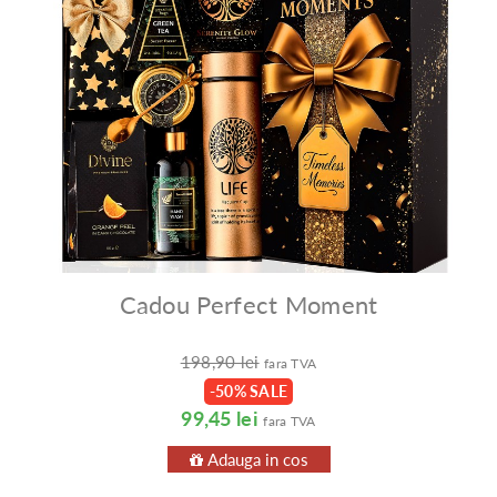
Cadou Perfect Moment
198,90 lei
fara TVA
-50% SALE
99,45 lei
fara TVA
Adauga in cos