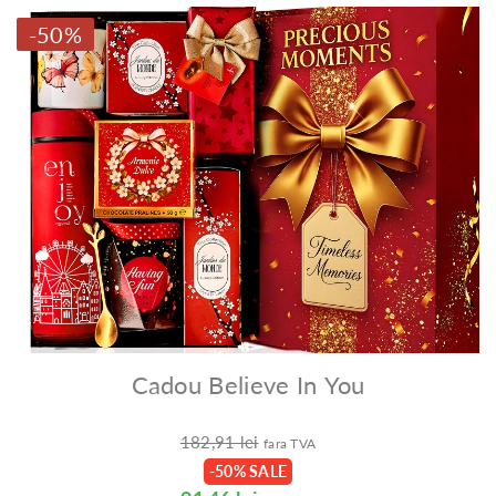
-50%
Cadou Believe In You
182,91 lei
fara TVA
-50% SALE