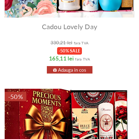
Cadou Lovely Day
330,21 lei
fara TVA
-50% SALE
165,11 lei
fara TVA
Adauga in cos
-50%