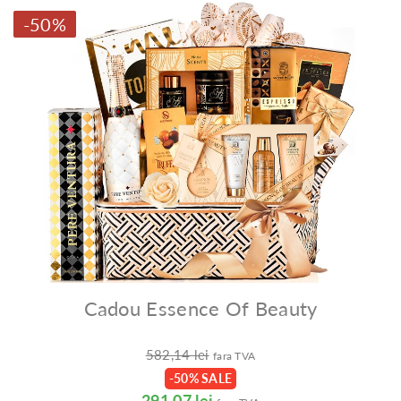
-50%
Cadou Essence Of Beauty
582,14 lei
fara TVA
-50% SALE
291,07 lei