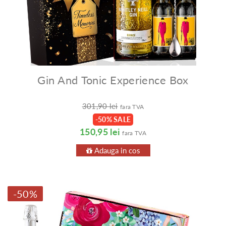
Gin And Tonic Experience Box
301,90 lei
fara TVA
-50% SALE
150,95 lei
fara TVA
Adauga in cos
-50%