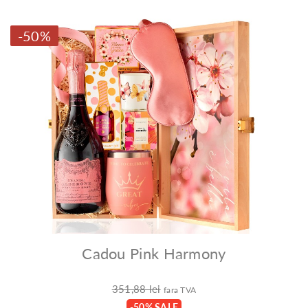
-50%
Cadou Pink Harmony
351,88 lei
fara TVA
-50% SALE