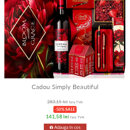
Cadou Simply Beautiful
283,15 lei
fara TVA
-50% SALE
141,58 lei
fara TVA
Adauga in cos