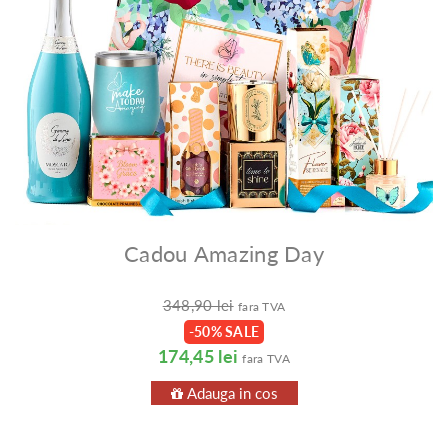
Cadou Amazing Day
348,90 lei
fara TVA
-50% SALE
174,45 lei
fara TVA
Adauga in cos