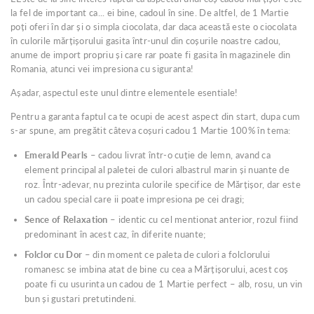
la fel de important ca... ei bine, cadoul în sine. De altfel, de 1 Martie
poți oferi în dar și o simpla ciocolata, dar daca această este o ciocolata
în culorile mărțișorului gasita într-unul din coșurile noastre cadou,
anume de import propriu și care rar poate fi gasita în magazinele din
Romania, atunci vei impresiona cu siguranta!
Așadar, aspectul este unul dintre elementele esentiale!
Pentru a garanta faptul ca te ocupi de acest aspect din start, dupa cum
s-ar spune, am pregătit câteva coșuri cadou 1 Martie 100% în tema:
Emerald Pearls
– cadou livrat într-o cuție de lemn, avand ca
element principal al paletei de culori albastrul marin și nuante de
roz. Într-adevar, nu prezinta culorile specifice de Mărțișor, dar este
un cadou special care ii poate impresiona pe cei dragi;
Sence of Relaxation
– identic cu cel mentionat anterior, rozul fiind
predominant în acest caz, în diferite nuante;
Folclor cu Dor
– din moment ce paleta de culori a folclorului
romanesc se imbina atat de bine cu cea a Mărțișorului, acest coș
poate fi cu usurinta un cadou de 1 Martie perfect – alb, rosu, un vin
bun și gustari pretutindeni.