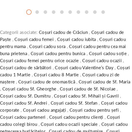
Categorii asociate:
Coșuri cadou de Crăciun
,
Coșuri cadou de
Paște
,
Coșuri cadou femei
,
Coșuri cadou iubita
,
Coșuri cadou
pentru mama
,
Coșuri cadou sora
,
Coșuri cadou pentru cea mai
buna prietena
,
Coșuri cadou pentru bunica
,
Coșuri cadou soție
,
Coșuri cadou femei pentru orice ocazie
,
Coșuri cadou ocazii
,
Coșuri cadou de sărbători
,
Coșuri cadou Valentine’s Day
,
Coșuri
cadou 1 Martie
,
Coșuri cadou 8 Martie
,
Coșuri cadou zi de
naștere
,
Coșuri cadou de onomastică
,
Coșuri cadou de Sf. Maria
,
Coșuri cadou Sf. Gheorghe
,
Coșuri cadou de Sf. Nicolae
,
Coșuri cadou Sf. Dumitru
,
Coșuri cadou Sf. Mihail și Gavril
,
Coșuri cadou Sf. Andrei
,
Coșuri cadou Sf. Stefan
,
Coșuri cadou
corporate
,
Coșuri cadou angajați
,
Coșuri cadou pentru șefi
,
Coșuri cadou parteneri
,
Coșuri cadou pentru clienți
,
Coșuri
cadou colegi birou
,
Coșuri cadou ocazii speciale
,
Coșuri cadou
petrecerea burlăcițelor
,
Coșuri cadou de mulțumire
,
Coșuri