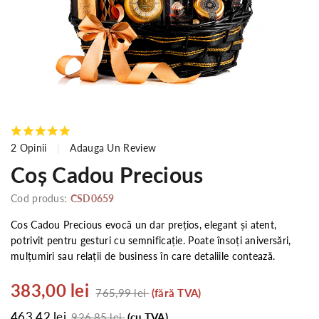
2 Opinii
Adauga Un Review
Coș Cadou Precious
Cod produs:
CSD0659
Cos Cadou Precious evocă un dar prețios, elegant și atent,
potrivit pentru gesturi cu semnificație. Poate însoți aniversări,
mulțumiri sau relații de business în care detaliile contează.
383,00 lei
765,99 lei
(fără TVA)
463,42 lei
926,85 lei
(cu TVA)