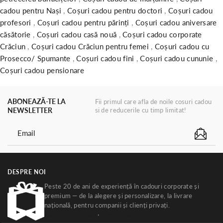
cadou pentru Nași
,
Coșuri cadou pentru doctori
,
Coșuri cadou
profesori
,
Coșuri cadou pentru părinți
,
Coșuri cadou aniversare
căsătorie
,
Coșuri cadou casă nouă
,
Coșuri cadou corporate
Crăciun
,
Coșuri cadou Crăciun pentru femei
,
Coșuri cadou cu
Prosecco/ Spumante
,
Coșuri cadou fini
,
Coșuri cadou cununie
,
Coșuri cadou pensionare
ABONEAZĂ-TE LA
Fii primul care afla de noile cosuri cadou
NEWSLETTER
si de reducerile cu timp limitat!
DESPRE NOI
Peste 20 de ani de experiență în cadouri corporate și
premium — de la alegere și personalizare, la livrare
națională, pentru companii și clienți privați.
Ghiduri
cadouri corporate
·
Despre noi