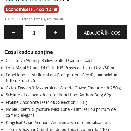
Economisesti: 463,42 lei
+ 1 leu - Garantie ambalaj returnabil
ADAUGĂ ÎN COŞ
Coșul cadou conține:
Cremă De Whisky Baileys Salted Caramel 0.5l
Foss Marai Strada Di Guia 109 Prosecco Extra Dry 750 ml
Panettone cu stafide și coajă de portocală 500 g ambalat în
folie decorativă
Cafea Davidoff Masterpiece Grande Cuvee Fine Aromă 250 g
Sticlute din ciocolată cu lichioruri fine, Anthon Berg 62g
Praline Chocolate Delicious Selection 150 g
Noble Scents Signature Mist Tube - Diffuser cu parfum de
cameră elegant
Kingsleaf Ceai Premium Anniversary, cutie metalică ceas
Tresor & Saveur Confiture de portocale cu mentă 110 g