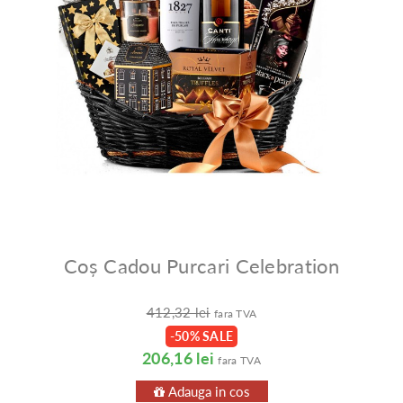
Coș Cadou Purcari Celebration
412,32 lei
fara TVA
-50% SALE
206,16 lei
fara TVA
Adauga in cos