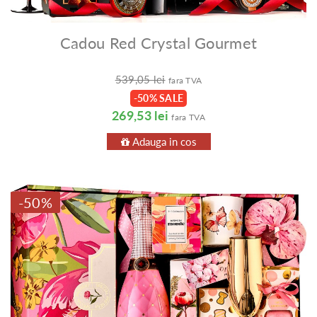
Cadou Red Crystal Gourmet
539,05 lei
fara TVA
-50% SALE
269,53 lei
fara TVA
Adauga in cos
-50%