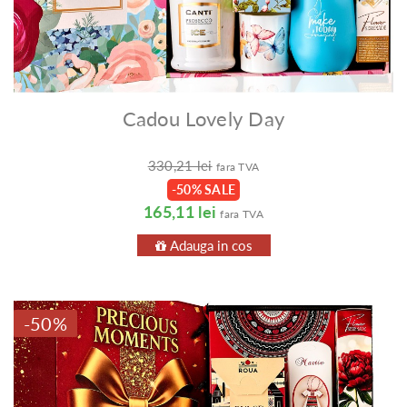
Cadou Lovely Day
330,21 lei
fara TVA
-50% SALE
165,11 lei
fara TVA
Adauga in cos
-50%