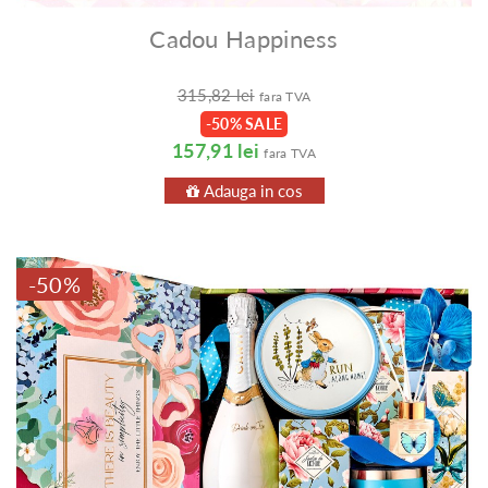
Cadou Happiness
315,82 lei
fara TVA
-50% SALE
157,91 lei
fara TVA
Adauga in cos
-50%