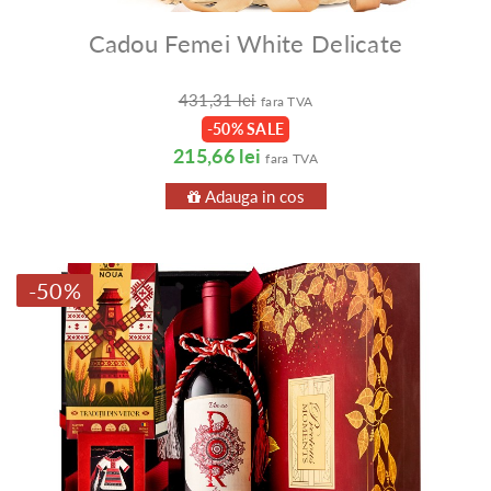
Cadou Femei White Delicate
431,31 lei
fara TVA
-50% SALE
215,66 lei
fara TVA
Adauga in cos
-50%