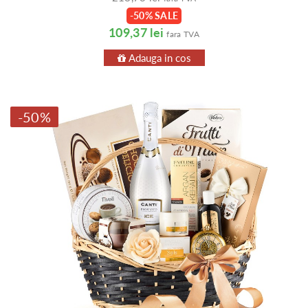
-50% SALE
109,37 lei
fara TVA
Adauga in cos
-50%