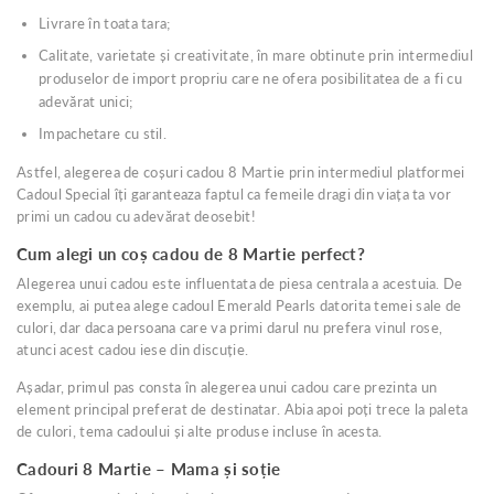
Livrare în toata tara;
Calitate, varietate și creativitate, în mare obtinute prin intermediul
produselor de import propriu care ne ofera posibilitatea de a fi cu
adevărat unici;
Impachetare cu stil.
Astfel, alegerea de coșuri cadou 8 Martie prin intermediul platformei
Cadoul Special îți garanteaza faptul ca femeile dragi din viața ta vor
primi un cadou cu adevărat deosebit!
Cum alegi un coș cadou de 8 Martie perfect?
Alegerea unui cadou este influentata de piesa centrala a acestuia. De
exemplu, ai putea alege cadoul Emerald Pearls datorita temei sale de
culori, dar daca persoana care va primi darul nu prefera vinul rose,
atunci acest cadou iese din discuție.
Așadar, primul pas consta în alegerea unui cadou care prezinta un
element principal preferat de destinatar. Abia apoi poți trece la paleta
de culori, tema cadoului și alte produse incluse în acesta.
Cadouri 8 Martie – Mama și soție