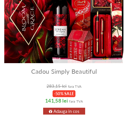
Cadou Simply Beautiful
283,15 lei
fara TVA
-50% SALE
141,58 lei
fara TVA
Adauga in cos