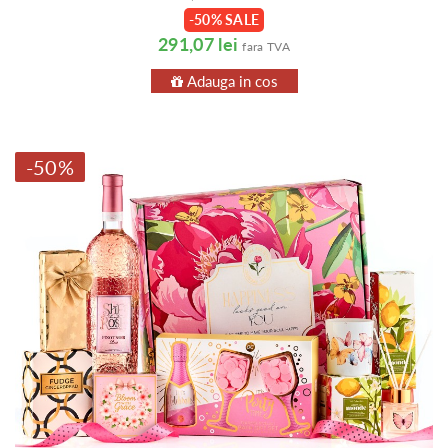
-50% SALE
291,07 lei
fara TVA
Adauga in cos
-50%