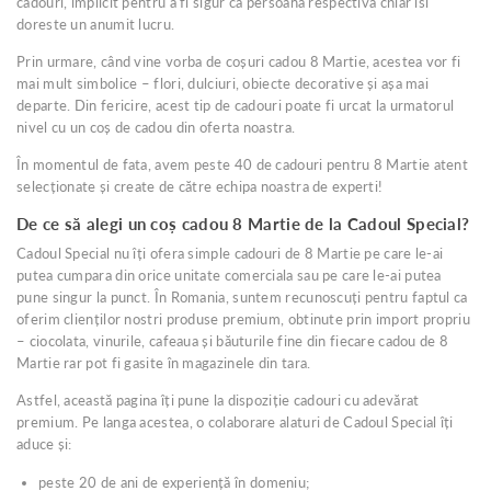
cadouri, implicit pentru a fi sigur ca persoana respectiva chiar isi
departe.
doreste un anumit lucru.
Prin urmare, când vine vorba de coșuri cadou 8 Martie, acestea vor fi
mai mult simbolice – flori, dulciuri, obiecte decorative și așa mai
departe. Din fericire, acest tip de cadouri poate fi urcat la urmatorul
nivel cu un coș de cadou din oferta noastra.
În momentul de fata, avem peste 40 de cadouri pentru 8 Martie atent
selecționate și create de către echipa noastra de experti!
De ce să alegi un coș cadou 8 Martie de la Cadoul Special?
Cadoul Special nu îți ofera simple cadouri de 8 Martie pe care le-ai
putea cumpara din orice unitate comerciala sau pe care le-ai putea
pune singur la punct. În Romania, suntem recunoscuți pentru faptul ca
oferim clienților nostri produse premium, obtinute prin import propriu
– ciocolata, vinurile, cafeaua și băuturile fine din fiecare cadou de 8
Martie rar pot fi gasite în magazinele din tara.
Astfel, această pagina îți pune la dispoziție cadouri cu adevărat
premium. Pe langa acestea, o colaborare alaturi de Cadoul Special îți
aduce și:
peste 20 de ani de experiență în domeniu;