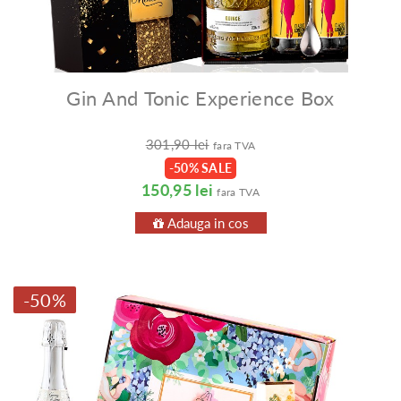
Gin And Tonic Experience Box
301,90 lei
fara TVA
-50% SALE
150,95 lei
fara TVA
Adauga in cos
-50%