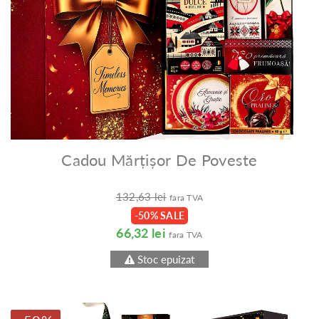
Cadou Mărțișor De Poveste
132,63 lei
fara TVA
-50% SALE
66,32 lei
fara TVA
Stoc epuizat