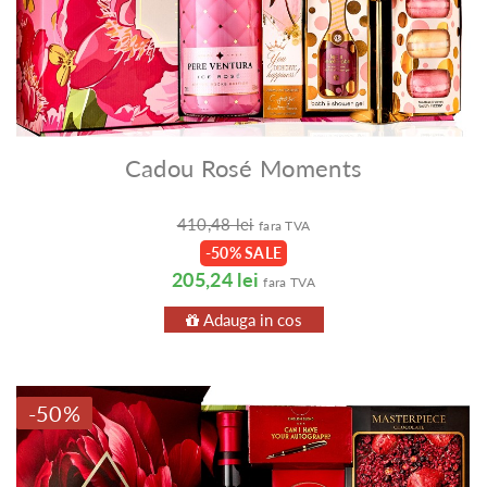
Cadou Rosé Moments
410,48 lei
fara TVA
-50% SALE
205,24 lei
fara TVA
Adauga in cos
-50%