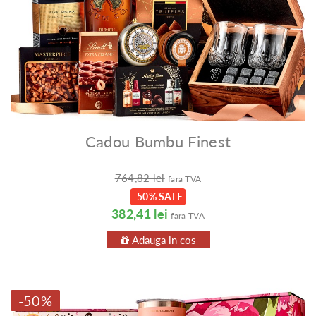
Cadou Bumbu Finest
764,82 lei
fara TVA
-50% SALE
382,41 lei
fara TVA
Adauga in cos
-50%