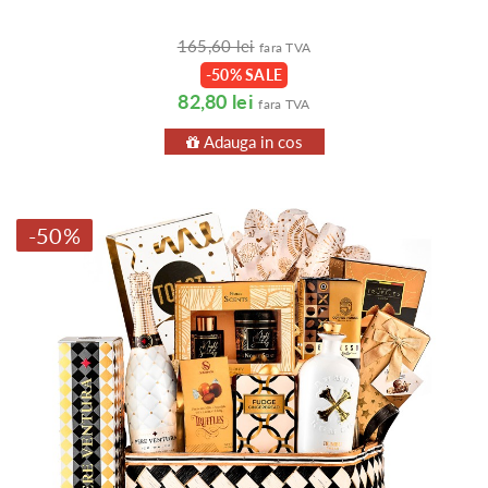
165,60 lei
fara TVA
-50% SALE
82,80 lei
fara TVA
Adauga in cos
-50%