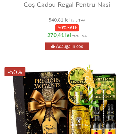
Coș Cadou Regal Pentru Nași
540,81 lei
fara TVA
-50% SALE
270,41 lei
fara TVA
Adauga in cos
-50%