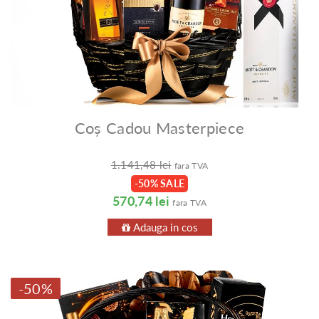
Coș Cadou Masterpiece
1.141,48 lei
fara TVA
-50% SALE
570,74 lei
fara TVA
Adauga in cos
-50%