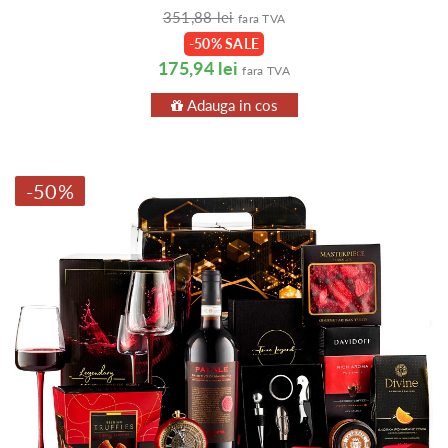
351,88 lei
fara TVA
-50% SALE
175,94 lei
fara TVA
Adauga in cos
-50%