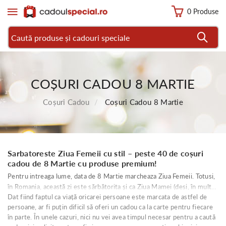
0 Produse
COȘURI CADOU 8 MARTIE
Coșuri Cadou
Coșuri Cadou 8 Martie
Sarbatoreste Ziua Femeii cu stil – peste 40 de coșuri
cadou de 8 Martie cu produse premium!
Pentru intreaga lume, data de 8 Martie marcheaza Ziua Femeii. Totusi,
în Romania, această zi este sărbătorita și ca Ziua Mamei (desi, în multe
Dat fiind faptul ca viață oricarei persoane este marcata de astfel de
alte tari, această este serbata pe 7 Mai). În alta ordine de idei, această
persoane, ar fi puțin dificil să oferi un cadou ca la carte pentru fiecare
este ziua în care trebui să oferi cadouri de 8 Martie celor mai dragi
în parte. În unele cazuri, nici nu vei avea timpul necesar pentru a caută
femei din viața ta – bunică, mama, soție, soră, mătușă și așa mai