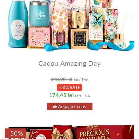
Cadou Amazing Day
348,90 lei
fara TVA
-50% SALE
174,45 lei
fara TVA
Adauga in cos
-50%