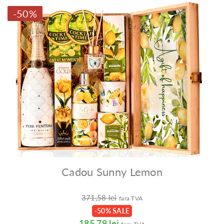
-50%
Cadou Sunny Lemon
371,58 lei
fara TVA
-50% SALE
185,79 lei