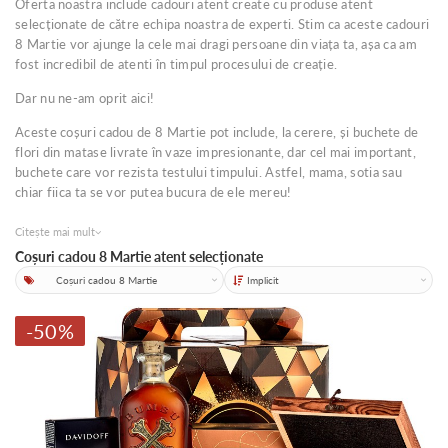
Oferta noastra include cadouri atent create cu produse atent
selecționate de către echipa noastra de experti. Stim ca aceste cadouri
8 Martie vor ajunge la cele mai dragi persoane din viața ta, așa ca am
fost incredibil de atenti în timpul procesului de creație.
Dar nu ne-am oprit aici!
Aceste coșuri cadou de 8 Martie pot include, la cerere, și buchete de
flori din matase livrate în vaze impresionante, dar cel mai important,
buchete care vor rezista testului timpului. Astfel, mama, sotia sau
chiar fiica ta se vor putea bucura de ele mereu!
Citește mai mult
Coșuri cadou 8 Martie atent selecționate
Categorii
Sortare
-50%