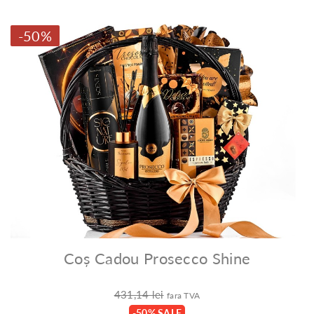
-50%
Coș Cadou Prosecco Shine
431,14 lei
fara TVA
-50% SALE