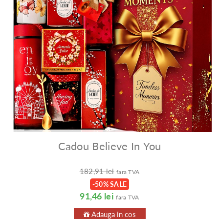
Cadou Believe In You
182,91 lei
fara TVA
-50% SALE
91,46 lei
fara TVA
Adauga in cos