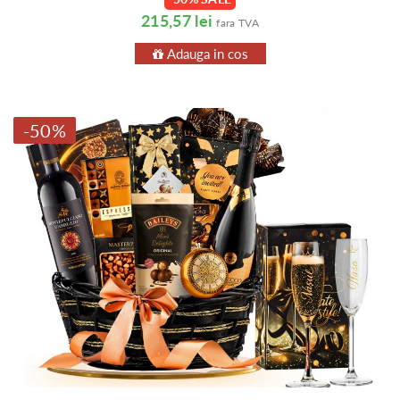
215,57 lei
fara TVA
Adauga in cos
-50%