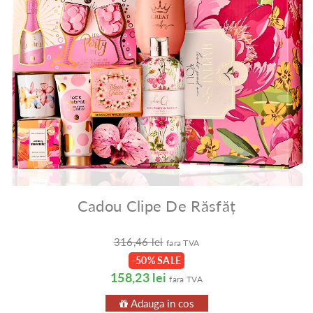
Cadou Clipe De Răsfăț
316,46 lei
fara TVA
-50% SALE
158,23 lei
fara TVA
Adauga in cos