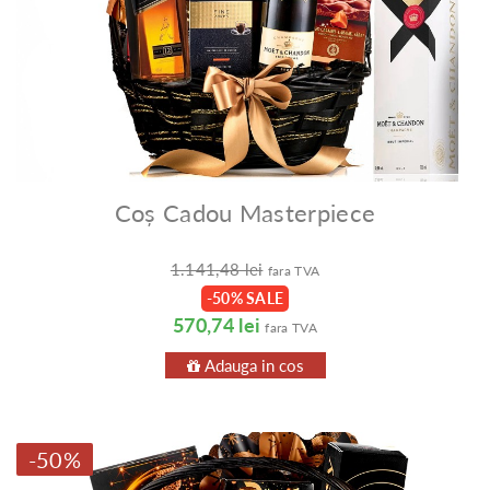
Coș Cadou Masterpiece
1.141,48 lei
fara TVA
-50% SALE
570,74 lei
fara TVA
Adauga in cos
-50%