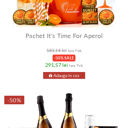
Pachet It's Time For Aperol
583,14 lei
fara TVA
-50% SALE
291,57 lei
fara TVA
Adauga in cos
-50%