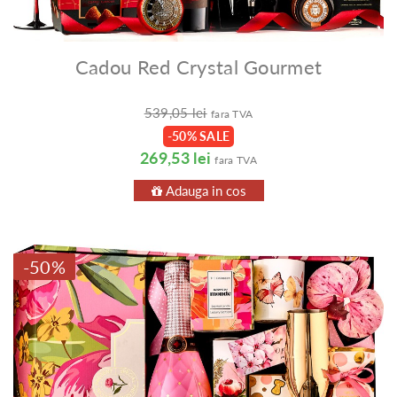
Cadou Red Crystal Gourmet
539,05 lei
fara TVA
-50% SALE
269,53 lei
fara TVA
Adauga in cos
-50%