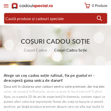
0 Produse
COȘURI CADOU SOȚIE
Coșuri Cadou
Coșuri Cadou Soție
Alege un coș cadou soție rafinat, fix pe gustul ei –
descoperă gama unica de daruri!
Daca esti în căutarea unor cadouri pentru soție premium, dar mai ales
unice, de negasit în Romania, atunci ai ajuns în locul potrivit! Cadoul
Apoi, cu o peste 20 de ani de experiență în domeniu, suntem siguri ca
Special pune la punct cadouri rafinate realizate cu produse din import
putem oferi celei mai importante femei din viața ta bucurie și emotii
propriu – ai astfel garantia unicitatii.
pozitive, pe lângă produse premium despre care vei afla mai multe în