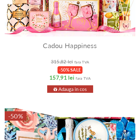
Cadou Happiness
315,82 lei
fara TVA
-50% SALE
157,91 lei
fara TVA
Adauga in cos
-50%