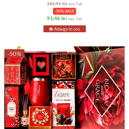
182,91 lei
fara TVA
-50% SALE
91,46 lei
fara TVA
Adauga in cos
-50%