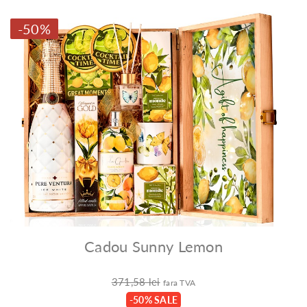
-50%
Cadou Sunny Lemon
371,58 lei
fara TVA
-50% SALE