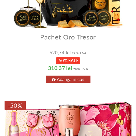
Pachet Oro Tresor
620,74 lei
fara TVA
-50% SALE
310,37 lei
fara TVA
Adauga in cos
-50%