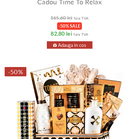
Cadou Time To Relax
165,60 lei
fara TVA
-50% SALE
82,80 lei
fara TVA
Adauga in cos
-50%