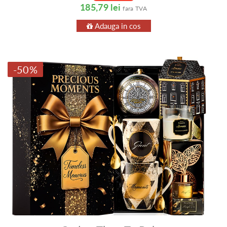
185,79 lei
fara TVA
Adauga in cos
-50%