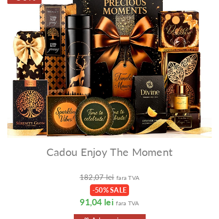
Cadou Enjoy The Moment
182,07 lei
fara TVA
-50% SALE
91,04 lei
fara TVA