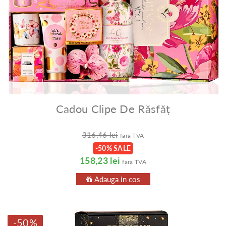
Cadou Clipe De Răsfăț
316,46 lei
fara TVA
-50% SALE
158,23 lei
fara TVA
Adauga in cos
-50%