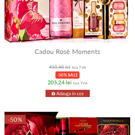
Cadou Rosé Moments
410,48 lei
fara TVA
-50% SALE
205,24 lei
fara TVA
Adauga in cos
-50%