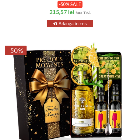
-50% SALE
215,57 lei
fara TVA
Adauga in cos
-50%