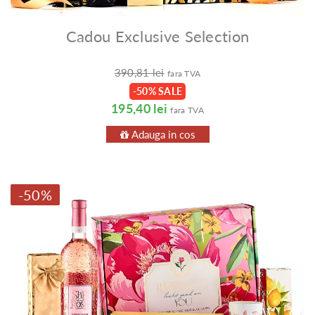
Cadou Exclusive Selection
390,81 lei
fara TVA
-50% SALE
195,40 lei
fara TVA
Adauga in cos
-50%