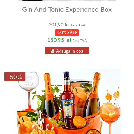
Gin And Tonic Experience Box
301,90 lei
fara TVA
-50% SALE
150,95 lei
fara TVA
Adauga in cos
-50%