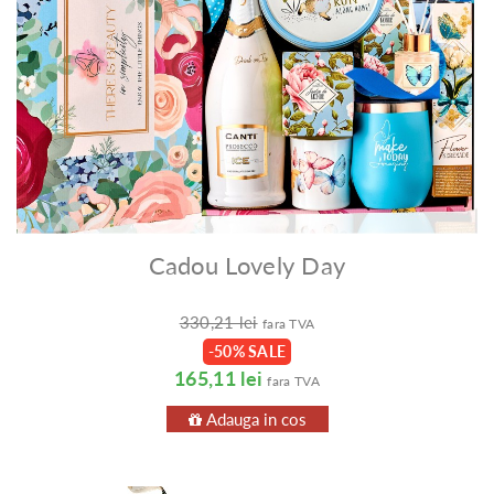
Cadou Lovely Day
330,21 lei
fara TVA
-50% SALE
165,11 lei
fara TVA
Adauga in cos