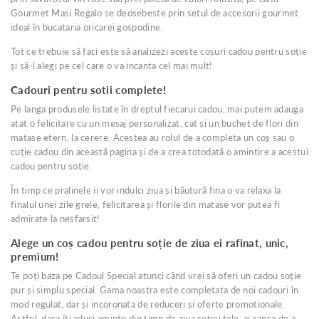
Gourmet Masi Regalo se deosebeste prin setul de accesorii gourmet
ideal în bucataria oricarei gospodine.
Tot ce trebuie să faci este să analizezi aceste coșuri cadou pentru soție
și să-l alegi pe cel care o va incanta cel mai mult!
Cadouri pentru sotii complete!
Pe langa produsele listate în dreptul fiecarui cadou, mai putem adauga
atat o felicitare cu un mesaj personalizat, cat și un buchet de flori din
matase etern, la cerere. Acestea au rolul de a completa un coș sau o
cuție cadou din această pagina și de a crea totodată o amintire a acestui
cadou pentru soție.
În timp ce pralinele ii vor indulci ziua și băutură fina o va relaxa la
finalul unei zile grele, felicitarea și florile din matase vor putea fi
admirate la nesfarsit!
Alege un coș cadou pentru soție de ziua ei rafinat, unic,
premium!
Te poți baza pe Cadoul Special atunci când vrei să oferi un cadou soție
pur și simplu special. Gama noastra este completata de noi cadouri în
mod regulat, dar și incoronata de reduceri și oferte promotionale.
Astfel, daca îți aduci aminte din timp de ziua soției tale, ai sansa de a