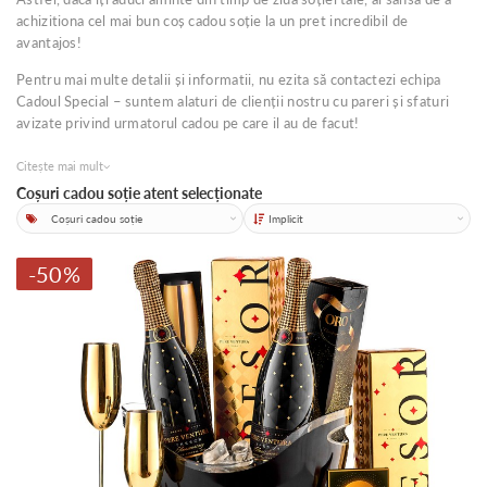
achizitiona cel mai bun coș cadou soție la un pret incredibil de
avantajos!
Pentru mai multe detalii și informatii, nu ezita să contactezi echipa
Cadoul Special – suntem alaturi de clienții nostru cu pareri și sfaturi
avizate privind urmatorul cadou pe care il au de facut!
Citește mai mult
Coșuri cadou soție atent selecționate
Categorii
Sortare
-50%