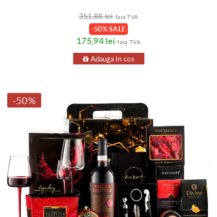
351,88 lei
fara TVA
-50% SALE
175,94 lei
fara TVA
Adauga in cos
-50%