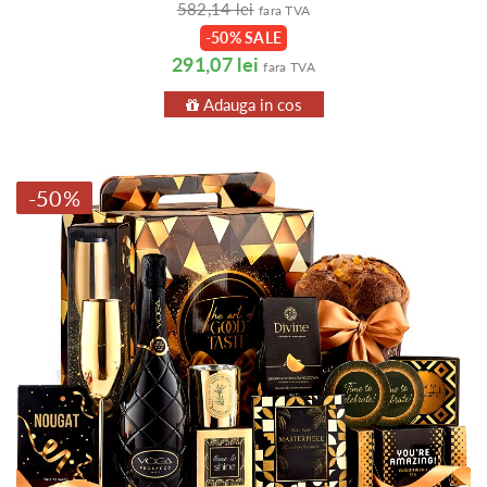
582,14 lei
fara TVA
-50% SALE
291,07 lei
fara TVA
Adauga in cos
-50%