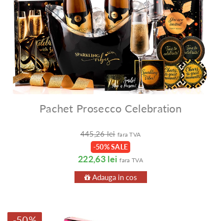
Pachet Prosecco Celebration
445,26 lei
fara TVA
-50% SALE
222,63 lei
fara TVA
Adauga in cos
-50%