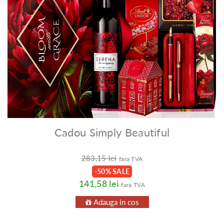
Cadou Simply Beautiful
283,15 lei
fara TVA
-50% SALE
141,58 lei
fara TVA
Adauga in cos