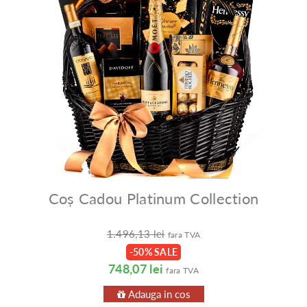
Coș Cadou Platinum Collection
1.496,13 lei
fara TVA
-50% SALE
748,07 lei
fara TVA
Adauga in cos