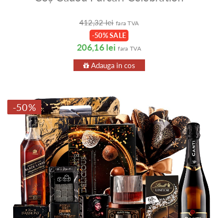
412,32 lei
fara TVA
-50% SALE
206,16 lei
fara TVA
Adauga in cos
-50%