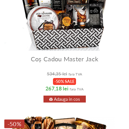
Coș Cadou Master Jack
534,35 lei
fara TVA
-50% SALE
267,18 lei
fara TVA
Adauga in cos
-50%