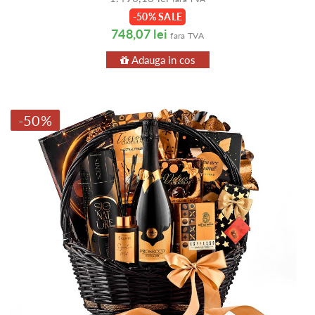
-50% SALE
748,07 lei
fara TVA
Adauga in cos
-50%