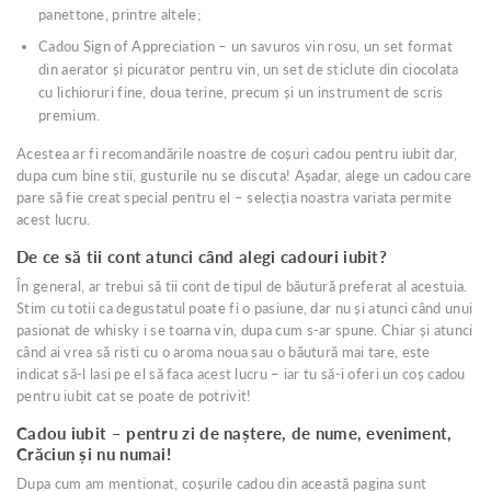
panettone, printre altele;
Cadou Sign of Appreciation – un savuros vin rosu, un set format
din aerator și picurator pentru vin, un set de sticlute din ciocolata
cu lichioruri fine, doua terine, precum și un instrument de scris
premium.
Acestea ar fi recomandările noastre de coșuri cadou pentru iubit dar,
dupa cum bine stii, gusturile nu se discuta! Așadar, alege un cadou care
pare să fie creat special pentru el – selecția noastra variata permite
acest lucru.
De ce să tii cont atunci când alegi cadouri iubit?
În general, ar trebui să tii cont de tipul de băutură preferat al acestuia.
Stim cu totii ca degustatul poate fi o pasiune, dar nu și atunci când unui
pasionat de whisky i se toarna vin, dupa cum s-ar spune. Chiar și atunci
când ai vrea să risti cu o aroma noua sau o băutură mai tare, este
indicat să-l lasi pe el să faca acest lucru – iar tu să-i oferi un coș cadou
pentru iubit cat se poate de potrivit!
Cadou iubit – pentru zi de naștere, de nume, eveniment,
Crăciun și nu numai!
Dupa cum am mentionat, coșurile cadou din această pagina sunt