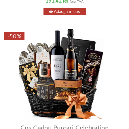
191,42 lei
fara TVA
Adauga in cos
-50%
Coș Cadou Purcari Celebration