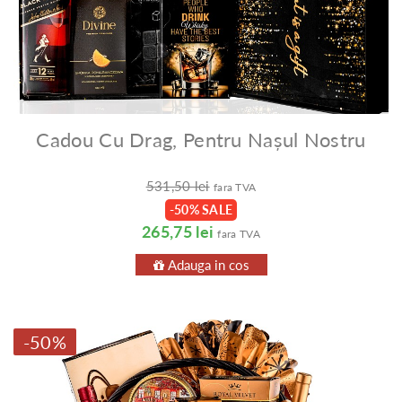
Cadou Cu Drag, Pentru Nașul Nostru
531,50 lei
fara TVA
-50% SALE
265,75 lei
fara TVA
Adauga in cos
-50%