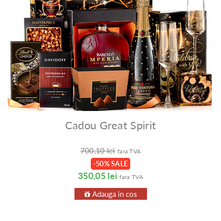
Cadou Great Spirit
700,10 lei
fara TVA
-50% SALE
350,05 lei
fara TVA
Adauga in cos