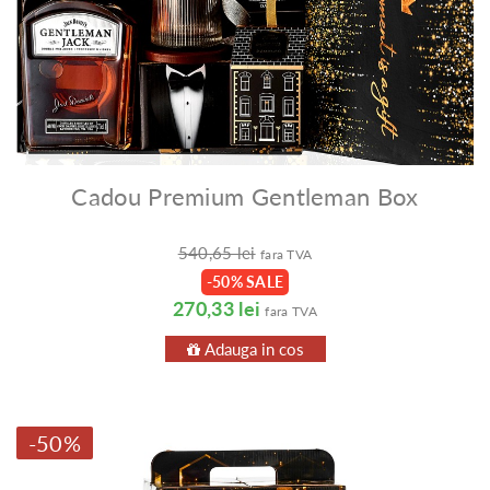
Cadou Premium Gentleman Box
540,65 lei
fara TVA
-50% SALE
270,33 lei
fara TVA
Adauga in cos
-50%