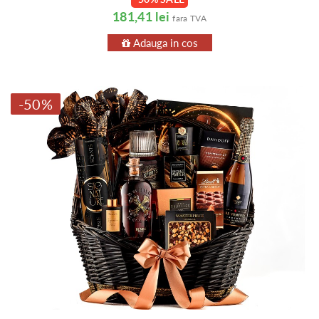
181,41 lei
fara TVA
Adauga in cos
-50%