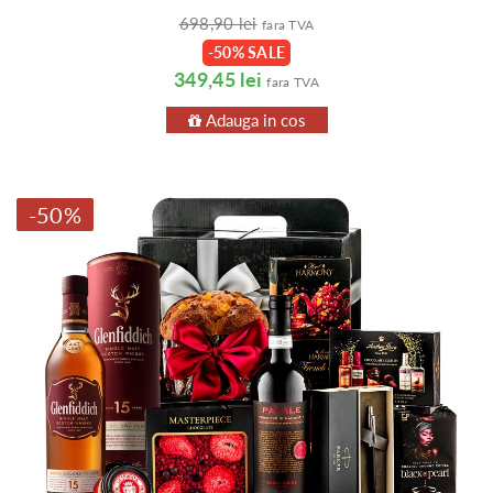
698,90 lei
fara TVA
-50% SALE
349,45 lei
fara TVA
Adauga in cos
-50%