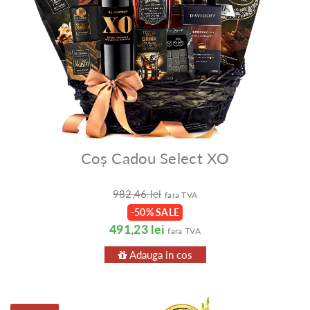
Coș Cadou Select XO
982,46 lei
fara TVA
-50% SALE
491,23 lei
fara TVA
Adauga in cos