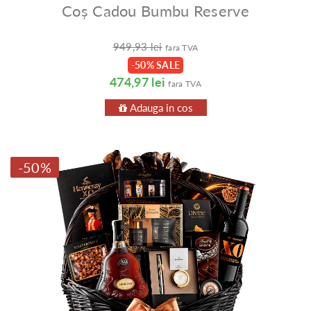
Coș Cadou Bumbu Reserve
949,93 lei
fara TVA
-50% SALE
474,97 lei
fara TVA
Adauga in cos
-50%