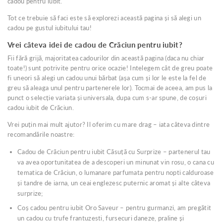
cadou pentru iubit.
Tot ce trebuie să faci este să explorezi această pagina și să alegi un
cadou pe gustul iubitului tau!
Vrei câteva idei de cadou de Crăciun pentru iubit?
Fii fără grijă, majoritatea cadourilor din această pagina (daca nu chiar
toate!) sunt potrivite pentru orice ocazie! Intelegem cât de greu poate
fi uneori să alegi un cadou unui bărbat (așa cum și lor le este la fel de
greu să aleaga unul pentru partenerele lor). Tocmai de aceea, am pus la
punct o selecție variata și universala, dupa cum s-ar spune, de coșuri
cadou iubit de Crăciun.
Vrei puțin mai mult ajutor? Il oferim cu mare drag – iata câteva dintre
recomandările noastre:
Cadou de Crăciun pentru iubit Căsuță cu Surprize – partenerul tau
va avea oportunitatea de a descoperi un minunat vin rosu, o cana cu
tematica de Crăciun, o lumanare parfumata pentru nopti calduroase
și tandre de iarna, un ceai englezesc puternic aromat și alte câteva
surprize;
Coș cadou pentru iubit Oro Saveur – pentru gurmanzi, am pregătit
un cadou cu trufe frantuzesti, fursecuri daneze, praline și