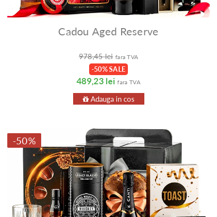
Cadou Aged Reserve
978,45 lei
fara TVA
-50% SALE
489,23 lei
fara TVA
Adauga in cos
-50%