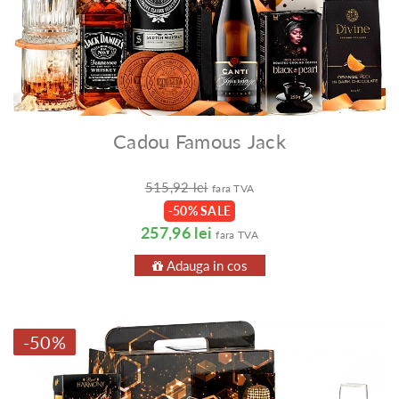
Cadou Famous Jack
515,92 lei
fara TVA
-50% SALE
257,96 lei
fara TVA
Adauga in cos
-50%