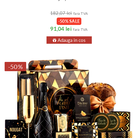
182,07 lei
fara TVA
-50% SALE
91,04 lei
fara TVA
Adauga in cos
-50%