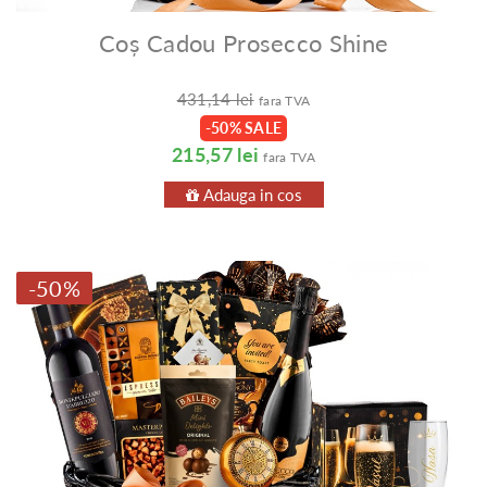
Coș Cadou Prosecco Shine
431,14 lei
fara TVA
-50% SALE
215,57 lei
fara TVA
Adauga in cos
-50%