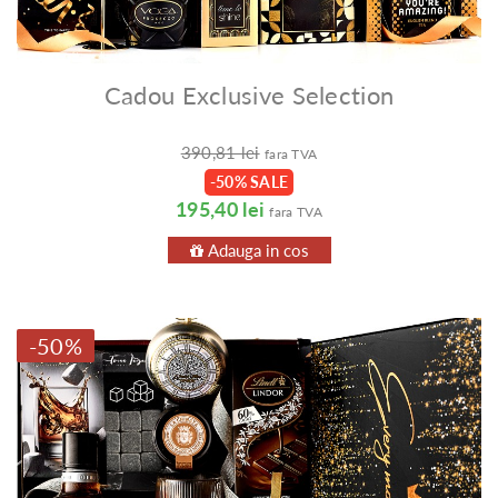
Cadou Exclusive Selection
390,81 lei
fara TVA
-50% SALE
195,40 lei
fara TVA
Adauga in cos
-50%