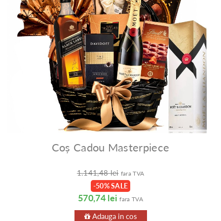
Coș Cadou Masterpiece
1.141,48 lei
fara TVA
-50% SALE
570,74 lei
fara TVA
Adauga in cos