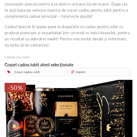
concepute special pentru a se potrivi oricarui tip de ocazie. Dupa caz,
te poți baza pe selecția noastra de coșuri cadou pentru iubit pentru a
complimenta cadoul principal – totul este posibil!
Cadoul Special îți poate pune la dispoziție un cadou pentru iubit cu
produse premium și impachetat într-un mod cu totul deosebit, pentru
un rezultat cu adevărat inedit! Pentru mai multe detalii și informatii,
nu ezita să ne contactezi.
Citește mai mult
Coșuri cadou iubit atent selecționate
Categorii
Sortare
-50%