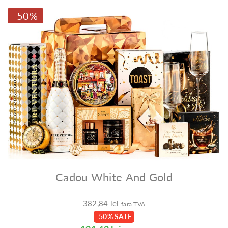
-50%
Cadou White And Gold
382,84 lei
fara TVA
-50% SALE