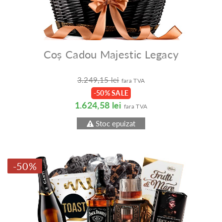
Coș Cadou Majestic Legacy
3.249,15 lei
fara TVA
-50% SALE
1.624,58 lei
fara TVA
Stoc epuizat
-50%