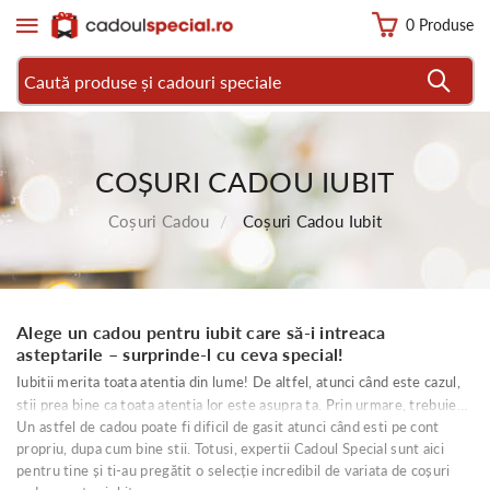
0 Produse
COȘURI CADOU IUBIT
Coșuri Cadou
Coșuri Cadou Iubit
Alege un cadou pentru iubit care să-i intreaca
asteptarile – surprinde-l cu ceva special!
Iubitii merita toata atentia din lume! De altfel, atunci când este cazul,
stii prea bine ca toata atentia lor este asupra ta. Prin urmare, trebuie
Un astfel de cadou poate fi dificil de gasit atunci când esti pe cont
neaparat să-l impresionezi cu un coș cadou pentru iubit care ii va
propriu, dupa cum bine stii. Totusi, expertii Cadoul Special sunt aici
intrece toate asteptarile!
pentru tine și ti-au pregătit o selecție incredibil de variata de coșuri