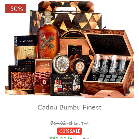
-50%
Cadou Bumbu Finest
764,82 lei
fara TVA
-50% SALE
382,41 lei