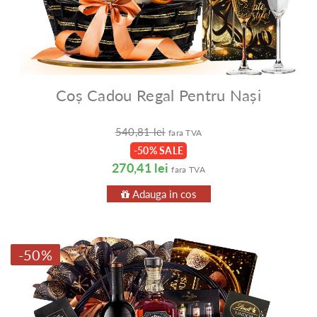
Coș Cadou Regal Pentru Nași
540,81 lei
fara TVA
-50% SALE
270,41 lei
fara TVA
Adauga in cos
-50%