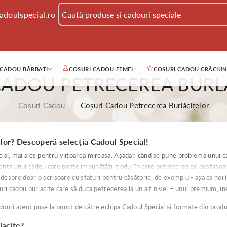
adoulspecial.ro
 CADOU BĂRBAȚI
COȘURI CADOU FEMEI
COȘURI CADOU CRĂCIUN
CADOU PETRECEREA BURL
Coșuri Cadou
Coșuri Cadou Petrecerea Burlăcițelor
lor? Descoperă selecția Cadoul Special!
ial, mai ales pentru viitoarea mireasa. Așadar, când se pune problema unui c
prezenta unui cadou care poate imbunătăți modul în care petrecerea se desfasoa
 despre doar o scrisoare cu sfaturi pentru căsătorie, de exemplu - așa ca noi î
uri cadou burlacite care să duca petrecerea la un alt nivel – unul premium, in
ouri atent puse la punct de către echipa Cadoul Special și formate din produ
lacite?