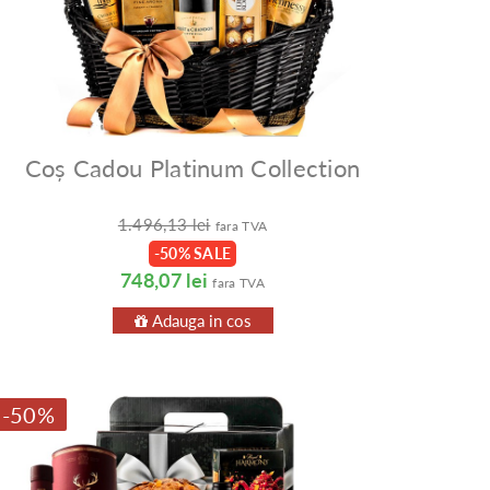
Coș Cadou Platinum Collection
1.496,13 lei
fara TVA
-50% SALE
748,07 lei
fara TVA
Adauga in cos
-50%