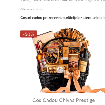
Astfel, îți oferim ocazia de a dărui persoanelor dragi ție un c
Citește mai mult
Coșuri cadou petrecerea burlăcițelor atent selecți
-50%
Coș Cadou Chivas Prestige