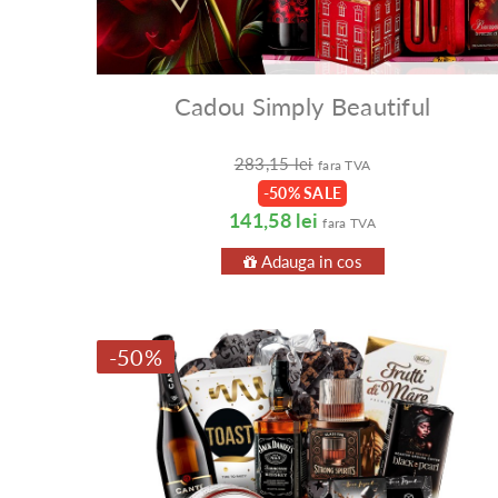
Cadou Simply Beautiful
283,15 lei
fara TVA
-50% SALE
141,58 lei
fara TVA
Adauga in cos
-50%