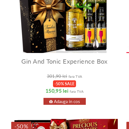
Gin And Tonic Experience Box
301,90 lei
fara TVA
-50% SALE
150,95 lei
fara TVA
Adauga in cos
-50%