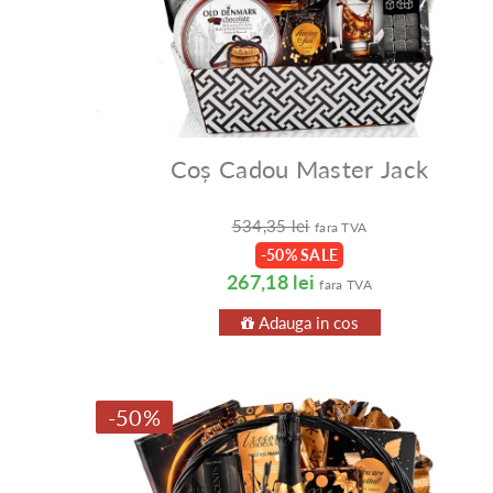
Coș Cadou Master Jack
534,35 lei
fara TVA
-50% SALE
267,18 lei
fara TVA
Adauga in cos
-50%