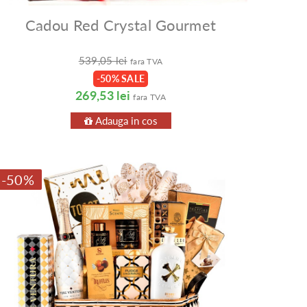
Cadou Red Crystal Gourmet
539,05 lei
fara TVA
-50% SALE
269,53 lei
fara TVA
Adauga in cos
-50%