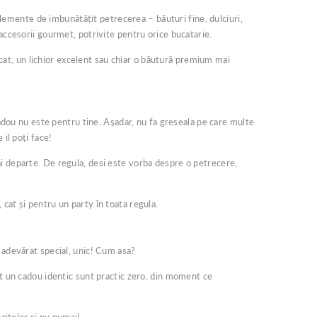
 elemente de imbunătățit petrecerea – băuturi fine, dulciuri,
accesorii gourmet, potrivite pentru orice bucatarie.
licat, un lichior excelent sau chiar o băutură premium mai
cadou nu este pentru tine. Așadar, nu fa greseala pe care multe
il poți face!
a mai departe. De regula, desi este vorba despre o petrecere,
cat și pentru un party în toata regula.
 adevărat special, unic! Cum asa?
ct un cadou identic sunt practic zero, din moment ce