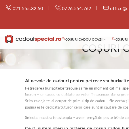
021.555.82.50
0726.554.762
office@c
COȘURI CADOU OCAZII
COȘURI
COȘURI 
Ai nevoie de cadouri pentru petrecerea burlacite
Petrecerea burlacitelor trebuie să fie un moment cat mai spec
lucruri – un cadou cu utilitate pe viitor, în casnicie, dar și 
Stim ca deja te-ai ocupat de primul tip de cadou – fie vorba și
pagina este dedicata tuturor celor care sunt în cautăre de coș
Selecția noastra te asteapta – avem pregătite peste 50 de cad
Ce îți putem oferi în materie de coșuri cadou bur