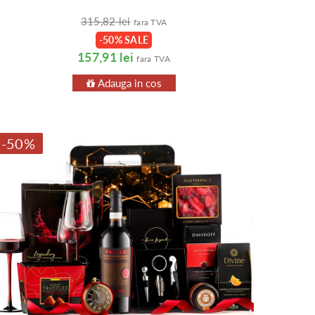
315,82 lei
fara TVA
-50% SALE
157,91 lei
fara TVA
Adauga in cos
-50%