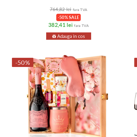
764,82 lei
fara TVA
-50% SALE
382,41 lei
fara TVA
Adauga in cos
-50%