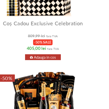
Coș Cadou Exclusive Celebration
809,99 lei
fara TVA
-50% SALE
405,00 lei
fara TVA
Adauga in cos
-50%