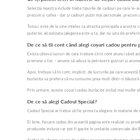
Selecția noastra include toate tipurile de cadouri pe care le-a
precum și cafea - dar și cadouri puțin mai personale, precum u
Totusi, este de la sine inteles ca atractia principala a acesto
puternic alcoolizata (alegerea este a ta, dar nu uita de preferi
De ce să tii cont când alegi coșuri cadou pentru 
Exista câteva lucruri de care trebuie să tii cont atunci când a
prietene o fac – anume să aduca la petrecere gusturi și arome p
Apoi, trebuie să tii cont, implicit, de lucrurile pe care aceast
burlacita va prefera să nu consume prea mult dîntr-o băutură 
Prin urmare, aceste coșuri cadou burlacite includ mai multe el
De ce să alegi Cadoul Special?
Cadoul Special ar trebui să fie prima ta alegere în materie de
Ei bine, fiecare cadou din această pagina este realizat cu pro
produsele incluse rar pot fi gasite în unitatile comerciale din