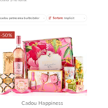
citelor și nu numai!
 cadou petrecerea burlăcițelor
Sortare:
Implicit
Sortare
-50%
Cadou Happiness