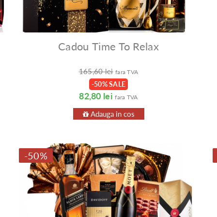
Cadou Time To Relax
165,60 lei
fara TVA
-50% SALE
82,80 lei
fara TVA
Adauga in cos
-50%