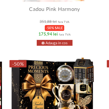
Cadou Pink Harmony
351,88 lei
fara TVA
-50% SALE
175,94 lei
fara TVA
Adauga in cos
-50%