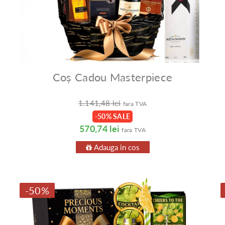
Coș Cadou Masterpiece
1.141,48 lei
fara TVA
-50% SALE
570,74 lei
fara TVA
Adauga in cos
-50%