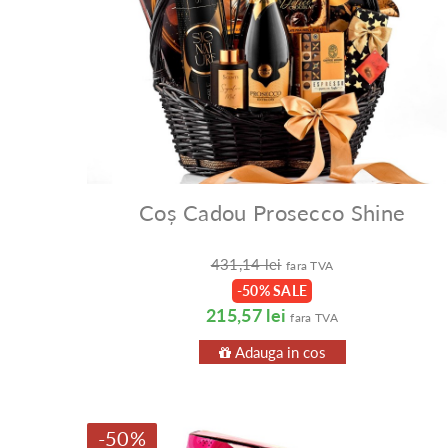
Coș Cadou Prosecco Shine
431,14 lei
fara TVA
-50% SALE
215,57 lei
fara TVA
Adauga in cos
-50%