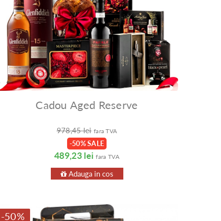
Cadou Aged Reserve
978,45 lei
fara TVA
-50% SALE
489,23 lei
fara TVA
Adauga in cos
-50%