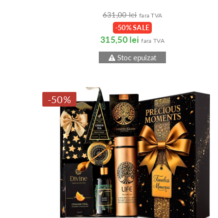
631,00 lei
fara TVA
-50% SALE
315,50 lei
fara TVA
Stoc epuizat
-50%