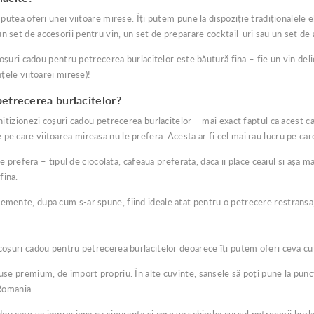
i putea oferi unei viitoare mirese. Îți putem pune la dispoziție tradiționalele
n set de accesorii pentru vin, un set de preparare cocktail-uri sau un set de 
r coșuri cadou pentru petrecerea burlacitelor este băutură fina – fie un vin de
nțele viitoarei mirese)!
petrecerea burlacitelor?
chitizionezi coșuri cadou petrecerea burlacitelor – mai exact faptul ca acest 
e care viitoarea mireasa nu le prefera. Acesta ar fi cel mai rau lucru pe care 
ă le prefera – tipul de ciocolata, cafeaua preferata, daca ii place ceaiul și aș
fina.
emente, dupa cum s-ar spune, fiind ideale atat pentru o petrecere restransa, 
 coșuri cadou pentru petrecerea burlacitelor deoarece îți putem oferi ceva cu
duse premium, de import propriu. În alte cuvinte, sansele să poți pune la pun
 Romania.