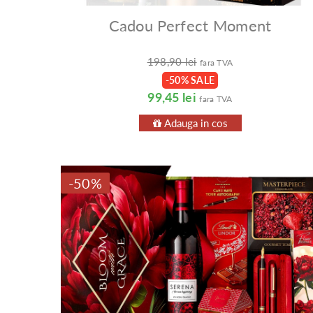
Cadou Perfect Moment
198,90 lei
fara TVA
-50% SALE
99,45 lei
fara TVA
Adauga in cos
-50%