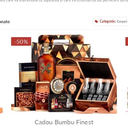
adou care va impresiona cu siguranta și care va schimba cursul petrecerii burla
onate
Categorie:
Coșuri
Categorii
-50%
Cadou Bumbu Finest