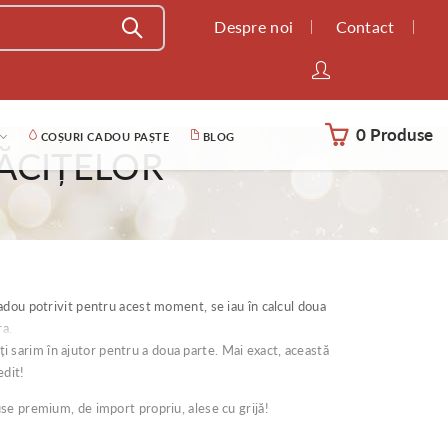
Despre noi
Contact
0 Produse
COȘURI CADOU PAȘTE
BLOG
ĂCIȚELOR
adou potrivit pentru acest moment, se iau în calcul doua
ra.
ți sarim în ajutor pentru a doua parte. Mai exact, această
edit!
se premium, de import propriu, alese cu grijă!