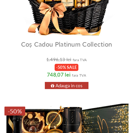
Coș Cadou Platinum Collection
1.496,13 lei
fara TVA
-50% SALE
748,07 lei
fara TVA
Adauga in cos
-50%