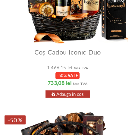
Coș Cadou Iconic Duo
1.466,15 lei
fara TVA
-50% SALE
733,08 lei
fara TVA
Adauga in cos
-50%