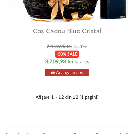
Coș Cadou Blue Cristal
7.419,95 lei
fara TVA
-50% SALE
3.709,98 lei
fara TVA
Adauga in cos
Afişare 1 - 12 din 12 (1 pagini)