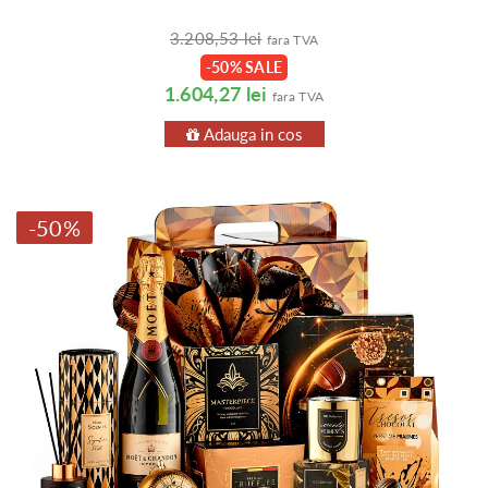
3.208,53 lei
fara TVA
-50% SALE
1.604,27 lei
fara TVA
Adauga in cos
-50%