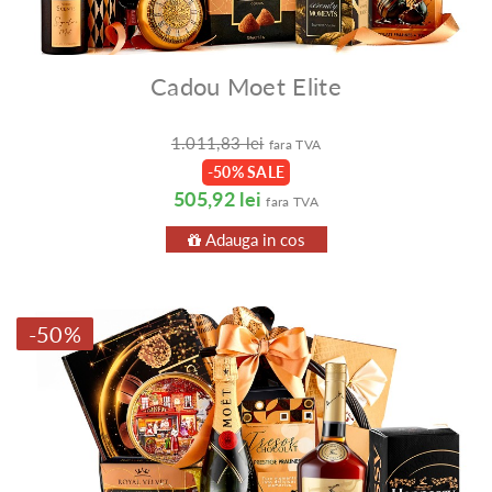
Cadou Moet Elite
1.011,83 lei
fara TVA
-50% SALE
505,92 lei
fara TVA
Adauga in cos
-50%