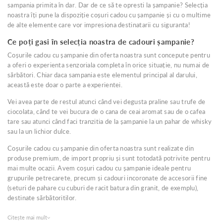
sampania primita în dar. Dar de ce să te opresti la șampanie? Selecția
noastra îți pune la dispoziție coșuri cadou cu șampanie și cu o multime
de alte elemente care vor impresiona destinatarii cu siguranta!
Ce poți gasi în selecția noastra de cadouri șampanie?
Coșurile cadou cu șampanie din oferta noastra sunt concepute pentru
a oferi o experienta senzoriala completa în orice situație, nu numai de
sărbători. Chiar daca sampania este elementul principal al darului,
această este doar o parte a experientei.
Vei avea parte de restul atunci când vei degusta praline sau trufe de
ciocolata, când te vei bucura de o cana de ceai aromat sau de o cafea
tare sau atunci când faci tranzitia de la șampanie la un pahar de whisky
sau la un lichior dulce.
Coșurile cadou cu șampanie din oferta noastra sunt realizate din
produse premium, de import propriu și sunt totodată potrivite pentru
mai multe ocazii. Avem coșuri cadou cu șampanie ideale pentru
grupurile petrecarete, precum și cadouri incoronate de accesorii fine
(seturi de pahare cu cuburi de racit batura din granit, de exemplu),
destinate sărbătoritilor.
Citește mai mult