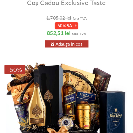
Coș Cadou Exclusive Taste
1.705,02 lei
fara TVA
-50% SALE
852,51 lei
fara TVA
Adauga in cos
-50%