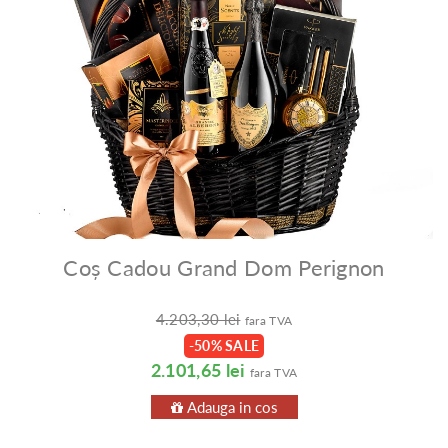
Coș Cadou Grand Dom Perignon
4.203,30 lei
fara TVA
-50% SALE
2.101,65 lei
fara TVA
Adauga in cos