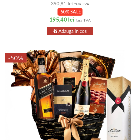
390,81 lei
fara TVA
-50% SALE
195,40 lei
fara TVA
Adauga in cos
-50%