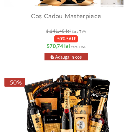
Coș Cadou Masterpiece
1.141,48 lei
fara TVA
-50% SALE
570,74 lei
fara TVA
Adauga in cos
-50%