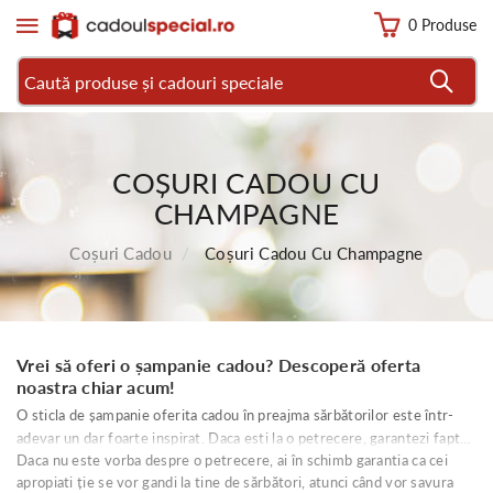
0 Produse
COȘURI CADOU CU
CHAMPAGNE
Coșuri Cadou
Coșuri Cadou Cu Champagne
Vrei să oferi o șampanie cadou? Descoperă oferta
noastra chiar acum!
O sticla de șampanie oferita cadou în preajma sărbătorilor este într-
adevar un dar foarte inspirat. Daca esti la o petrecere, garantezi faptul
Daca nu este vorba despre o petrecere, ai în schimb garantia ca cei
ca toti invitatii se vor distra pe cinste de indata ce sticla de șampanie
apropiati ție se vor gandi la tine de sărbători, atunci când vor savura
va fi desfacuta.