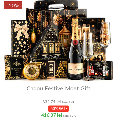
-50%
Cadou Festive Moet Gift
832,74 lei
fara TVA
-50% SALE
416,37 lei
fara TVA