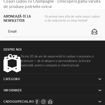
Coșuri cadou cu Champagne - Descoperă gama variată
de produse potrivite oricui
ABONEAZĂ-TE LA
Fii primul care afla de noile cosuri cadou
NEWSLETTER
si de reducerile cu timp limitat!
DESPRE NOI
Peste 20 de ani de experiență în cadouri corporate și
premium — de la alegere și personalizare, la livrare
națională, pentru companii și clienți privați.
Ghiduri
cadouri corporate
·
Despre noi
CATEGORII
INFORMAŢII
CADOULSPECIAL.RO