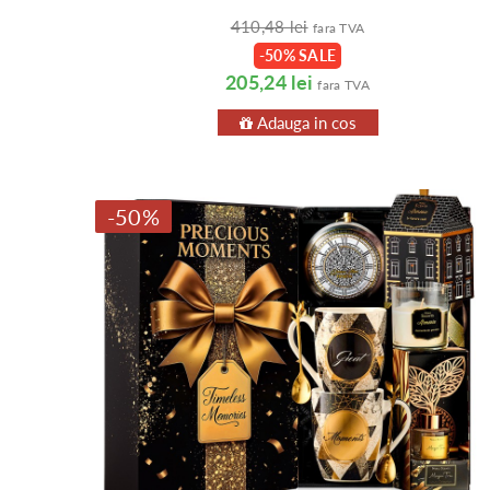
410,48 lei
fara TVA
-50% SALE
205,24 lei
fara TVA
Adauga in cos
-50%