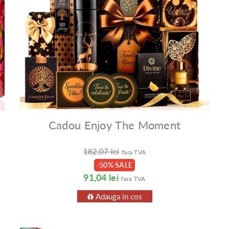
Cadou Enjoy The Moment
182,07 lei
fara TVA
-50% SALE
91,04 lei
fara TVA
Adauga in cos