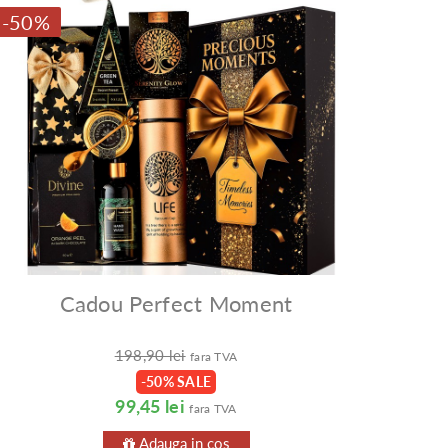
-50%
Cadou Perfect Moment
198,90 lei
fara TVA
-50% SALE
99,45 lei
fara TVA
Adauga in cos