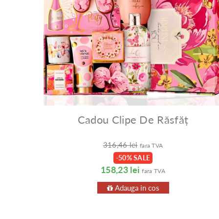
Cadou Clipe De Răsfăț
316,46 lei
fara TVA
-50% SALE
158,23 lei
fara TVA
Adauga in cos