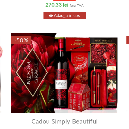
270,33 lei
fara TVA
Adauga in cos
-50%
Cadou Simply Beautiful