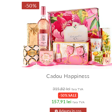
-50%
Cadou Happiness
315,82 lei
fara TVA
-50% SALE
157,91 lei
fara TVA
Adauga in cos