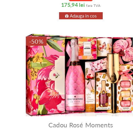
175,94 lei
fara TVA
Adauga in cos
-50%
Cadou Rosé Moments