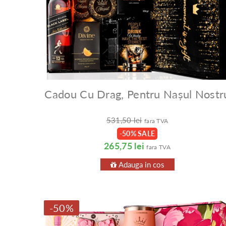
Cadou Cu Drag, Pentru Nașul Nostr
531,50 lei
fara TVA
-50% SALE
265,75 lei
fara TVA
Adauga in cos
-50%