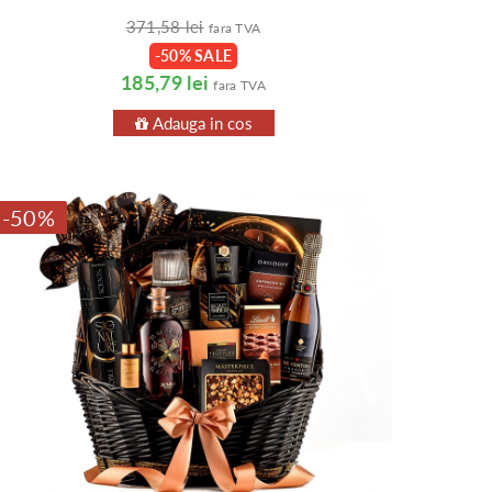
371,58 lei
fara TVA
-50% SALE
185,79 lei
fara TVA
Adauga in cos
-50%