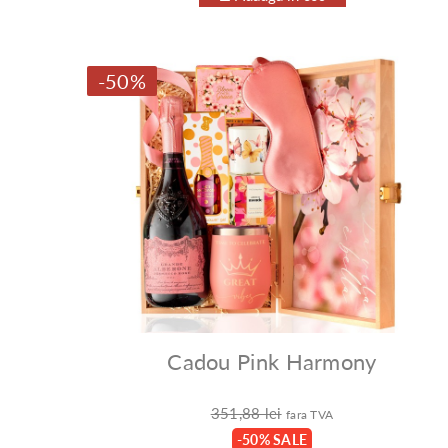
-50%
Cadou Pink Harmony
351,88 lei
fara TVA
-50% SALE