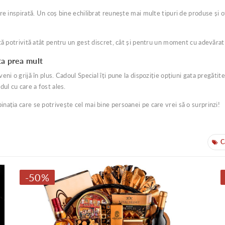
re inspirată. Un coș bine echilibrat reunește mai multe tipuri de produse și o
ntă potrivită atât pentru un gest discret, cât și pentru un moment cu adevăra
ta prea mult
i o grijă în plus. Cadoul Special îți pune la dispoziție opțiuni gata pregătite
ul cu care a fost ales.
nația care se potrivește cel mai bine persoanei pe care vrei să o surprinzi!
C
Cate
-50%