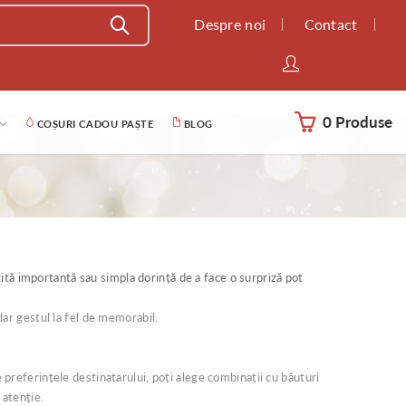
Despre noi
Contact
0 Produse
COȘURI CADOU PAȘTE
BLOG
ită importantă sau simpla dorință de a face o surpriză pot
 dar gestul la fel de memorabil.
e preferințele destinatarului, poți alege combinații cu băuturi
 atenție.