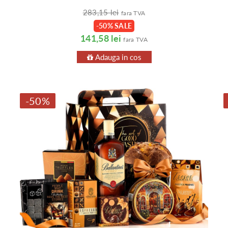
283,15 lei
fara TVA
-50% SALE
141,58 lei
fara TVA
Adauga in cos
-50%