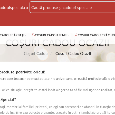
adoulspecial.ro
 CADOU BĂRBAȚI
COȘURI CADOU FEMEI
COȘURI CADOU CRĂCIUN
COȘURI CADOU OCAZII
Coșuri Cadou
Coșuri Cadou Ocazii
produse potrivite oricui!
tre acestea apar pe neașteptate – o aniversare, o reușită profesională, o viz
orice situație, pregătite astfel încât alegerea ta să fie mai ușor de realizat,
 Special?
ți, membri ai familiei, prieteni, colegi sau parteneri de afaceri. În funcție d
cole de îngrijire sau obiecte elegante, așezate în cutii și ambalaje pregătite cu