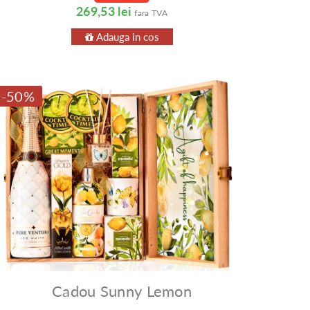
269,53 lei
fara TVA
Adauga in cos
-50%
Cadou Sunny Lemon