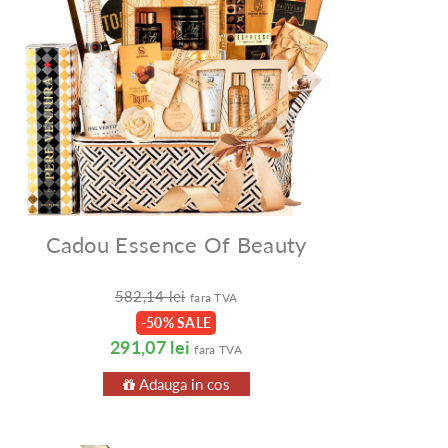
Cadou Essence Of Beauty
582,14 lei
fara TVA
-50% SALE
291,07 lei
fara TVA
Adauga in cos