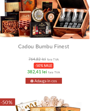
Cadou Bumbu Finest
764,82 lei
fara TVA
-50% SALE
382,41 lei
fara TVA
Adauga in cos
-50%