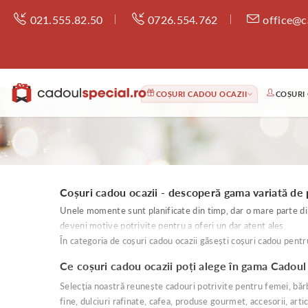
021.555.82.50
0726.554.762
office@c
COȘURI CADOU OCAZII
COȘURI
Coșuri cadou ocazii - descoperă gama variată de 
Unele momente sunt planificate din timp, dar o mare parte din
deveni motive potrivite pentru a oferi un dar atent ales.
În categoria de coșuri cadou ocazii găsești coșuri cadou pentru 
Ce coșuri cadou ocazii poți alege în gama Cadoul
Selecția noastră reunește cadouri potrivite pentru femei, bărba
fine, dulciuri rafinate, cafea, produse gourmet, accesorii, arti