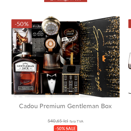
-50%
Cadou Premium Gentleman Box
540,65 lei
fara TVA
-50% SALE