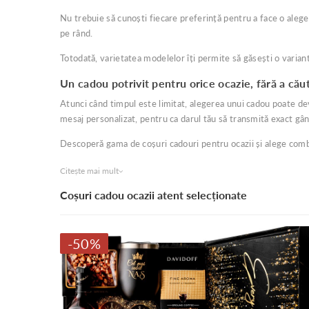
Nu trebuie să cunoști fiecare preferință pentru a face o alege
pe rând.
Totodată, varietatea modelelor îți permite să găsești o varia
Un cadou potrivit pentru orice ocazie, fără a cău
Atunci când timpul este limitat, alegerea unui cadou poate deven
mesaj personalizat, pentru ca darul tău să transmită exact gând
Descoperă gama de coșuri cadouri pentru ocazii și alege combi
Citește mai mult
Coșuri cadou ocazii atent selecționate
-50%