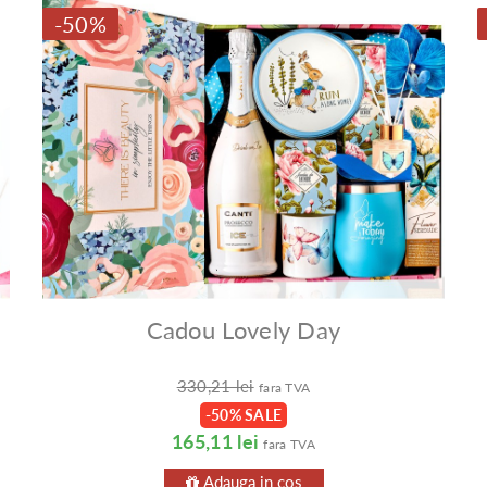
-50%
Cadou Lovely Day
330,21 lei
fara TVA
-50% SALE
165,11 lei
fara TVA
Adauga in cos