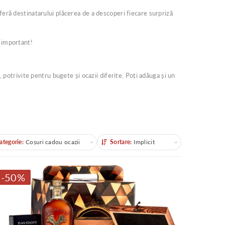
feră destinatarului plăcerea de a descoperi fiecare surpriză
t important!
, potrivite pentru bugete și ocazii diferite. Poți adăuga și un
ategorie:
Coșuri cadou ocazii
Sortare:
Implicit
gorii
Sortare
-50%