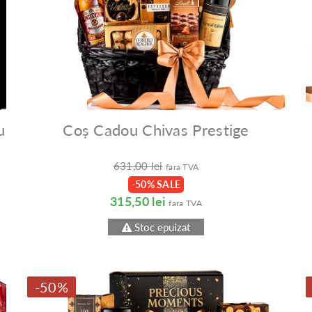
u
Coș Cadou Chivas Prestige
631,00 lei
fara TVA
-50% SALE
315,50 lei
fara TVA
Stoc epuizat
-50%