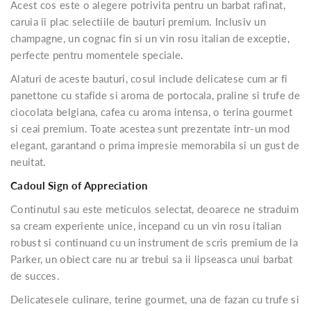
Acest cos este o alegere potrivita pentru un barbat rafinat,
caruia ii plac selectiile de bauturi premium. Inclusiv un
champagne, un cognac fin si un vin rosu italian de exceptie,
perfecte pentru momentele speciale.
Alaturi de aceste bauturi, cosul include delicatese cum ar fi
panettone cu stafide si aroma de portocala, praline si trufe de
ciocolata belgiana, cafea cu aroma intensa, o terina gourmet
si ceai premium. Toate acestea sunt prezentate intr-un mod
elegant, garantand o prima impresie memorabila si un gust de
neuitat.
Cadoul Sign of Appreciation
Continutul sau este meticulos selectat, deoarece ne straduim
sa cream experiente unice, incepand cu un vin rosu italian
robust si continuand cu un instrument de scris premium de la
Parker, un obiect care nu ar trebui sa ii lipseasca unui barbat
de succes.
Delicatesele culinare, terine gourmet, una de fazan cu trufe si