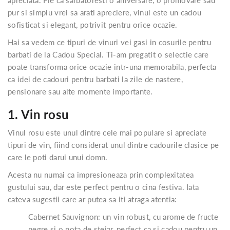
pur si simplu vrei sa arati apreciere, vinul este un cadou
sofisticat si elegant, potrivit pentru orice ocazie.
Hai sa vedem ce tipuri de vinuri vei gasi in cosurile pentru
barbati de la Cadou Special. Ti-am pregatit o selectie care
poate transforma orice ocazie intr-una memorabila, perfecta
ca idei de cadouri pentru barbati la zile de nastere,
pensionare sau alte momente importante.
1. Vin rosu
Vinul rosu este unul dintre cele mai populare si apreciate
tipuri de vin, fiind considerat unul dintre cadourile clasice pe
care le poti darui unui domn.
Acesta nu numai ca impresioneaza prin complexitatea
gustului sau, dar este perfect pentru o cina festiva. Iata
cateva sugestii care ar putea sa iti atraga atentia:
Cabernet Sauvignon: un vin robust, cu arome de fructe
negre si o nota de stejar, perfect ca si cadou pentru un