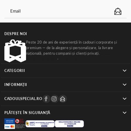
DESPRE NOI
Peste 20 de ani de experiență în cadouri corporate și
premium — de la alegere și personalizare, la livrare
națională, pentru companii și clienți privați.
Ghiduri
cadouri corporate
·
Despre noi
CATEGORII
INFORMAŢII
CADOULSPECIAL.RO
PLĂTEȘTE ÎN SIGURANȚĂ