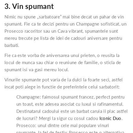
3. Vin spumant
Nimic nu spune „sarbatoare” mai bine decat un pahar de vin
spumant. Fie ca te decizi pentru un Champagne sofisticat, un
Prosecco racoritor sau un Cava vibrant, spumantele sunt
mereu trecute pe lista de idei de cadouri aniversare pentru
barbati.
Fie ca este vorba de aniversarea unui prieten, o reusita la
locul de munca sau chiar o reuniune de familie, o sticla de
spumant isi va gasi mereu locul.
Vinurile spumante pot varia de la dulci la foarte seci, astfel
incat poti alege in functie de preferintele celui sarbatorit:
Champagne: faimosul spumant francez, perfect pentru
un toast, este adesea asociat cu luxul si rafinamentul.
Destinatarul cadoului este un barbat caruia ii plac astfel
de lucruri? Mergi la sigur cu cosul cadou
Iconic Duo
.
Prosecco: unul dintre cele mai populare vinuri
spumante, la fel de festiv, Prosecco este o alternativa