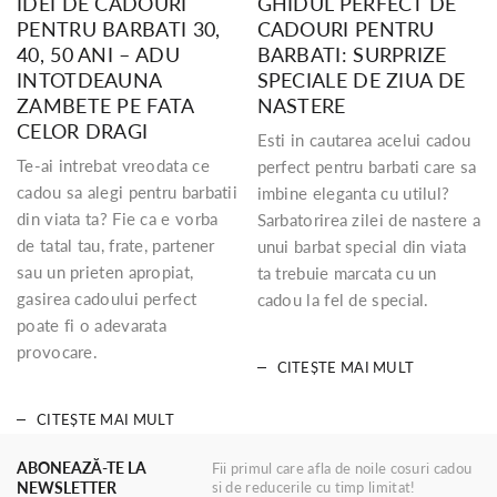
IDEI DE CADOURI
GHIDUL PERFECT DE
PENTRU BARBATI 30,
CADOURI PENTRU
40, 50 ANI – ADU
BARBATI: SURPRIZE
INTOTDEAUNA
SPECIALE DE ZIUA DE
ZAMBETE PE FATA
NASTERE
CELOR DRAGI
Esti in cautarea acelui cadou
Te-ai intrebat vreodata ce
perfect pentru barbati care sa
cadou sa alegi pentru barbatii
imbine eleganta cu utilul?
din viata ta? Fie ca e vorba
Sarbatorirea zilei de nastere a
de tatal tau, frate, partener
unui barbat special din viata
sau un prieten apropiat,
ta trebuie marcata cu un
gasirea cadoului perfect
cadou la fel de special.
poate fi o adevarata
provocare.
CITEȘTE MAI MULT
CITEȘTE MAI MULT
ABONEAZĂ-TE LA
Fii primul care afla de noile cosuri cadou
NEWSLETTER
si de reducerile cu timp limitat!