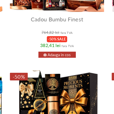
Cadou Bumbu Finest
764,82 lei
fara TVA
-50% SALE
382,41 lei
fara TVA
Adauga in cos
-50%