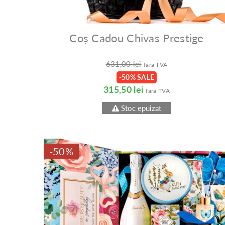
Coș Cadou Chivas Prestige
631,00 lei
fara TVA
-50% SALE
315,50 lei
fara TVA
Stoc epuizat
-50%