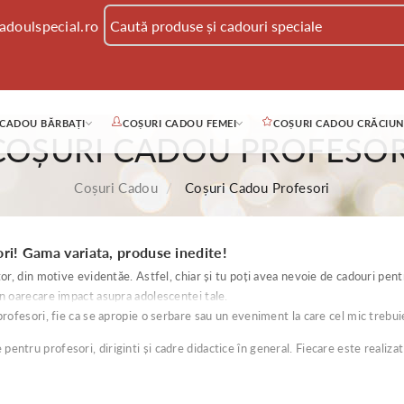
adoulspecial.ro
 CADOU BĂRBAȚI
COȘURI CADOU FEMEI
COȘURI CADOU CRĂCIUN
COȘURI CADOU PROFESOR
Coșuri Cadou
Coșuri Cadou Profesori
ori! Gama variata, produse inedite!
tor, din motive evidentăe. Astfel, chiar și tu poți avea nevoie de cadouri pent
un oarecare impact asupra adolescentei tale.
profesori, fie ca se apropie o serbare sau un eveniment la care cel mic trebuie
entru profesori, diriginti și cadre didactice în general. Fiecare este realiza