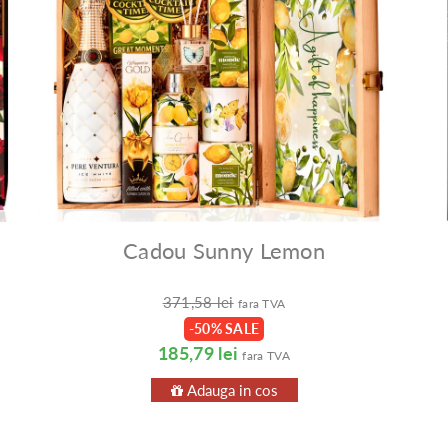
Cadou Sunny Lemon
371,58 lei
fara TVA
-50% SALE
185,79 lei
fara TVA
Adauga in cos