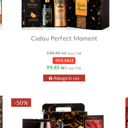
Cadou Perfect Moment
198,90 lei
fara TVA
-50% SALE
99,45 lei
fara TVA
Adauga in cos
-50%