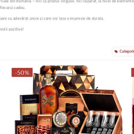
rciale din Romania – nici ca produs singular, nici separat, la nivel de elemen
fiecarui cadou.
oare cu adevărat unice și care vor lasa o impresie de durata.
motii pozitive!
Categori
Categorii
-50%