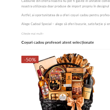
Cadourile din oferta noastra nu pot fi gasite în unitatile come
noastra utilizeaza doar produse de import propriu în designul 
Astfel, ai oportunitatea de a oferi coșuri cadou pentru profes
Alege Cadoul Special – alege să oferi bucurie, satisfacție și e
Citește mai mult
Coșuri cadou profesori atent selecționate
-50%