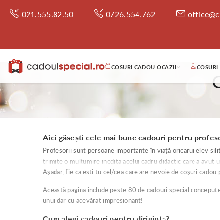
021.555.82.50
0726.554.762
office@c
COȘURI CADOU OCAZII
COȘURI
Aici găsești cele mai bune cadouri pentru profes
Profesorii sunt persoane importante în viață oricarui elev sili
trimite o mulțumire inedita acelui cadru didactic care a avut 
Așadar, fie ca esti tu cel/cea care are nevoie de coșuri cadou 
Această pagina include peste 80 de cadouri special concepute p
unui dar cu adevărat impresionant!
Cum alegi cadouri pentru diriginta?