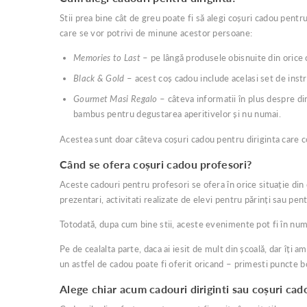
Stii prea bine cât de greu poate fi să alegi coșuri cadou pentru
care se vor potrivi de minune acestor persoane:
Memories to Last
– pe lângă produsele obisnuite din orice 
Black & Gold
– acest coș cadou include acelasi set de instr
Gourmet Masi Regalo
– câteva informatii în plus despre dir
bambus pentru degustarea aperitivelor și nu numai.
Acestea sunt doar câteva coșuri cadou pentru diriginta care con
Când se ofera coșuri cadou profesori?
Aceste cadouri pentru profesori se ofera în orice situație din c
prezentari, activitati realizate de elevi pentru părinți sau pent
Totodată, dupa cum bine stii, aceste evenimente pot fi în numa
Pe de cealalta parte, daca ai iesit de mult din școală, dar îți
un astfel de cadou poate fi oferit oricand – primesti puncte bo
Alege chiar acum cadouri diriginti sau coșuri ca