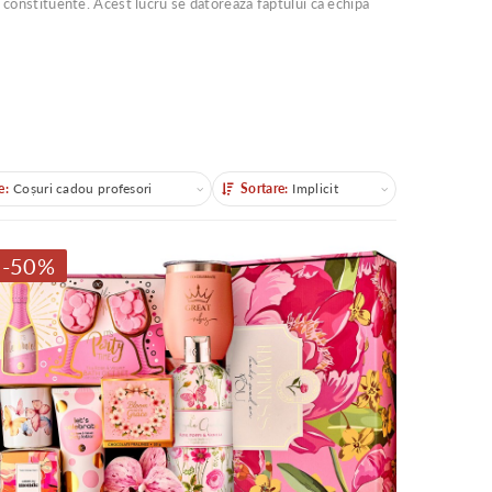
te constituente. Acest lucru se datoreaza faptului ca echipa
e:
Coșuri cadou profesori
Sortare:
Implicit
Sortare
-50%