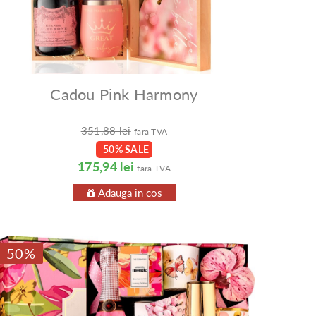
Cadou Pink Harmony
351,88 lei
fara TVA
-50% SALE
175,94 lei
fara TVA
Adauga in cos
-50%