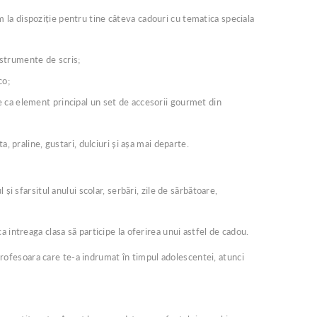
em la dispoziție pentru tine câteva cadouri cu tematica speciala
nstrumente de scris;
co;
are ca element principal un set de accesorii gourmet din
, praline, gustari, dulciuri și așa mai departe.
i sfarsitul anului scolar, serbări, zile de sărbătoare,
 intreaga clasa să participe la oferirea unui astfel de cadou.
 profesoara care te-a indrumat în timpul adolescentei, atunci