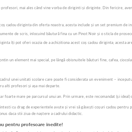
 profesori, mai ales când vine vorba de diriginti și diriginte. Din fericire, av
coș cadou diriginta din oferta noastra, acesta include și un set premium de i
umente de scris, inlocuind băutură fina cu un Pinot Noir și o sticla de prosec
iginta îți pot oferi ocazia de a achizitiona acest coș cadou diriginta; acesta 
tin un element mai special, pe lângă obisnuitele băuturi fine, cafea, ciocolata
adrul unei unitati scolare care poate fi considerata un eveniment – inceputul ș
ru alti profesori și așa mai departe.
r foarte mare pe parcursul unui an. Prin urmare, este recomandat (și ideal) ca
 amintesti cu drag de experientele avute și vrei să găsești coșuri cadou pentru
nus daca stii ziua de naștere a cadrului didactic.
dou pentru profesoare inedite!