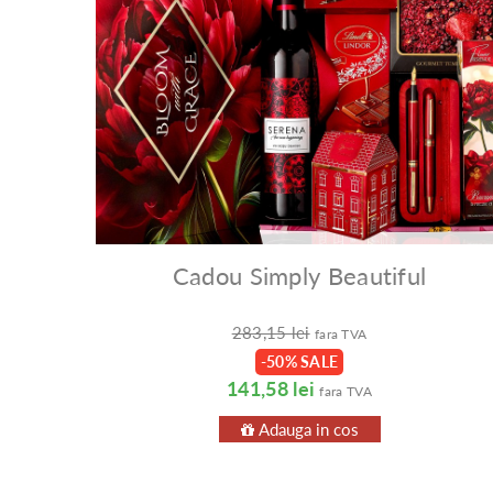
Cadou Simply Beautiful
283,15 lei
fara TVA
-50% SALE
141,58 lei
fara TVA
Adauga in cos