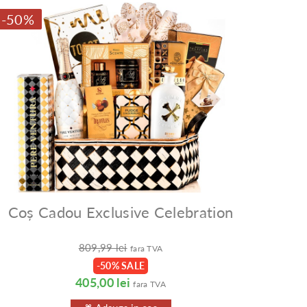
-50%
Coș Cadou Exclusive Celebration
809,99 lei
fara TVA
-50% SALE
405,00 lei
fara TVA