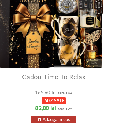
Cadou Time To Relax
165,60 lei
fara TVA
-50% SALE
82,80 lei
fara TVA
Adauga in cos