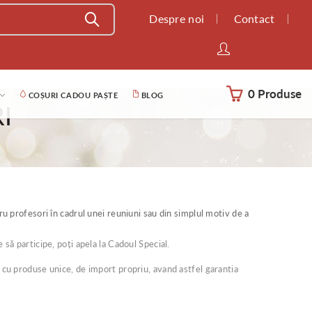
Despre noi
Contact
0 Produse
COȘURI CADOU PAȘTE
BLOG
I
ru profesori în cadrul unei reuniuni sau din simplul motiv de a
 să participe, poți apela la Cadoul Special.
t cu produse unice, de import propriu, avand astfel garantia