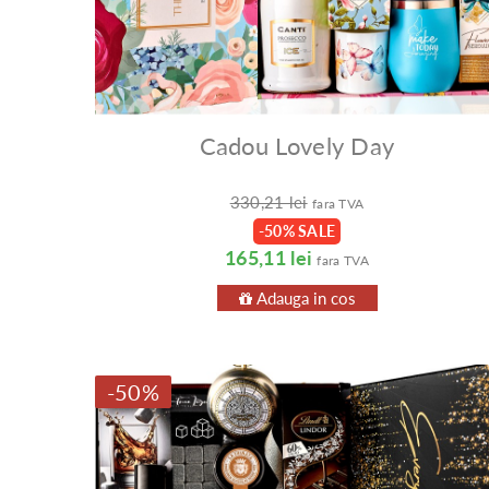
Cadou Lovely Day
330,21 lei
fara TVA
-50% SALE
165,11 lei
fara TVA
Adauga in cos
-50%