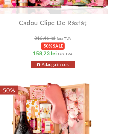
Cadou Clipe De Răsfăț
316,46 lei
fara TVA
-50% SALE
158,23 lei
fara TVA
Adauga in cos
-50%