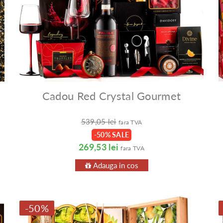
Cadou Red Crystal Gourmet
539,05 lei
fara TVA
-50% SALE
269,53 lei
fara TVA
Adauga in cos
-50%