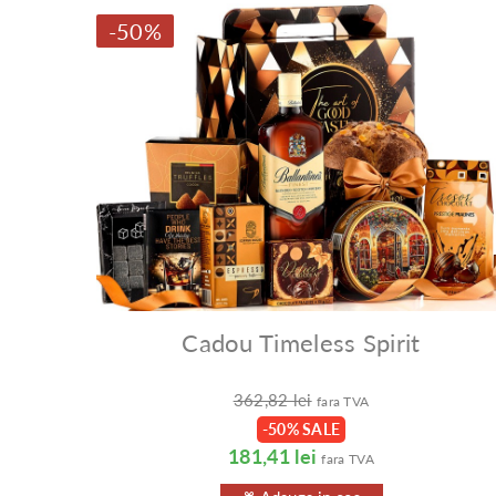
-50%
Cadou Timeless Spirit
362,82 lei
fara TVA
-50% SALE
181,41 lei
fara TVA