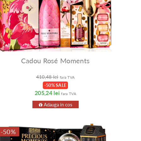
Cadou Rosé Moments
410,48 lei
fara TVA
-50% SALE
205,24 lei
fara TVA
Adauga in cos
-50%