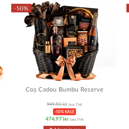
-50%
Coș Cadou Bumbu Reserve
949,93 lei
fara TVA
-50% SALE
474,97 lei
fara TVA