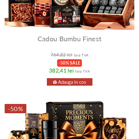
Cadou Bumbu Finest
764,82 lei
fara TVA
-50% SALE
382,41 lei
fara TVA
Adauga in cos
-50%