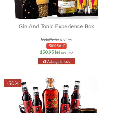
Gin And Tonic Experience Box
301,90 lei
fara TVA
-50% SALE
150,95 lei
fara TVA
Adauga in cos
-50%