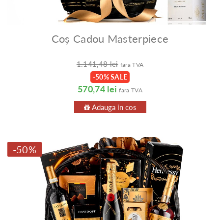
Coș Cadou Masterpiece
1.141,48 lei
fara TVA
-50% SALE
570,74 lei
fara TVA
Adauga in cos
-50%