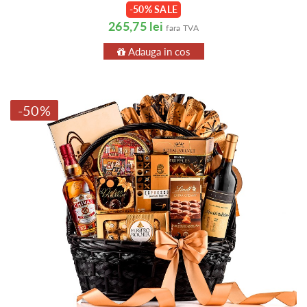
-50% SALE
265,75 lei
fara TVA
Adauga in cos
-50%