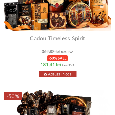
Cadou Timeless Spirit
362,82 lei
fara TVA
-50% SALE
181,41 lei
fara TVA
Adauga in cos
-50%