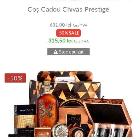
Coș Cadou Chivas Prestige
631,00 lei
fara TVA
-50% SALE
315,50 lei
fara TVA
Stoc epuizat
-50%