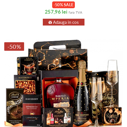
-50% SALE
257,96 lei
fara TVA
Adauga in cos
-50%