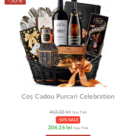
Coș Cadou Purcari Celebration
412,32 lei
fara TVA
-50% SALE
206,16 lei
fara TVA