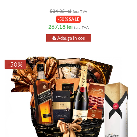
534,35 lei
fara TVA
-50% SALE
267,18 lei
fara TVA
Adauga in cos
-50%