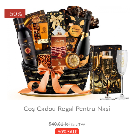
-50%
Coș Cadou Regal Pentru Nași
540,81 lei
fara TVA
-50% SALE