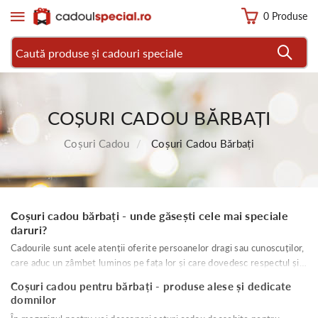
0 Produse
COȘURI CADOU BĂRBAȚI
Coșuri Cadou
Coșuri Cadou Bărbați
Coșuri cadou bărbați - unde găsești cele mai speciale
daruri?
Cadourile sunt acele atenții oferite persoanelor dragi sau cunoscuților,
care aduc un zâmbet luminos pe fața lor și care dovedesc respectul și
iubirea. Aventura descoperirii obiectului perfect poate esua, mai ales
Coșuri cadou pentru bărbați - produse alese și dedicate
când vine vorba despre bărbați, mult mai greu de multumit uneori
domnilor
decât doamnele. CadoulSpecial.ro vine în intampinarea tuturor cu o