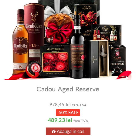
Cadou Aged Reserve
978,45 lei
fara TVA
-50% SALE
489,23 lei
fara TVA
Adauga in cos