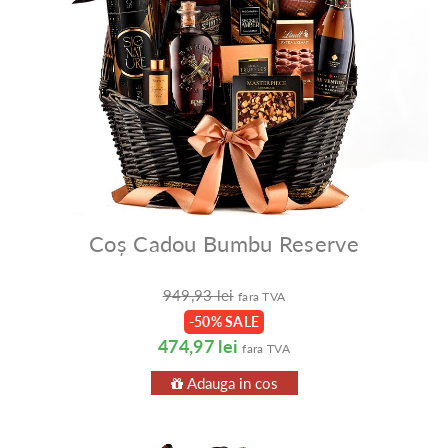
Coș Cadou Bumbu Reserve
949,93 lei
fara TVA
-50% SALE
474,97 lei
fara TVA
Adauga in cos