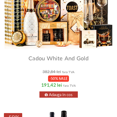
Cadou White And Gold
382,84 lei
fara TVA
-50% SALE
191,42 lei
fara TVA
Adauga in cos
-50%