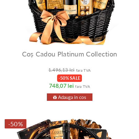
Coș Cadou Platinum Collection
1.496,13 lei
fara TVA
-50% SALE
748,07 lei
fara TVA
Adauga in cos
-50%