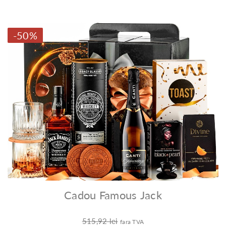
-50%
Cadou Famous Jack
515,92 lei
fara TVA