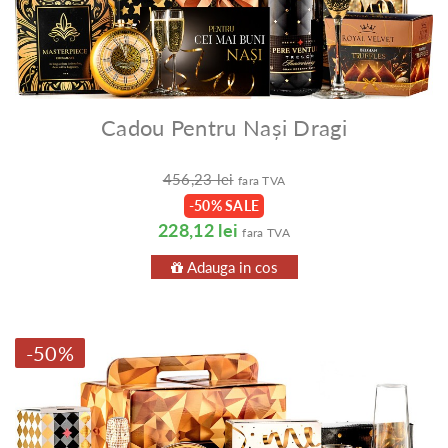
Cadou Pentru Nași Dragi
456,23 lei
fara TVA
-50% SALE
228,12 lei
fara TVA
Adauga in cos
-50%