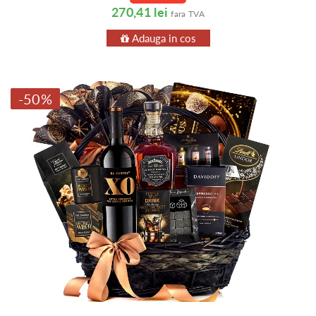
270,41 lei
fara TVA
Adauga in cos
-50%