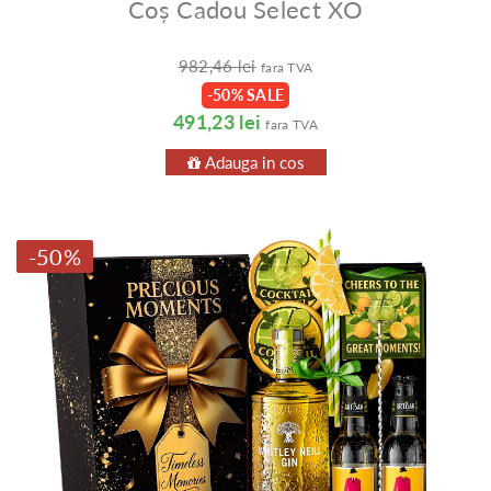
Coș Cadou Select XO
982,46 lei
fara TVA
-50% SALE
491,23 lei
fara TVA
Adauga in cos
-50%