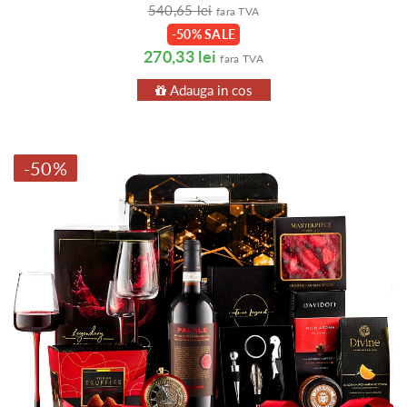
540,65 lei
fara TVA
-50% SALE
270,33 lei
fara TVA
Adauga in cos
-50%