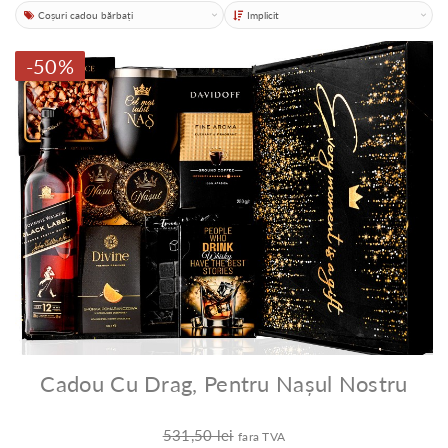
Categorii
Sortare
-50%
Cadou Cu Drag, Pentru Nașul Nostru
531,50 lei
fara TVA