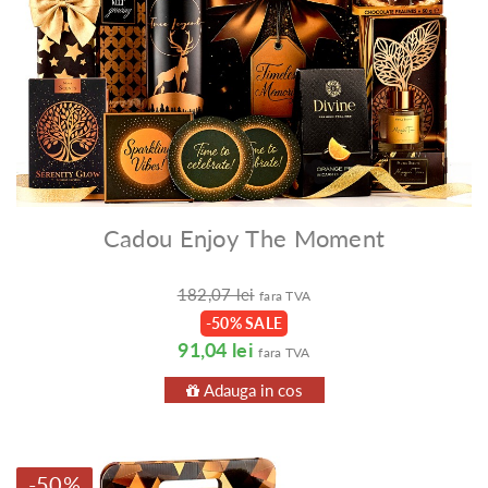
Cadou Enjoy The Moment
182,07 lei
fara TVA
-50% SALE
91,04 lei
fara TVA
Adauga in cos
-50%