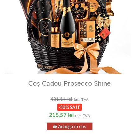
Coș Cadou Prosecco Shine
431,14 lei
fara TVA
-50% SALE
215,57 lei
fara TVA
Adauga in cos