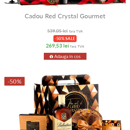
Cadou Red Crystal Gourmet
539,05 lei
fara TVA
-50% SALE
269,53 lei
fara TVA
Adauga in cos
-50%