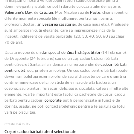
În magazinul nostru vei descoperi seturi cadou deosebite pentru
oferta extrem de bogata pentru el, bărbatul din viața ta, dar și pentru
domni eleganti și stilati, ce pot fi dăruite cu ocazia zilei de naștere,
sef
, prieten, tata,
bunic
sau frate.
Valentine’s Day
, de
Crăciun
, Mos Nicolae sau de
Paște
, chiar și pentru
diferite momente speciale (de mulțumire, pentru nași, părinți,
profesori, doctori,
aniversarea căsătoriei
, de casa noua etc.). Produsele
sunt ambalate în cutii elegante, care să impresioneze inca de la
inceput, indiferent de vârstă bărbatului (20, 30, 40, 50, 60 sau chiar
70 de ani).
Daca ai nevoie de un
dar special de Ziua Îndrăgostiților
(14 februarie),
de Dragobete (24 februarie) sau de un coș cadou Crăciun bărbați
pentru Secret Santa, ai la indemana numeroase idei de
cadouri bărbați
pentru iubit
, soț, prieten ori colegi. Un coș cadou pentru bărbați poate
deveni simbolul aprecierii profunde sau al dragostei pe care o simti și
contine numeroase delicii: o sticla de vin sau de alta băutură, un
cozonac sau prajituri, fursecuri delicioase, ciocolata, cafea și multe alte
elemente. Foarte important este faptul ca pachetele de coșuri cadou
bărbați pentru cadouri
corporate
pot fi personalizate în funcție de
dorință, așadar, ne poți contacta telefonic pentru a te asigura ca totul
va fi pe placul tau.
Citește mai mult
Coșuri cadou bărbați atent selecționate