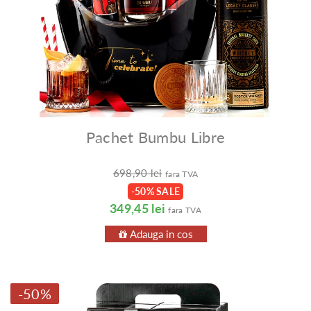
Pachet Bumbu Libre
698,90 lei
fara TVA
-50% SALE
349,45 lei
fara TVA
Adauga in cos
-50%