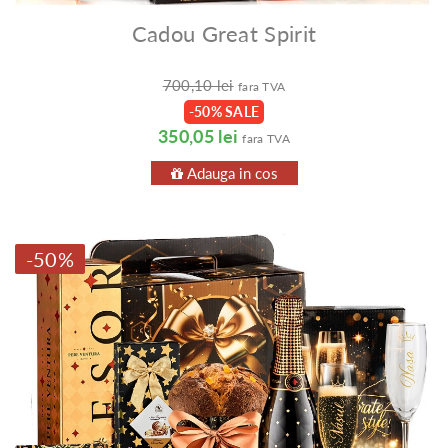
Cadou Great Spirit
700,10 lei
fara TVA
-50% SALE
350,05 lei
fara TVA
Adauga in cos
-50%