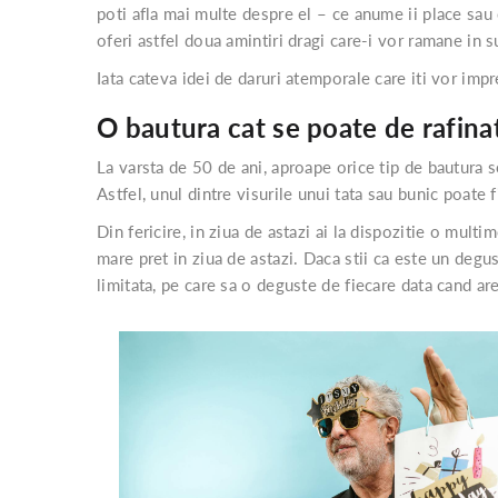
poti afla mai multe despre el – ce anume ii place sau 
oferi astfel doua amintiri dragi care-i vor ramane in s
Iata cateva idei de daruri atemporale care iti vor impr
O bautura cat se poate de rafina
La varsta de 50 de ani, aproape orice tip de bautura s
Astfel, unul dintre visurile unui tata sau bunic poate f
Din fericire, in ziua de astazi ai la dispozitie o mult
mare pret in ziua de astazi. Daca stii ca este un degu
limitata, pe care sa o deguste de fiecare data cand are