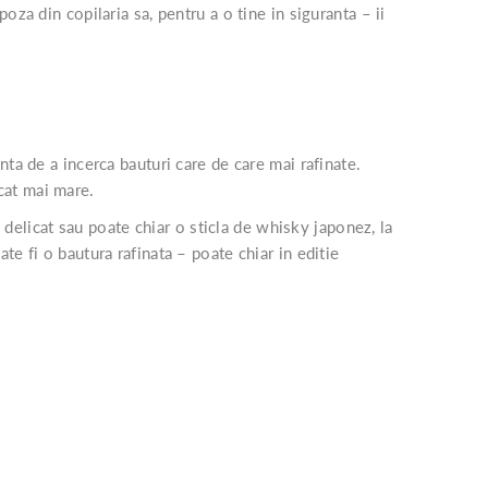
za din copilaria sa, pentru a o tine in siguranta – ii
ta de a incerca bauturi care de care mai rafinate.
 cat mai mare.
n delicat sau poate chiar o sticla de whisky japonez, la
te fi o bautura rafinata – poate chiar in editie