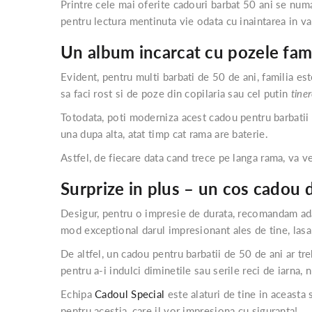
Printre cele mai oferite cadouri barbat 50 ani se numa
pentru lectura mentinuta vie odata cu inaintarea in va
Un album incarcat cu pozele fami
Evident, pentru multi barbati de 50 de ani, familia est
sa faci rost si de poze din copilaria sau cel putin
tiner
Totodata, poti moderniza acest cadou pentru barbatii d
una dupa alta, atat timp cat rama are baterie.
Astfel, de fiecare data cand trece pe langa rama, va v
Surprize in plus – un cos cadou 
Desigur, pentru o impresie de durata, recomandam ada
mod exceptional darul impresionant ales de tine, lasa
De altfel, un cadou pentru barbatii de 50 de ani ar tre
pentru a-i indulci diminetile sau serile reci de iarna, 
Echipa
Cadoul Special
este alaturi de tine in aceasta
pentru acestia, care il vor impresiona cu siguranta!