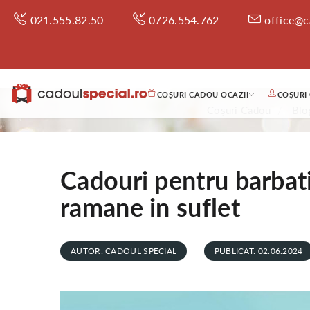
021.555.82.50
0726.554.762
office@c
COȘURI CADOU OCAZII
COȘURI
Coșuri Cadou
Blo
Cadouri pentru barbati
ramane in suflet
AUTOR: CADOUL SPECIAL
PUBLICAT: 02.06.2024