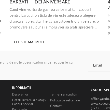
BARBATI – IDEI ANIVERSARE
Cand vine vorba de gasirea celor mai tari cadouri
T
pentru barbati, o sticla de vin este adesea o alegere
a
b
clasica si apreciata. Fie ca sarbatoresti o aniversare, o
p
promovare sau pur si simplu vrei sa arati apreciere...
a
p
CITEȘTE MAI MULT
re afla de noile cosuri cadou si de reducerile cu
INFORMAŢII
CADOULSPE
Despre noi
Termeni si conditii
office@cadou
Detalii livrare si plata ▷
Politica de returnare
www.cadoulsp
Cadoul Special
Contact
(021) 555 8
Politica de