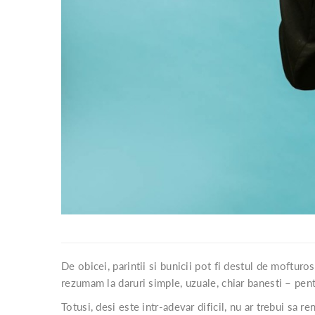
De obicei, parintii si bunicii pot fi destul de mofturos
rezumam la daruri simple, uzuale, chiar banesti – pent
Totusi, desi este intr-adevar dificil, nu ar trebui sa 