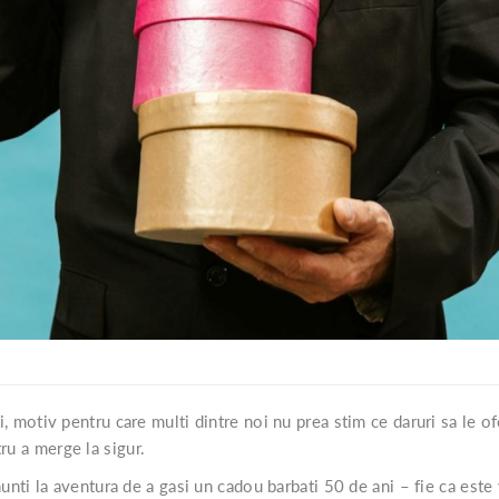
i, motiv pentru care multi dintre noi nu prea stim ce daruri sa le ofe
ru a merge la sigur.
renunti la aventura de a gasi un cadou barbati 50 de ani – fie ca est