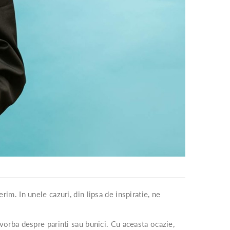
rim. In unele cazuri, din lipsa de inspiratie, ne
e vorba despre parinti sau bunici. Cu aceasta ocazie,