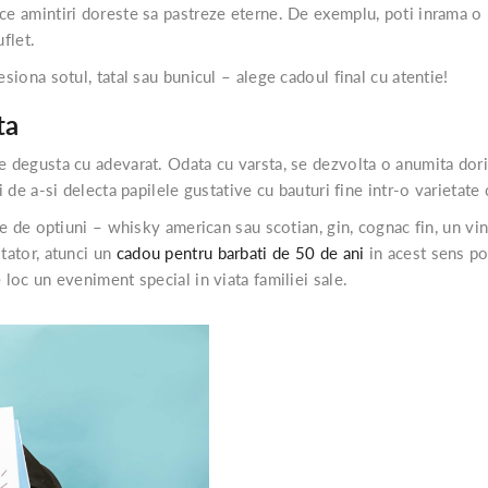
ce amintiri doreste sa pastreze eterne. De exemplu, poti inrama o po
uflet.
esiona sotul, tatal sau bunicul – alege cadoul final cu atentie!
ta
e degusta cu adevarat. Odata cu varsta, se dezvolta o anumita dorin
i de a-si delecta papilele gustative cu bauturi fine intr-o varietate
ime de optiuni – whisky american sau scotian, gin, cognac fin, un vi
stator, atunci un
cadou pentru barbati de 50 de ani
in acest sens poa
 loc un eveniment special in viata familiei sale.