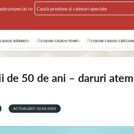
adoulspecial.ro
 CADOU BĂRBAȚI
COȘURI CADOU FEMEI
COȘURI CADOU CRĂCIUN
g
Cadouri pentru barbatii de 50 de ani – daruri atemporale care
i de 50 de ani – daruri atem
ACTUALIZAT: 02.06.2024