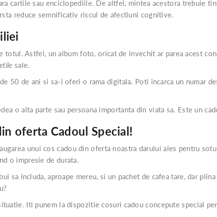
ra cartile sau enciclopediile. De altfel, mintea acestora trebuie t
rsta reduce semnificativ riscul de afectiuni cognitive.
liei
e totul. Astfel, un album foto, oricat de invechit ar parea acest co
etile
sale.
e 50 de ani si sa-i oferi o rama digitala. Poti incarca un numar des
edea o alta parte sau persoana importanta din viata sa. Este un cad
din oferta Cadoul Special!
ugarea unui cos cadou din oferta noastra darului ales pentru sotul
nd o impresie de durata.
bui sa includa, aproape mereu, si un pachet de cafea tare, dar plina
nu?
 situatie. Iti punem la dispozitie cosuri cadou concepute special pe