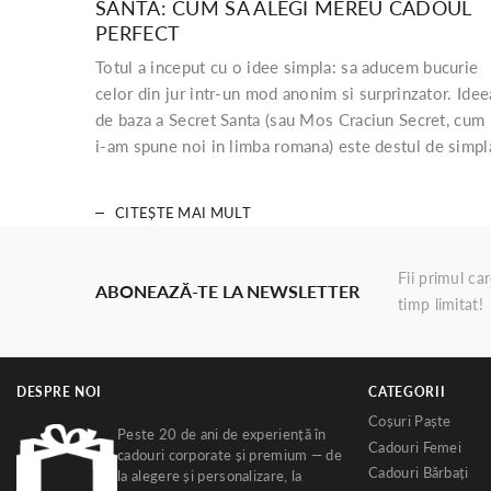
SANTA: CUM SA ALEGI MEREU CADOUL
PERFECT
Totul a inceput cu o idee simpla: sa aducem bucurie
celor din jur intr-un mod anonim si surprinzator. Idee
de baza a Secret Santa (sau Mos Craciun Secret, cum
i-am spune noi in limba romana) este destul de simpl
CITEȘTE MAI MULT
Fii primul ca
ABONEAZĂ-TE LA NEWSLETTER
timp limitat!
DESPRE NOI
CATEGORII
Coșuri Paște
Peste 20 de ani de experiență în
Cadouri Femei
cadouri corporate și premium — de
Cadouri Bărbați
la alegere și personalizare, la