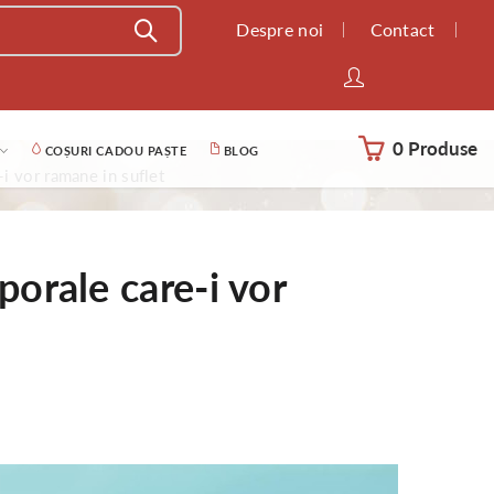
Despre noi
Contact
0 Produse
COȘURI CADOU PAȘTE
BLOG
-i vor ramane in suflet
porale care-i vor