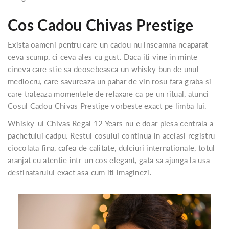
Cos Cadou Chivas Prestige
Exista oameni pentru care un cadou nu inseamna neaparat
ceva scump, ci ceva ales cu gust. Daca iti vine in minte
cineva care stie sa deosebeasca un whisky bun de unul
mediocru, care savureaza un pahar de vin rosu fara graba si
care trateaza momentele de relaxare ca pe un ritual, atunci
Cosul Cadou Chivas Prestige vorbeste exact pe limba lui.
Whisky-ul Chivas Regal 12 Years nu e doar piesa centrala a
pachetului cadpu. Restul cosului continua in acelasi registru -
ciocolata fina, cafea de calitate, dulciuri internationale, totul
aranjat cu atentie intr-un cos elegant, gata sa ajunga la usa
destinatarului exact asa cum iti imaginezi.