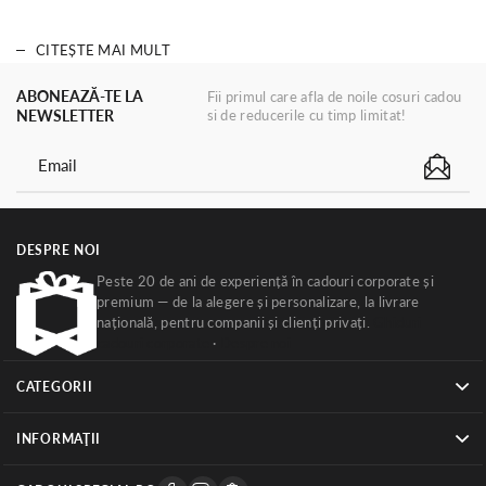
CITEȘTE MAI MULT
ABONEAZĂ-TE LA
Fii primul care afla de noile cosuri cadou
NEWSLETTER
si de reducerile cu timp limitat!
DESPRE NOI
Peste 20 de ani de experiență în cadouri corporate și
premium — de la alegere și personalizare, la livrare
națională, pentru companii și clienți privați.
Ghiduri
cadouri corporate
·
Despre noi
CATEGORII
INFORMAŢII