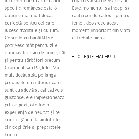
indiferent de ocazie, cadoul
curand varsta de 40 de ani?
specific românesc este o
Este momentul sa incepi sa
opțiune mai mult decât
cauti idei de cadouri pentru
perfectă pentru cei care
femei, deoarece acest
iubesc tradițiile și cultura.
moment important din viata
Coșurile cu bunătăți se
ei trebuie marcat...
potrivesc atât pentru zile
onomastice sau de nume, cât
CITEȘTE MAI MULT
și pentru sărbători precum
Crăciunul sau Paștele. Mai
mult decât atât, pe lângă
produsele din interior care
sunt cu adevărat calitative și
gustoase, ele impresionează
prin aspect, oferind o
experiență de neuitat și te
duc cu gândul la amintirile
din copilărie și preparatele
bunicii.