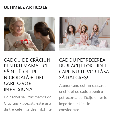
ULTIMELE ARTICOLE
CADOU DE CRĂCIUN
CADOU PETRECEREA
PENTRU MAMA - CE
BURLĂCIȚELOR - IDEI
SĂ NU ÎI OFERI
CARE NU TE VOR LĂSA
NICIODATĂ + IDEI
SĂ DAI GREȘ!
CARE O VOR
Atunci când ești în căutarea
IMPRESIONA!
unei idei de cadou pentru
Ce cadou sa-i fac mamei de
petrecerea burlăcițelor, este
Crăciun? - aceasta este una
important să iei în
dintre cele mai des întâlnite
considerare...