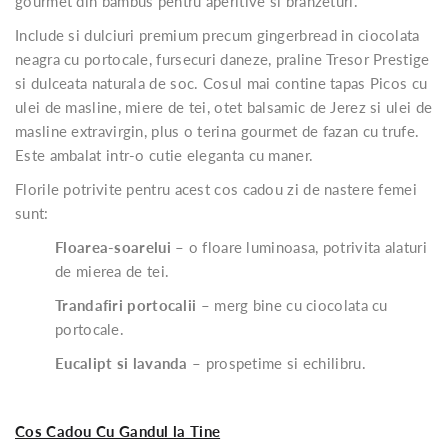
gourmet din bambus pentru aperitive si branzeturi.
Include si dulciuri premium precum gingerbread in ciocolata
neagra cu portocale, fursecuri daneze, praline Tresor Prestige
si dulceata naturala de soc. Cosul mai contine tapas Picos cu
ulei de masline, miere de tei, otet balsamic de Jerez si ulei de
masline extravirgin, plus o terina gourmet de fazan cu trufe.
Este ambalat intr-o cutie eleganta cu maner.
Florile potrivite pentru acest cos cadou zi de nastere femei
sunt:
Floarea-soarelui
– o floare luminoasa, potrivita alaturi
de mierea de tei.
Trandafiri portocalii
– merg bine cu ciocolata cu
portocale.
Eucalipt si lavanda
– prospetime si echilibru.
Cos Cadou Cu Gandul la Tine