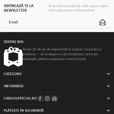
ABONEAZĂ-TE LA
Fii primul care afla de noile cosuri cadou
NEWSLETTER
si de reducerile cu timp limitat!
DESPRE NOI
Peste 20 de ani de experiență în cadouri corporate și
premium — de la alegere și personalizare, la livrare
națională, pentru companii și clienți privați.
Ghiduri
cadouri corporate
·
Despre noi
CATEGORII
INFORMAŢII
CADOULSPECIAL.RO
PLĂTEȘTE ÎN SIGURANȚĂ