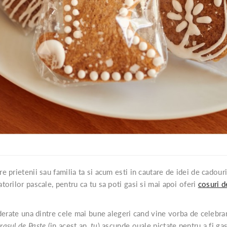
re prietenii sau familia ta si acum esti in cautare de idei de cadouri
torilor pascale, pentru ca tu sa poti gasi si mai apoi oferi
cosuri d
erate una dintre cele mai bune alegeri cand vine vorba de celebrare
rasul de Paste
(in acest an,
tu
) ascunde ouale pictate pentru a fi gas