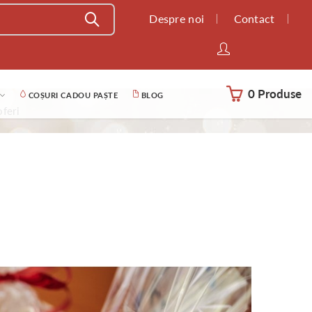
Despre noi
Contact
0 Produse
COȘURI CADOU PAȘTE
BLOG
oferi