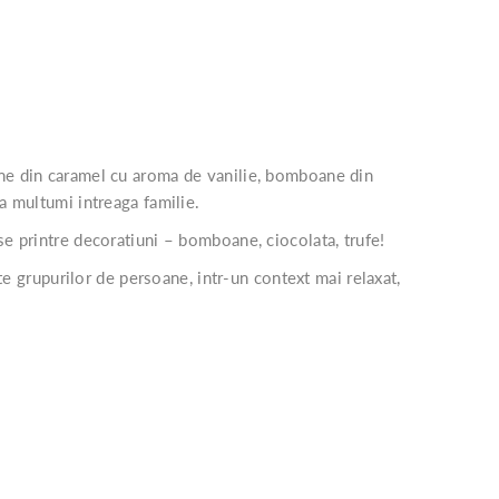
oane din caramel cu aroma de vanilie, bomboane din
a multumi intreaga familie.
se printre decoratiuni – bomboane, ciocolata, trufe!
ite grupurilor de persoane, intr-un context mai relaxat,