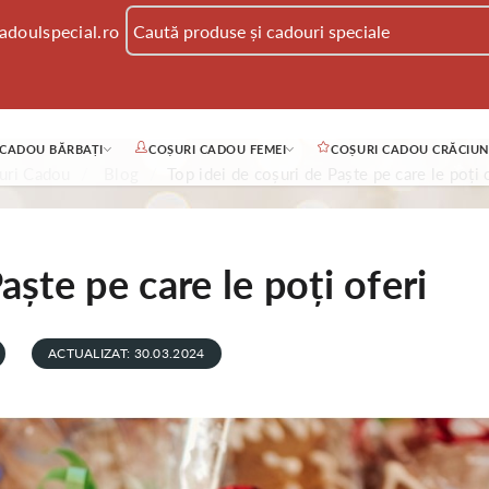
adoulspecial.ro
 CADOU BĂRBAȚI
COȘURI CADOU FEMEI
COȘURI CADOU CRĂCIUN
uri Cadou
Blog
Top idei de coșuri de Paște pe care le poți 
aște pe care le poți oferi
ACTUALIZAT: 30.03.2024