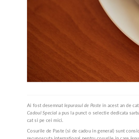
Ai fost desemnat
Iepurasul de Paste
in acest an de cat
Cadoul Special
a pus la punct o selectie dedicata sarba
cat si pe cei mici.
Cosurile de Paste (si de cadou in general) sunt consid
recunoscuta international pentru cosurile in care
Iepu