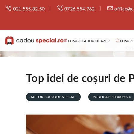
021.555.82.50
0726.554.762
office@c
COȘURI CADOU OCAZII
COȘURI
Coș
Top idei de coșuri de P
AUTOR: CADOUL SPECIAL
PUBLICAT: 30.03.2024