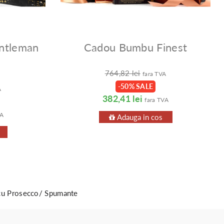
ntleman
Cadou Bumbu Finest
764,82 lei
fara TVA
-50% SALE
A
382,41 lei
fara TVA
VA
Adauga in cos
cu Prosecco/ Spumante