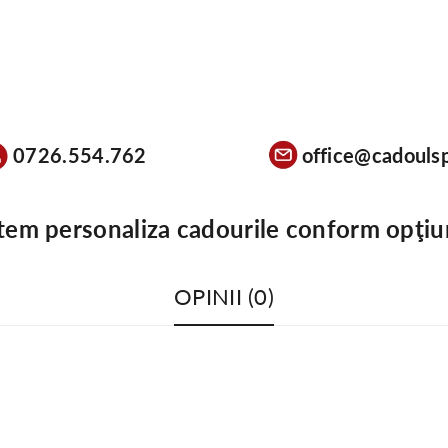
0726.554.762
office@cadoulsp
tem personaliza cadourile conform opţiu
OPINII (0)