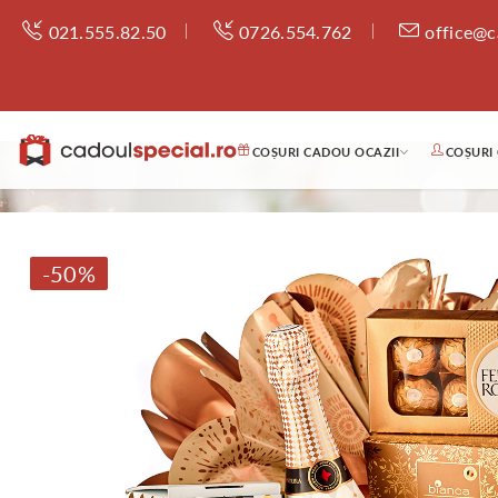
021.555.82.50
0726.554.762
office@c
COȘURI CADOU OCAZII
COȘURI
-50%