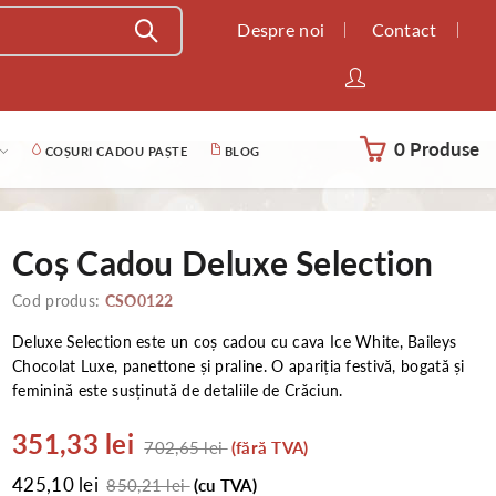
Despre noi
Contact
0 Produse
COȘURI CADOU PAȘTE
BLOG
Coș Cadou Deluxe Selection
Cod produs:
CSO0122
Deluxe Selection este un coș cadou cu cava Ice White, Baileys
Chocolat Luxe, panettone și praline. O apariția festivă, bogată și
feminină este susținută de detaliile de Crăciun.
351,33 lei
702,65 lei
(fără TVA)
425,10 lei
850,21 lei
(cu TVA)