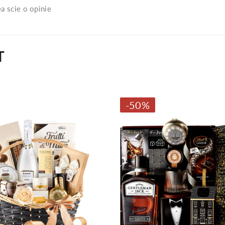
a scie o opinie
T
-50%