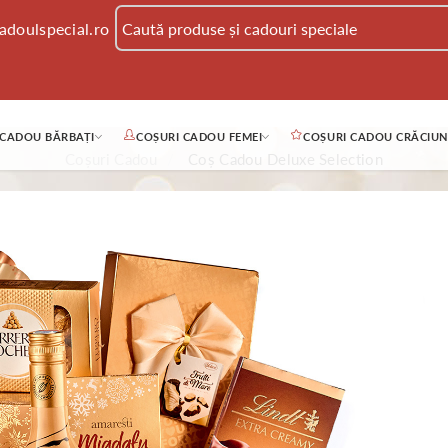
adoulspecial.ro
 CADOU BĂRBAȚI
COȘURI CADOU FEMEI
COȘURI CADOU CRĂCIUN
Coșuri Cadou
Coș Cadou Deluxe Selection