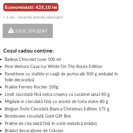
Economisesti: 425,10 lei
+ 1 leu - Garantie ambalaj returnabil
STOC EPUIZAT
Coșul cadou conține:
Baileys Chocolat Luxe 500 ml
Pere Ventura Cava Ice White On The Rocks Edition
Panettone cu stafide și coajă de portocală 500 g ambalat în
folie decorativă
Praline Ferrero Rocher 100g
Lindt ciocolată fină extra creamy cu caramel sărat 80 g
Migdale în ciocolată fină cu aromă de turta dulce 80 g
Belgian Trufe Ciocolată Bianca Christmas Edition 175 g
Bomboane ciocolată Gold Gift Box
Praline de ciocolată fină în cutie metalică brăduț
Brăduț decorațiune de Crăciun