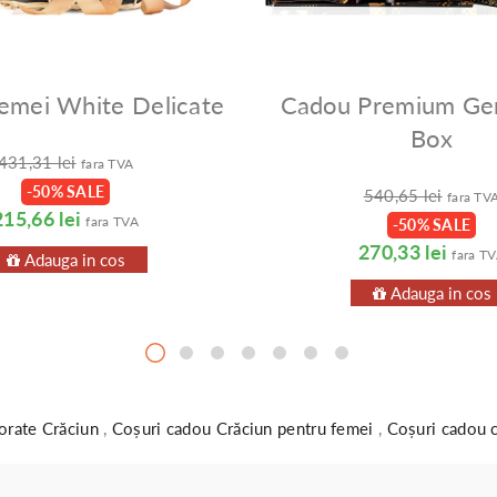
emei White Delicate
Cadou Premium Ge
Box
431,31 lei
fara TVA
-50% SALE
540,65 lei
fara TV
215,66 lei
fara TVA
-50% SALE
270,33 lei
fara T
Adauga in cos
Adauga in cos
orate Crăciun
,
Coșuri cadou Crăciun pentru femei
,
Coșuri cadou 