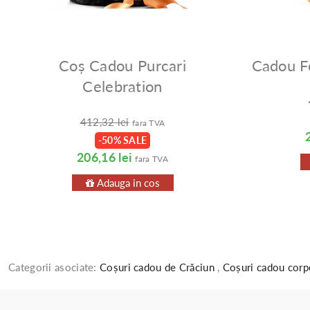
Coș Cadou Purcari
Cadou F
Celebration
412,32 lei
fara TVA
-50% SALE
206,16 lei
fara TVA
Adauga in cos
Categorii asociate:
Coșuri cadou de Crăciun
,
Coșuri cadou corp