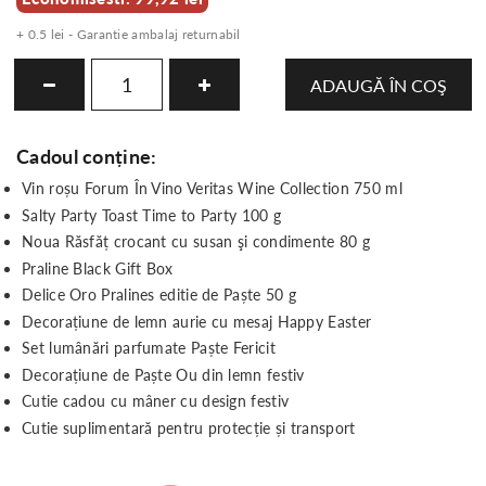
+ 0.5 lei - Garantie ambalaj returnabil
ADAUGĂ ÎN COŞ
Cadoul conține:
Vin roșu Forum În Vino Veritas Wine Collection 750 ml
Salty Party Toast Time to Party 100 g
Noua Răsfăț crocant cu susan şi condimente 80 g
Praline Black Gift Box
Delice Oro Pralines editie de Paște 50 g
Decorațiune de lemn aurie cu mesaj Happy Easter
Set lumânări parfumate Paște Fericit
Decorațiune de Paște Ou din lemn festiv
Cutie cadou cu mâner cu design festiv
Cutie suplimentară pentru protecție și transport