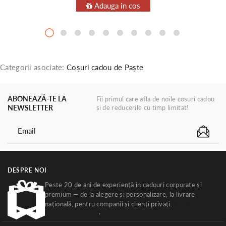
Adauga in cos
Categorii asociate:
Coșuri cadou de Paște
ABONEAZĂ-TE LA
Fii primul care afla de noile cosuri cadou
NEWSLETTER
si de reducerile cu timp limitat!
DESPRE NOI
Peste 20 de ani de experiență în cadouri corporate și
premium — de la alegere și personalizare, la livrare
națională, pentru companii și clienți privați.
Ghiduri
cadouri corporate
·
Despre noi