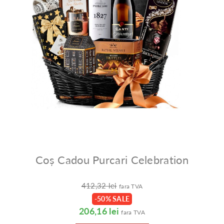
Coș Cadou Purcari Celebration
412,32 lei
fara TVA
-50% SALE
206,16 lei
fara TVA