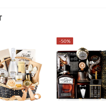
T
-50%