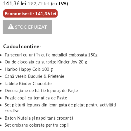
141,36 lei
282,72 lei
(cu TVA)
Economisesti: 141,36 lei
STOC EPUIZAT
Cadoul conține:
Fursecuri cu unt în cutie metalică embosata 150g
Ou de ciocolata cu surprize Kinder Joy 20 g
Haribo Happy Cola 100 g
Cană vesela Bucurie & Prietenie
Tablete Kinder Chocolate
Decorațiune de hârtie Iepuraș de Paște
Puzzle copii cu tematica de Paște
Set pictură Iepuraș din lemn gata de pictat pentru activități
creative.
Baton Nutella și napolitană crocantă
Set creioane colorate pentru copii