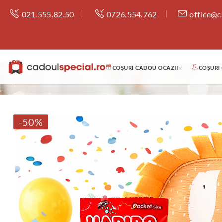
021.555.82.50
0726.554.762
office@c
COȘURI CADOU OCAZII
COȘURI
-50%