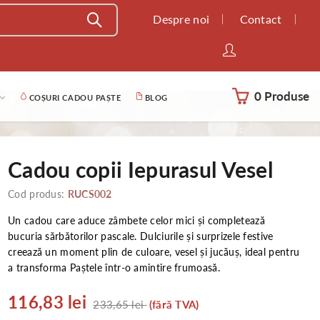
Despre noi
Contact
0 Produse
COȘURI CADOU PAȘTE
BLOG
Cadou copii Iepurasul Vesel
Cod produs:
RUCS002
Un cadou care aduce zâmbete celor mici și completează
bucuria sărbătorilor pascale. Dulciurile și surprizele festive
creează un moment plin de culoare, vesel și jucăuș, ideal pentru
a transforma Paștele într-o amintire frumoasă.
116,83 lei
233,65 lei
(fără TVA)