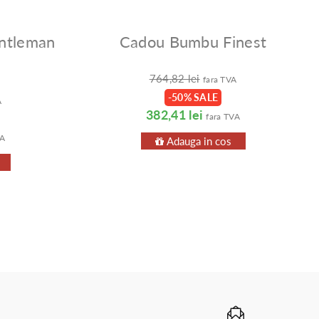
ntleman
Cadou Bumbu Finest
764,82 lei
fara TVA
-50% SALE
A
382,41 lei
fara TVA
VA
Adauga in cos