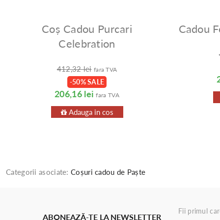
Coș Cadou Purcari
Cadou F
Celebration
412,32 lei
fara TVA
-50% SALE
206,16 lei
fara TVA
Adauga in cos
Categorii asociate:
Coșuri cadou de Paște
Fii primul ca
ABONEAZĂ-TE LA NEWSLETTER