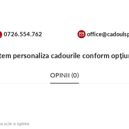
0726.554.762
office@cadoulsp
tem personaliza cadourile conform opţiu
OPINII (0)
a scie o opinie