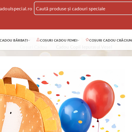
adoulspecial.ro
 CADOU BĂRBAȚI
COȘURI CADOU FEMEI
COȘURI CADOU CRĂCIUN
Coșuri Cadou
Cadou Copii Iepurasul Vesel