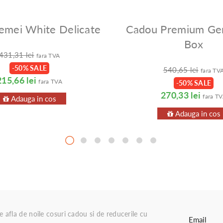
emei White Delicate
Cadou Premium Ge
Box
431,31 lei
fara TVA
-50% SALE
540,65 lei
fara TV
215,66 lei
fara TVA
-50% SALE
270,33 lei
fara T
Adauga in cos
Adauga in cos
re afla de noile cosuri cadou si de reducerile cu