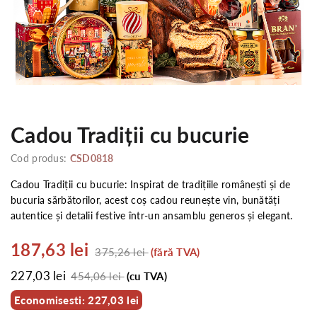
Cadou Tradiții cu bucurie
Cod produs:
CSD0818
Cadou Tradiții cu bucurie: Inspirat de tradițiile românești și de
bucuria sărbătorilor, acest coș cadou reunește vin, bunătăți
autentice și detalii festive într-un ansamblu generos și elegant.
187,63 lei
375,26 lei
(fără TVA)
227,03 lei
454,06 lei
(cu TVA)
Economisesti: 227,03 lei