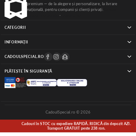
premium — de la alegere și personalizare, la livrare
națională, pentru companii și clienți privați.
Ghiduri
cadouri corporate
·
Despre noi
CATEGORII
INFORMAŢII
CADOULSPECIAL.RO
PLĂTEȘTE ÎN SIGURANȚĂ
CadoulSpecial.ro © 2026
Cadouri în STOC cu expediere RAPIDĂ. RIDICĂ din depozit AZI.
Transport GRATUIT peste 238 ron.