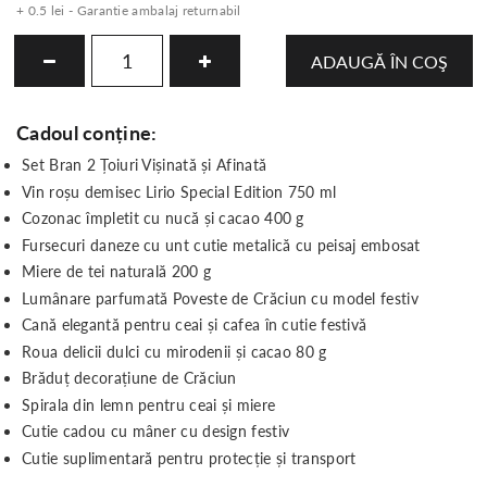
+ 0.5 lei - Garantie ambalaj returnabil
ADAUGĂ ÎN COŞ
Cadoul conține:
Set Bran 2 Țoiuri Vișinată și Afinată
Vin roșu demisec Lirio Special Edition 750 ml
Cozonac împletit cu nucă și cacao 400 g
Fursecuri daneze cu unt cutie metalică cu peisaj embosat
Miere de tei naturală 200 g
Lumânare parfumată Poveste de Crăciun cu model festiv
Cană elegantă pentru ceai și cafea în cutie festivă
Roua delicii dulci cu mirodenii și cacao 80 g
Brăduț decorațiune de Crăciun
Spirala din lemn pentru ceai și miere
Cutie cadou cu mâner cu design festiv
Cutie suplimentară pentru protecție și transport