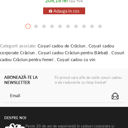
206,16 lei
fara TVA
Adauga in cos
Categorii asociate:
Coșuri cadou de Crăciun
,
Coșuri cadou
corporate Crăciun
,
Coșuri cadou Crăciun pentru Bărbați
,
Coșuri
cadou Crăciun pentru femei
,
Coșuri cadou cu vin
ABONEAZĂ-TE LA
Fii primul care afla de noile cosuri cadou
NEWSLETTER
si de reducerile cu timp limitat!
DESPRE NOI
Peste 20 de ani de experiență în cadouri corporate și