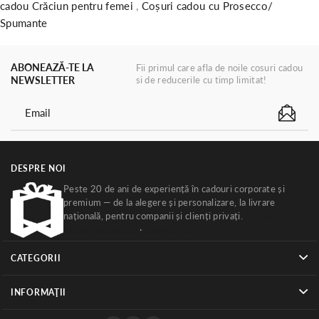
cadou Crăciun pentru femei
,
Coșuri cadou cu Prosecco/
Spumante
ABONEAZĂ-TE LA
Fii primul care afla de noile cosuri cadou
NEWSLETTER
si de reducerile cu timp limitat!
DESPRE NOI
Peste 20 de ani de experiență în cadouri corporate și
premium — de la alegere și personalizare, la livrare
națională, pentru companii și clienți privați.
Ghiduri
cadouri corporate
·
Despre noi
CATEGORII
INFORMAŢII