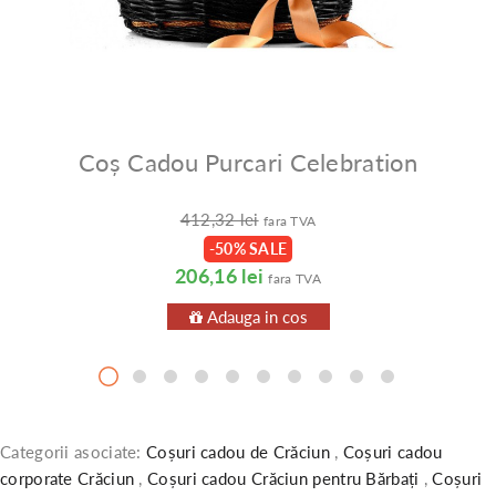
Coș Cadou Purcari Celebration
412,32 lei
fara TVA
-50% SALE
206,16 lei
fara TVA
Adauga in cos
Categorii asociate:
Coșuri cadou de Crăciun
,
Coșuri cadou
corporate Crăciun
,
Coșuri cadou Crăciun pentru Bărbați
,
Coșuri