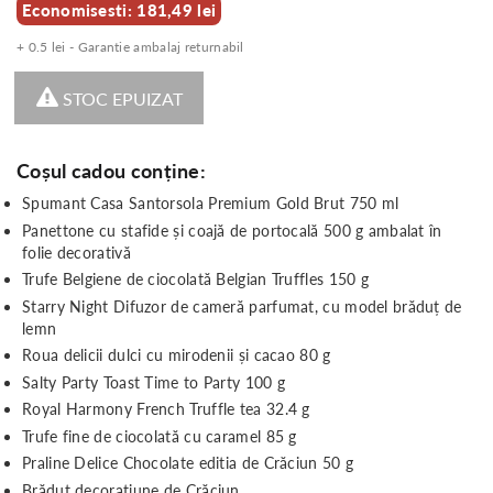
Economisesti: 181,49 lei
+ 0.5 lei - Garantie ambalaj returnabil
STOC EPUIZAT
Coșul cadou conține:
Spumant Casa Santorsola Premium Gold Brut 750 ml
Panettone cu stafide și coajă de portocală 500 g ambalat în
folie decorativă
Trufe Belgiene de ciocolată Belgian Truffles 150 g
Starry Night Difuzor de cameră parfumat, cu model brăduț de
lemn
Roua delicii dulci cu mirodenii și cacao 80 g
Salty Party Toast Time to Party 100 g
Royal Harmony French Truffle tea 32.4 g
Trufe fine de ciocolată cu caramel 85 g
Praline Delice Chocolate editia de Crăciun 50 g
Brăduț decorațiune de Crăciun