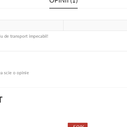
OPINII (1)
ciu de transport impecabil!
a scie o opinie
T