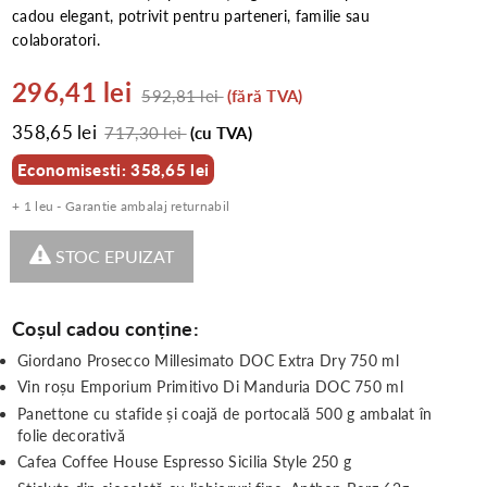
cadou elegant, potrivit pentru parteneri, familie sau
colaboratori.
296,41 lei
592,81 lei
(fără TVA)
358,65 lei
717,30 lei
(cu TVA)
Economisesti: 358,65 lei
+ 1 leu - Garantie ambalaj returnabil
STOC EPUIZAT
Coșul cadou conține:
Giordano Prosecco Millesimato DOC Extra Dry 750 ml
Vin roșu Emporium Primitivo Di Manduria DOC 750 ml
Panettone cu stafide și coajă de portocală 500 g ambalat în
folie decorativă
Cafea Coffee House Espresso Sicilia Style 250 g