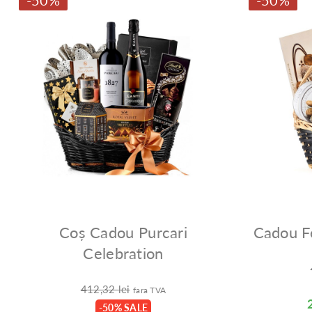
-50%
-50%
Coș Cadou Purcari
Cadou F
Celebration
412,32 lei
fara TVA
-50% SALE