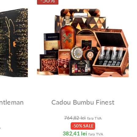
-50%
ntleman
Cadou Bumbu Finest
764,82 lei
fara TVA
-50% SALE
A
382,41 lei
fara TVA