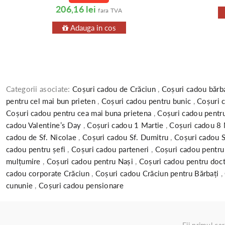
206,16 lei
fara TVA
Adauga in cos
Categorii asociate:
Coșuri cadou de Crăciun
,
Coșuri cadou bărb
pentru cel mai bun prieten
,
Coșuri cadou pentru bunic
,
Coșuri 
Coșuri cadou pentru cea mai buna prietena
,
Coșuri cadou pentr
cadou Valentine’s Day
,
Coșuri cadou 1 Martie
,
Coșuri cadou 8
cadou de Sf. Nicolae
,
Coșuri cadou Sf. Dumitru
,
Coșuri cadou S
cadou pentru șefi
,
Coșuri cadou parteneri
,
Coșuri cadou pentru
mulțumire
,
Coșuri cadou pentru Nași
,
Coșuri cadou pentru doc
cadou corporate Crăciun
,
Coșuri cadou Crăciun pentru Bărbați
,
cununie
,
Coșuri cadou pensionare