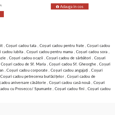
VA
Adauga in cos
bit
,
Coșuri cadou tata
,
Coșuri cadou pentru frate
,
Coșuri cadou
i cadou iubita
,
Coșuri cadou pentru mama
,
Coșuri cadou sora
,
azie
,
Coșuri cadou ocazii
,
Coșuri cadou de sărbători
,
Coșuri
,
Coșuri cadou de Sf. Maria
,
Coșuri cadou Sf. Gheorghe
,
Coșuri
fan
,
Coșuri cadou corporate
,
Coșuri cadou angajați
,
Coșuri
,
Coșuri cadou petrecerea burlăcițelor
,
Coșuri cadou de
cadou aniversare căsătorie
,
Coșuri cadou casă nouă
,
Coșuri
cadou cu Prosecco/ Spumante
,
Coșuri cadou fini
,
Coșuri cadou