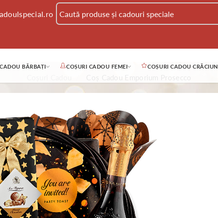
adoulspecial.ro
 CADOU BĂRBAȚI
COȘURI CADOU FEMEI
COȘURI CADOU CRĂCIUN
Coșuri Cadou
Coș Cadou Emporium Prosecco