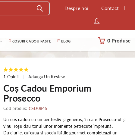
Despre noi
Contact
0 Produse
COȘURI CADOU PAȘTE
BLOG
1 Opinii
Adauga Un Review
Coș Cadou Emporium
Prosecco
Cod produs:
CSD0846
Un coș cadou cu un aer festiv și generos, în care Prosecco-ul și
vinul roșu dau tonul unor momente petrecute împreună.
Dulciurile, cafeaua și specialitățile gourmet completează un