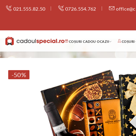
021.555.82.50
0726.554.762
office@c
COȘURI CADOU OCAZII
COȘURI
-50%