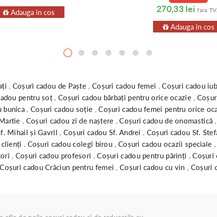
270,33 lei
fara T
Adauga in cos
Adauga in cos
ați
,
Coșuri cadou de Paște
,
Coșuri cadou femei
,
Coșuri cadou iu
cadou pentru soț
,
Coșuri cadou bărbați pentru orice ocazie
,
Coșur
u bunica
,
Coșuri cadou soție
,
Coșuri cadou femei pentru orice oc
 Martie
,
Coșuri cadou zi de naștere
,
Coșuri cadou de onomastică
f. Mihail și Gavril
,
Coșuri cadou Sf. Andrei
,
Coșuri cadou Sf. Ste
 clienți
,
Coșuri cadou colegi birou
,
Coșuri cadou ocazii speciale
tori
,
Coșuri cadou profesori
,
Coșuri cadou pentru părinți
,
Coșuri 
Coșuri cadou Crăciun pentru femei
,
Coșuri cadou cu vin
,
Coșuri 