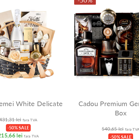
-50%
emei White Delicate
Cadou Premium Ge
Box
431,31 lei
fara TVA
-50% SALE
540,65 lei
fara TV
215,66 lei
fara TVA
-50% SALE