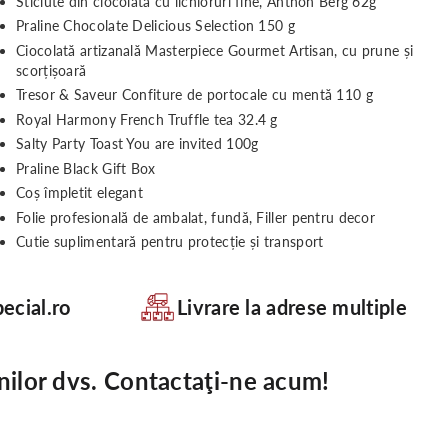
Sticlute din ciocolată cu lichioruri fine, Anthon Berg 62g
Praline Chocolate Delicious Selection 150 g
Ciocolată artizanală Masterpiece Gourmet Artisan, cu prune și
scorțișoară
Tresor & Saveur Confiture de portocale cu mentă 110 g
Royal Harmony French Truffle tea 32.4 g
Salty Party Toast You are invited 100g
Praline Black Gift Box
Coș împletit elegant
Folie profesională de ambalat, fundă, Filler pentru decor
Cutie suplimentară pentru protecție și transport
ecial.ro
Livrare la adrese multiple
nilor dvs. Contactaţi-ne acum!