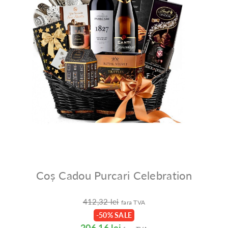
Coș Cadou Purcari Celebration
412,32 lei
fara TVA
-50% SALE
206,16 lei