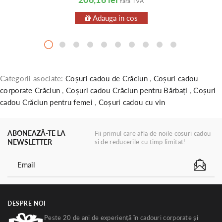
fara TVA
Adauga in cos
Categorii asociate:
Coșuri cadou de Crăciun
,
Coșuri cadou
corporate Crăciun
,
Coșuri cadou Crăciun pentru Bărbați
,
Coșuri
cadou Crăciun pentru femei
,
Coșuri cadou cu vin
ABONEAZĂ-TE LA
Fii primul care afla de noile cosuri cadou
NEWSLETTER
si de reducerile cu timp limitat!
DESPRE NOI
Peste 20 de ani de experiență în cadouri corporate și