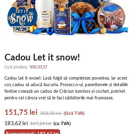
Cadou Let it snow!
Cod produs:
VAL0137
Cadou Let it snow!: Lasă fulgii să completeze povestea, iar acest
coș cadou să aducă bucuria. Prosecco-ul, panettonele și detaliile
festive creează un cadou de Crăciun luminos și cochet, potrivit
pentru cei cărora vrei să le faci sărbătorile mai frumoase.
151,75 lei
303,50 lei
(fără TVA)
183,62 lei
367,24 lei
(cu TVA)
Economisesti: 183,62 lei