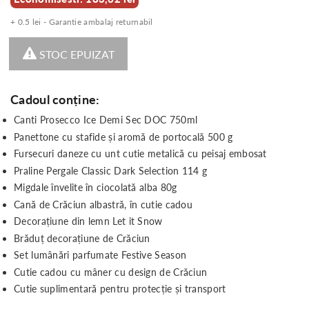
+ 0.5 lei - Garantie ambalaj returnabil
STOC EPUIZAT
Cadoul conține:
Canti Prosecco Ice Demi Sec DOC 750ml
Panettone cu stafide și aromă de portocală 500 g
Fursecuri daneze cu unt cutie metalică cu peisaj embosat
Praline Pergale Classic Dark Selection 114 g
Migdale învelite în ciocolată alba 80g
Cană de Crăciun albastră, în cutie cadou
Decorațiune din lemn Let it Snow
Brăduț decorațiune de Crăciun
Set lumânări parfumate Festive Season
Cutie cadou cu mâner cu design de Crăciun
Cutie suplimentară pentru protecție și transport