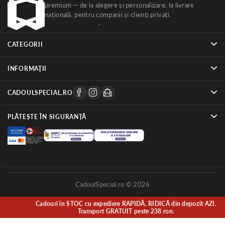
premium — de la alegere și personalizare, la livrare
națională, pentru companii și clienți privați.
Ghiduri
cadouri corporate
·
Despre noi
CATEGORII
INFORMAŢII
CADOULSPECIAL.RO
PLĂTEȘTE ÎN SIGURANȚĂ
CadoulSpecial.ro © 2026
Cadouri în STOC cu expediere RAPIDĂ. RIDICĂ din depozit AZI.
Transport GRATUIT peste 238 ron.