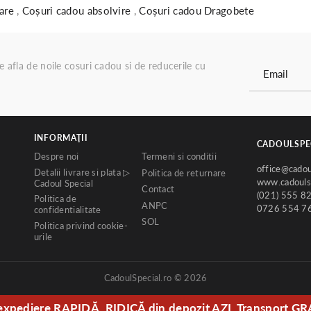
nare
,
Coșuri cadou absolvire
,
Coșuri cadou Dragobete
re afla de noile cosuri cadou si de reducerile cu
INFORMAŢII
CADOULSPE
Despre noi
Termeni si conditii
office@cadou
Detalii livrare si plata ▷
Politica de returnare
www.cadoulsp
Cadoul Special
Contact
(021) 555 8
Politica de
ANPC
0726 554 7
confidentialitate
SOL
Politica privind cookie-
urile
CadoulSpecial.ro © 2026
expediere RAPIDĂ. RIDICĂ din depozit AZI. Transport GR