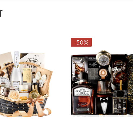
T
-50%