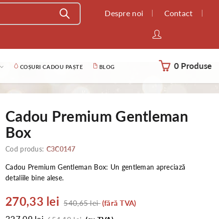
Despre noi
Contact
0 Produse
COȘURI CADOU PAȘTE
BLOG
Cadou Premium Gentleman
Box
Cod produs:
C3C0147
Cadou Premium Gentleman Box: Un gentleman apreciază
detaliile bine alese.
270,33 lei
540,65 lei
(fără TVA)