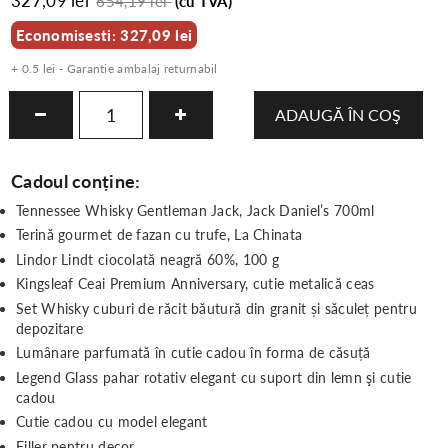
327,09 lei
654,19 lei
(cu TVA)
Economisesti: 327,09 lei
+ 0.5 lei - Garantie ambalaj returnabil
ADAUGĂ ÎN COŞ
Cadoul conține:
Tennessee Whisky Gentleman Jack, Jack Daniel’s 700ml
Terină gourmet de fazan cu trufe, La Chinata
Lindor Lindt ciocolată neagră 60%, 100 g
Kingsleaf Ceai Premium Anniversary, cutie metalică ceas
Set Whisky cuburi de răcit băutură din granit și săculeț pentru
depozitare
Lumânare parfumată în cutie cadou în forma de căsuță
Legend Glass pahar rotativ elegant cu suport din lemn şi cutie
cadou
Cutie cadou cu model elegant
Filler pentru decor