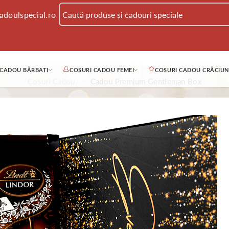
adoulspecial.ro
 CADOU BĂRBAȚI
COȘURI CADOU FEMEI
COȘURI CADOU CRĂCIUN
Coșuri Cadou
Cadou Premium Gentleman Box