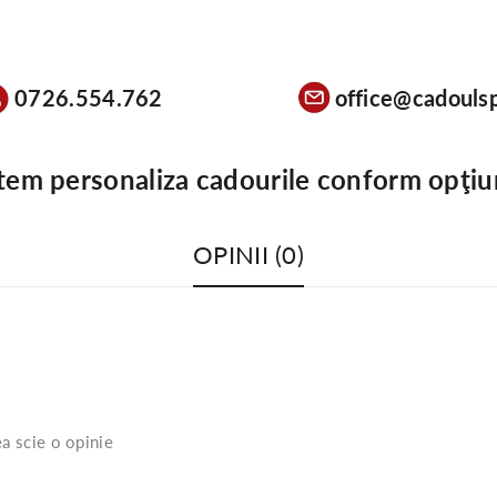
0726.554.762
office@cadoulsp
tem personaliza cadourile conform opţiu
OPINII (0)
a scie o opinie