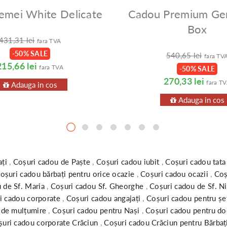
emei White Delicate
Cadou Premium Ge
Box
431,31 lei
fara TVA
-50% SALE
540,65 lei
fara TV
215,66 lei
fara TVA
-50% SALE
270,33 lei
fara T
Adauga in cos
Adauga in cos
ați
,
Coșuri cadou de Paște
,
Coșuri cadou iubit
,
Coșuri cadou tat
oșuri cadou bărbați pentru orice ocazie
,
Coșuri cadou ocazii
,
Coș
 de Sf. Maria
,
Coșuri cadou Sf. Gheorghe
,
Coșuri cadou de Sf. N
i cadou corporate
,
Coșuri cadou angajați
,
Coșuri cadou pentru șe
 de mulțumire
,
Coșuri cadou pentru Nași
,
Coșuri cadou pentru do
șuri cadou corporate Crăciun
,
Coșuri cadou Crăciun pentru Bărbaț