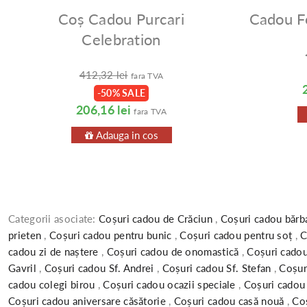
Coș Cadou Purcari
Cadou F
Celebration
412,32 lei
fara TVA
-50% SALE
206,16 lei
fara TVA
Adauga in cos
Categorii asociate:
Coșuri cadou de Crăciun
,
Coșuri cadou bărb
prieten
,
Coșuri cadou pentru bunic
,
Coșuri cadou pentru soț
,
C
cadou zi de naștere
,
Coșuri cadou de onomastică
,
Coșuri cadou
Gavril
,
Coșuri cadou Sf. Andrei
,
Coșuri cadou Sf. Stefan
,
Coșur
cadou colegi birou
,
Coșuri cadou ocazii speciale
,
Coșuri cadou
Coșuri cadou aniversare căsătorie
,
Coșuri cadou casă nouă
,
Co