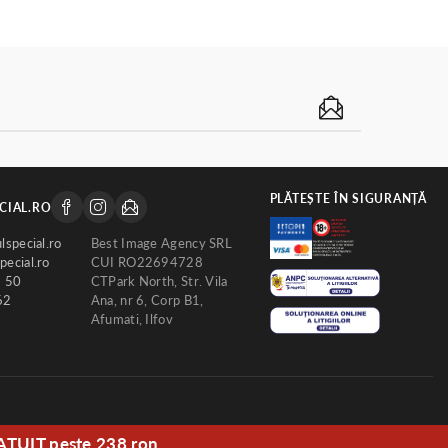
PLĂTEȘTE ÎN SIGURANȚĂ
CIAL.RO
lspecial.ro
Best Image Agency SRL
ecial.ro
CUI RO22694728
2 50
CTPark North, Str. Vila
62
Ana, nr 6, Corp B1,
Afumati, Ilfov
ATUIT peste 238 ron.