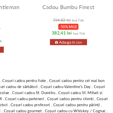
ntleman
Cadou Bumbu Finest
764,82 lei
fara TVA
-50% SALE
A
382,41 lei
fara TVA
VA
Adauga in cos
a
,
Coșuri cadou pentru frate
,
Coșuri cadou pentru cel mai bun
uri cadou de sărbători
,
Coșuri cadou Valentine’s Day
,
Coșuri
icolae
,
Coșuri cadou Sf. Dumitru
,
Coșuri cadou Sf. Mihail și
fi
,
Coșuri cadou parteneri
,
Coșuri cadou pentru clienți
,
Coșuri
ctori
,
Coșuri cadou profesori
,
Coșuri cadou pentru părinți
,
i
,
Coșuri cadou gourmet
,
Coșuri cadou cu Whiskey / Cognac
,