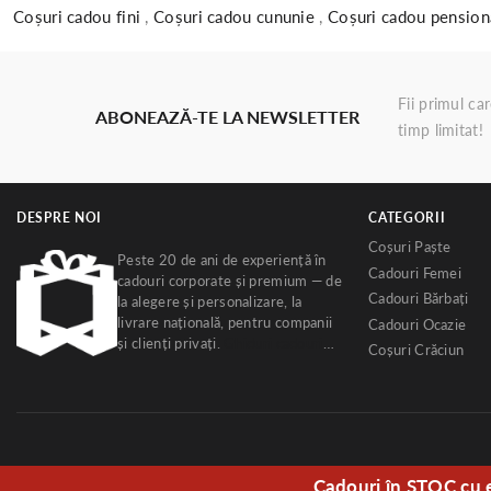
Coșuri cadou fini
,
Coșuri cadou cununie
,
Coșuri cadou pensio
Fii primul ca
ABONEAZĂ-TE LA NEWSLETTER
timp limitat!
DESPRE NOI
CATEGORII
Coșuri Paște
Peste 20 de ani de experiență în
Cadouri Femei
cadouri corporate și premium — de
Cadouri Bărbați
la alegere și personalizare, la
livrare națională, pentru companii
Cadouri Ocazie
și clienți privați.
Ghiduri cadouri
Coșuri Crăciun
corporate
·
Despre noi
Cadouri în STOC cu 