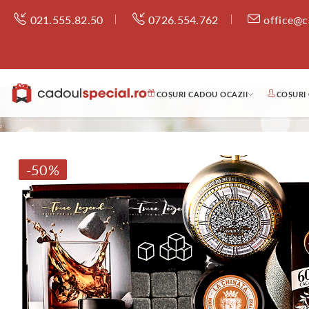
021.555.82.50
0726.554.762
office@c
COȘURI CADOU OCAZII
COȘURI
-50%