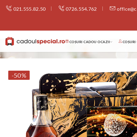
021.555.82.50
0726.554.762
office@c
COȘURI CADOU OCAZII
COȘURI
-50%