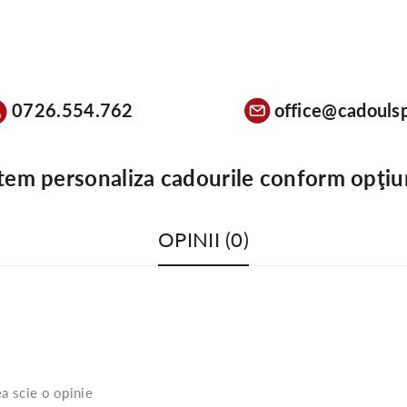
0726.554.762
office@cadoulsp
tem personaliza cadourile conform opţiu
OPINII (0)
a scie o opinie