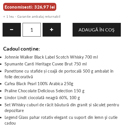
Economisesti: 326,97 lei
+ 1 leu - Garantie ambalaj returnabil
ADAUGĂ ÎN COŞ
Cadoul conține:
Johnnie Walker Black Label Scotch Whisky 700 ml
Spumante Canti Heritage Cuvee Brut 750 ml
Panettone cu stafide și coajă de portocală 500 g ambalat în
folie decorativă
Cafea Black Pearl 100% Arabica 250g
Praline Chocolate Delicious Selection 150 g
Lindor Lindt ciocolată neagră 60%, 100 g
Set Whisky cuburi de răcit băutură din granit și săculeț pentru
depozitare
Legend Glass pahar rotativ elegant cu suport din lemn şi cutie
cadou