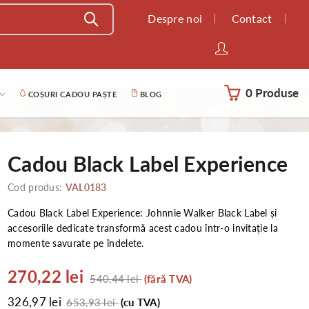
Despre noi
Contact
0 Produse
COȘURI CADOU PAȘTE
BLOG
Cadou Black Label Experience
Cod produs:
VAL0183
Cadou Black Label Experience: Johnnie Walker Black Label și
accesoriile dedicate transformă acest cadou într-o invitație la
momente savurate pe îndelete.
270,22 lei
540,44 lei
(fără TVA)
326,97 lei
653,93 lei
(cu TVA)