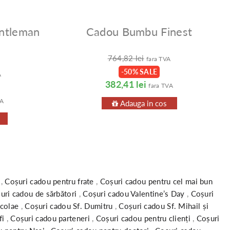
ntleman
Cadou Bumbu Finest
764,82 lei
fara TVA
-50% SALE
A
382,41 lei
fara TVA
VA
Adauga in cos
a
,
Coșuri cadou pentru frate
,
Coșuri cadou pentru cel mai bun
uri cadou de sărbători
,
Coșuri cadou Valentine’s Day
,
Coșuri
icolae
,
Coșuri cadou Sf. Dumitru
,
Coșuri cadou Sf. Mihail și
fi
,
Coșuri cadou parteneri
,
Coșuri cadou pentru clienți
,
Coșuri