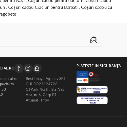
u pentru Nași
,
Coșuri cadou pentru doctori
,
Coșuri cadou
iun
,
Coșuri cadou Crăciun pentru Bărbați
,
Coșuri cadou cu
ragobete
PLĂTEȘTE ÎN SIGURANȚĂ
CIAL.RO
lspecial.ro
Best Image Agency SRL
ecial.ro
CUI RO22694728
2 50
CTPark North, Str. Vila
62
Ana, nr 6, Corp B1,
Afumati, Ilfov