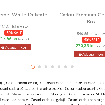
emei White Delicate
Cadou Premium Ge
Box
431,31 lei
fara TVA
-50% SALE
540,65 lei
fara TV
215,66 lei
fara TVA
-50% SALE
270,33 lei
fara T
Adauga in cos
Adauga in cos
ați
,
Coșuri cadou de Paște
,
Coșuri cadou iubit
,
Coșuri cadou tat
oșuri cadou bărbați pentru orice ocazie
,
Coșuri cadou ocazii
,
Coș
 de Sf. Maria
,
Coșuri cadou Sf. Gheorghe
,
Coșuri cadou de Sf. N
i cadou corporate
,
Coșuri cadou angajați
,
Coșuri cadou pentru șe