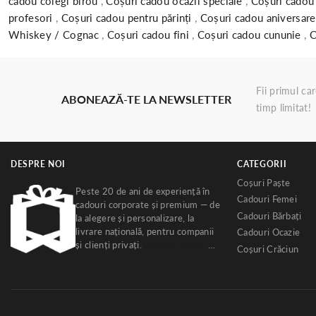
cadou colegi birou
,
Coșuri cadou ocazii speciale
,
Coșuri cadou 
profesori
,
Coșuri cadou pentru părinți
,
Coșuri cadou aniversare
Whiskey / Cognac
,
Coșuri cadou fini
,
Coșuri cadou cununie
,
C
Fii primul ca
ABONEAZĂ-TE LA NEWSLETTER
timp limitat!
DESPRE NOI
CATEGORII
Coșuri Paște
Peste 20 de ani de experiență în
Cadouri Femei
cadouri corporate și premium — de
Cadouri Bărbați
la alegere și personalizare, la
livrare națională, pentru companii
Cadouri Ocazie
și clienți privați.
Ghiduri cadouri
Coșuri Crăciun
corporate
·
Despre noi