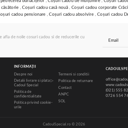
petrecerea burlăcițelor
,
Coșuri cadou de mulțumire
,
Coșuri cado
 căsătorie
,
Coșuri cadou casă nouă
,
Coșuri cadou corporate Crăc
oșuri cadou pensionare
,
Coșuri cadou absolvire
,
Coșuri cadou D
re afla de noile cosuri cadou si de reducerile cu
INFORMAŢII
CADOULSPE
Despre noi
Termeni si conditii
office@cadou
Detalii livrare si plata ▷
Politica de returnare
www.cadoulsp
Cadoul Special
Contact
(021) 555 8
Politica de
ANPC
0726 554 7
confidentialitate
SOL
Politica privind cookie-
urile
CadoulSpecial.ro © 2026