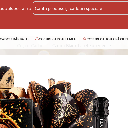
adoulspecial.ro
 CADOU BĂRBAȚI
COȘURI CADOU FEMEI
COȘURI CADOU CRĂCIUN
Coșuri Cadou
Cadou Black Label Experience