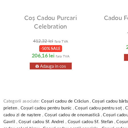
Coș Cadou Purcari
Cadou F
Celebration
412,32 lei
fara TVA
-50% SALE
206,16 lei
fara TVA
Adauga in cos
Categorii asociate:
Coșuri cadou de Crăciun
,
Coșuri cadou bărb
prieten
,
Coșuri cadou pentru bunic
,
Coșuri cadou pentru soț
,
C
cadou zi de naștere
,
Coșuri cadou de onomastică
,
Coșuri cadou
Gavril
,
Coșuri cadou Sf. Andrei
,
Coșuri cadou Sf. Stefan
,
Coșur