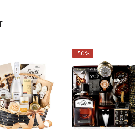
T
-50%