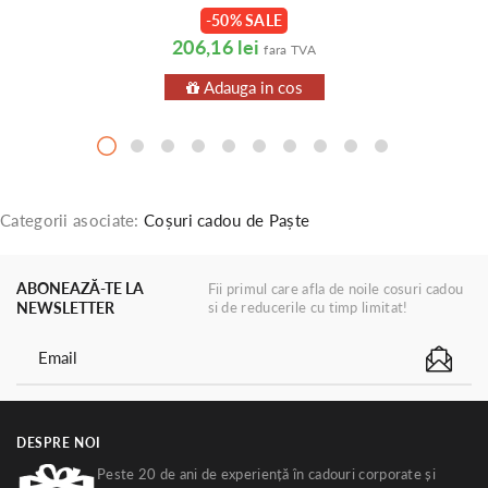
-50% SALE
206,16 lei
fara TVA
Adauga in cos
Categorii asociate:
Coșuri cadou de Paște
ABONEAZĂ-TE LA
Fii primul care afla de noile cosuri cadou
NEWSLETTER
si de reducerile cu timp limitat!
DESPRE NOI
Peste 20 de ani de experiență în cadouri corporate și