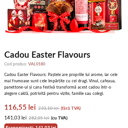
Cadou Easter Flavours
Cod produs:
VAL0180
Cadou Easter Flavours: Paștele are propriile lui arome, iar cele
mai frumoase sunt cele împărțite cu cei dragi. Vinul, cafeaua,
panettone-ul și cana festivă transformă acest cadou într-o
alegere caldă, potrivită pentru vizite, familie sau colegi.
116,55 lei
233,10 lei
(fără TVA)
141,03 lei
282,05 lei
(cu TVA)
Economisesti: 141,03 lei