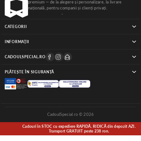
premium — de la alegere și personalizare, la livrare
națională, pentru companii și clienți privați.
Ghiduri
cadouri corporate
·
Despre noi
CATEGORII
INFORMAŢII
CADOULSPECIAL.RO
PLĂTEȘTE ÎN SIGURANȚĂ
CadoulSpecial.ro © 2026
Cadouri în STOC cu expediere RAPIDĂ. RIDICĂ din depozit AZI.
Transport GRATUIT peste 238 ron.