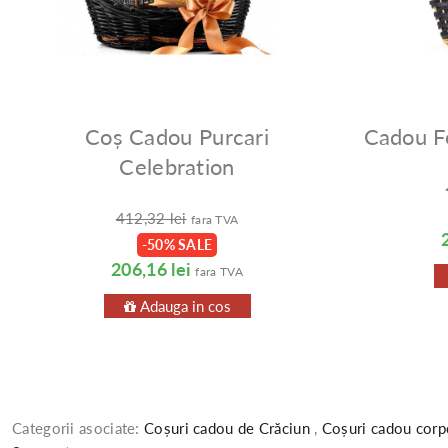
Coș Cadou Purcari
Cadou F
Celebration
412,32 lei
fara TVA
-50% SALE
206,16 lei
fara TVA
Adauga in cos
Categorii asociate:
Coșuri cadou de Crăciun
,
Coșuri cadou corp