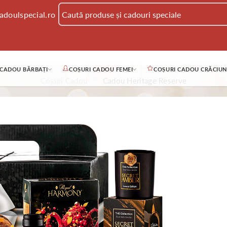
adoulspecial.ro
 CADOU BĂRBAȚI
COȘURI CADOU FEMEI
COȘURI CADOU CRĂCIUN
Coșuri Cadou
Cadou Heritage Reserve