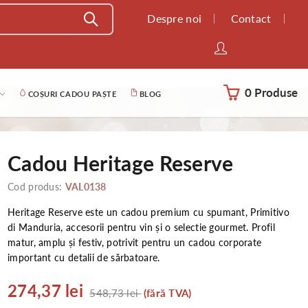
Despre noi
Contact
0 Produse
COȘURI CADOU PAȘTE
BLOG
Cadou Heritage Reserve
Cod produs:
VAL0138
Heritage Reserve este un cadou premium cu spumant, Primitivo
di Manduria, accesorii pentru vin și o selectie gourmet. Profil
matur, amplu și festiv, potrivit pentru un cadou corporate
important cu detalii de sărbatoare.
274,37 lei
548,73 lei
(fără TVA)