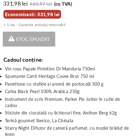
331,98 lei
663,97 lei
(cu TVA)
Economisesti: 331,98 lei
+ 1 leu - Garantie ambalaj returnabil
STOC EPUIZAT
Cadoul conține:
Vin roșu Papale Primitivo Di Manduria 750ml
Spumante Canti Heritage Cuvee Brut 750 ml
Panettone cu stafide și aromă de portocală 500 g
Cafea Black Pearl 100% Arabica 250g
Instrument de scris Premium, Parker Pix Jotter în cutie de
cadou
Sticlute din ciocolată cu lichioruri fine, Anthon Berg 62g
Terină gourmet Iberico, La Chinata
Starry Night Difuzor de cameră parfumat, cu model brăduț de
lemn