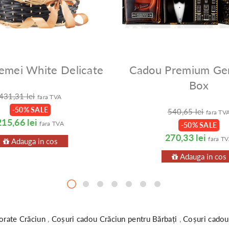
emei White Delicate
Cadou Premium Ge
Box
431,31 lei
fara TVA
-50% SALE
540,65 lei
fara TV
215,66 lei
fara TVA
-50% SALE
270,33 lei
fara T
Adauga in cos
Adauga in cos
orate Crăciun
,
Coșuri cadou Crăciun pentru Bărbați
,
Coșuri cado