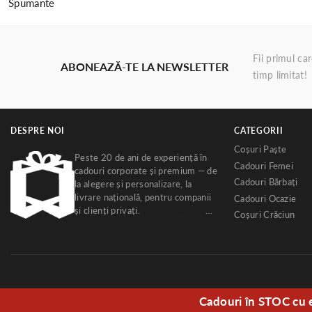
Spumante
Fii primul ca
ABONEAZĂ-TE LA NEWSLETTER
timp limitat!
DESPRE NOI
CATEGORII
Coșuri Paște
Peste 20 de ani de experiență în
Cadouri Femei
cadouri corporate și premium — de
Cadouri Bărbați
la alegere și personalizare, la
livrare națională, pentru companii
Cadouri Ocazie
și clienți privați.
Ghiduri cadouri
Coșuri Crăciun
corporate
·
Despre noi
Cadouri în STOC cu 