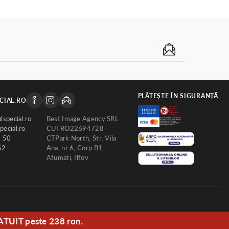
PLĂTEȘTE ÎN SIGURANȚĂ
CIAL.RO
lspecial.ro
Best Image Agency SRL
ecial.ro
CUI RO22694728
2 50
CTPark North, Str. Vila
62
Ana, nr 6, Corp B1,
Afumati, Ilfov
ATUIT peste 238 ron.