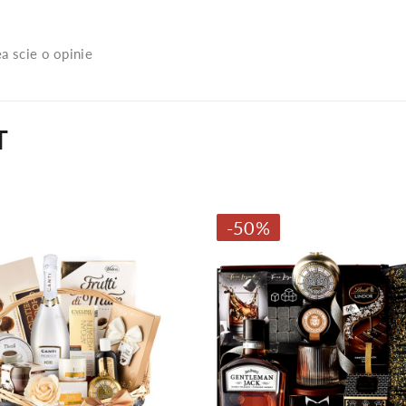
a scie o opinie
T
-50%