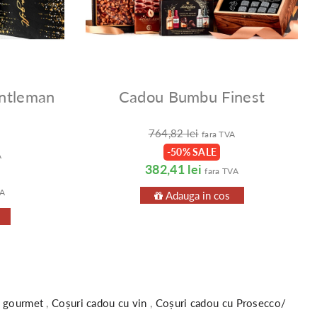
ntleman
Cadou Bumbu Finest
764,82 lei
fara TVA
-50% SALE
A
382,41 lei
fara TVA
VA
Adauga in cos
u gourmet
,
Coșuri cadou cu vin
,
Coșuri cadou cu Prosecco/