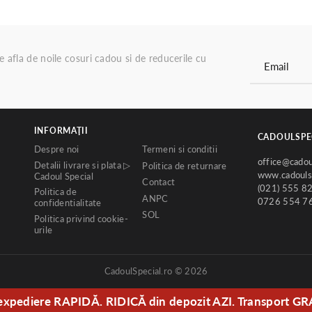
re afla de noile cosuri cadou si de reducerile cu
INFORMAŢII
CADOULSPE
Despre noi
Termeni si conditii
office@cadou
Detalii livrare si plata ▷
Politica de returnare
www.cadoulsp
Cadoul Special
Contact
(021) 555 8
Politica de
ANPC
0726 554 7
confidentialitate
SOL
Politica privind cookie-
urile
CadoulSpecial.ro © 2026
expediere RAPIDĂ. RIDICĂ din depozit AZI. Transport GR