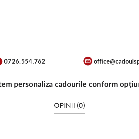
0726.554.762
office@cadoulsp
tem personaliza cadourile conform opţiu
OPINII (0)