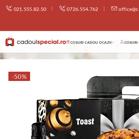
021.555.82.50
0726.554.762
office@c
COȘURI CADOU OCAZII
COȘURI
-50%