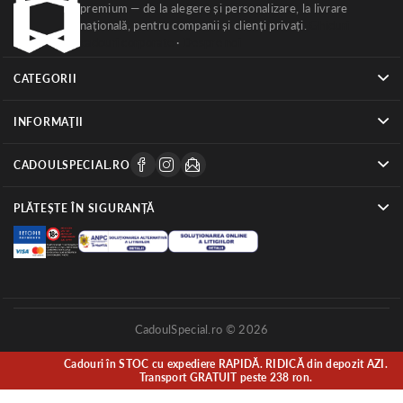
premium — de la alegere și personalizare, la livrare
națională, pentru companii și clienți privați.
Ghiduri
cadouri corporate
·
Despre noi
CATEGORII
INFORMAŢII
CADOULSPECIAL.RO
PLĂTEȘTE ÎN SIGURANȚĂ
CadoulSpecial.ro © 2026
Cadouri în STOC cu expediere RAPIDĂ. RIDICĂ din depozit AZI.
Transport GRATUIT peste 238 ron.