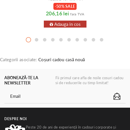
-50% SALE
206,16 lei
fara TVA
Adauga in cos
Categorii asociate:
Coșuri cadou casă nouă
ABONEAZĂ-TE LA
Fii primul care afla de noile cosuri cadou
NEWSLETTER
si de reducerile cu timp limitat!
DESPRE NOI
Peste 20 de ani de experiență în cadouri corporate și