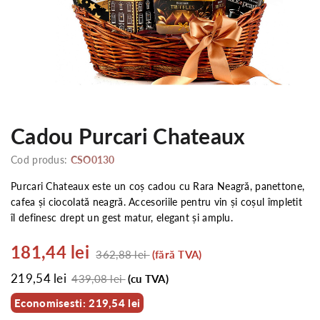
Cadou Purcari Chateaux
Cod produs:
CSO0130
Purcari Chateaux este un coș cadou cu Rara Neagră, panettone,
cafea și ciocolată neagră. Accesoriile pentru vin și coșul împletit
îl definesc drept un gest matur, elegant și amplu.
181,44 lei
362,88 lei
(fără TVA)
219,54 lei
439,08 lei
(cu TVA)
Economisesti: 219,54 lei