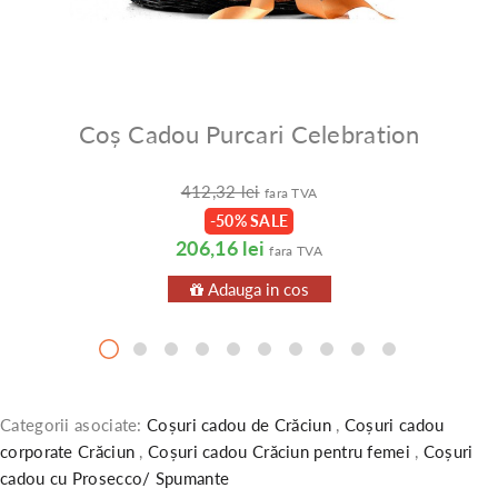
Coș Cadou Purcari Celebration
412,32 lei
fara TVA
-50% SALE
206,16 lei
fara TVA
Adauga in cos
Categorii asociate:
Coșuri cadou de Crăciun
,
Coșuri cadou
corporate Crăciun
,
Coșuri cadou Crăciun pentru femei
,
Coșuri
cadou cu Prosecco/ Spumante