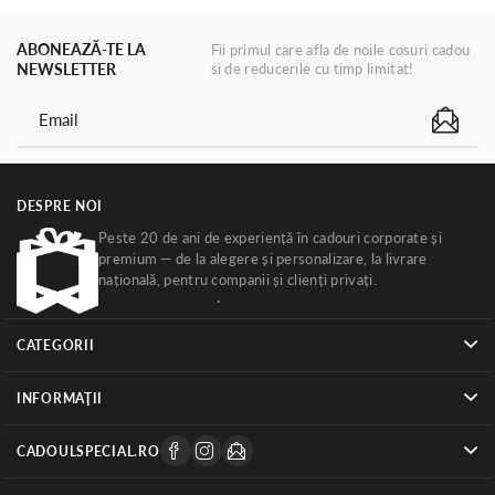
ABONEAZĂ-TE LA
Fii primul care afla de noile cosuri cadou
NEWSLETTER
si de reducerile cu timp limitat!
DESPRE NOI
Peste 20 de ani de experiență în cadouri corporate și
premium — de la alegere și personalizare, la livrare
națională, pentru companii și clienți privați.
Ghiduri
cadouri corporate
·
Despre noi
CATEGORII
INFORMAŢII
CADOULSPECIAL.RO