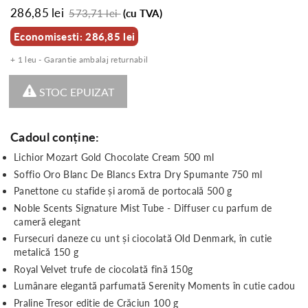
286,85 lei
573,71 lei
(cu TVA)
Economisesti: 286,85 lei
+ 1 leu - Garantie ambalaj returnabil
STOC EPUIZAT
Cadoul conține:
Lichior Mozart Gold Chocolate Cream 500 ml
Soffio Oro Blanc De Blancs Extra Dry Spumante 750 ml
Panettone cu stafide și aromă de portocală 500 g
Noble Scents Signature Mist Tube - Diffuser cu parfum de
cameră elegant
Fursecuri daneze cu unt și ciocolată Old Denmark, în cutie
metalică 150 g
Royal Velvet trufe de ciocolată fină 150g
Lumânare elegantă parfumată Serenity Moments în cutie cadou
Praline Tresor editie de Crăciun 100 g