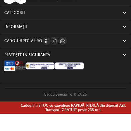
cadouri corporate
·
Despre noi
CATEGORII
INFORMAŢII
CADOULSPECIAL.RO
PLĂTEȘTE ÎN SIGURANȚĂ
CadoulSpecial.ro © 2026
Cadouri în STOC cu expediere RAPIDĂ. RIDICĂ din depozit AZI.
Transport GRATUIT peste 238 ron.