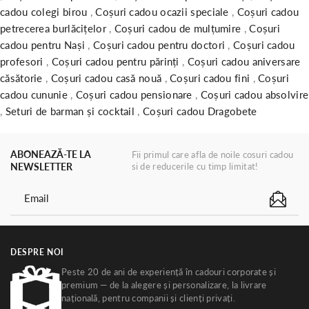
cadou colegi birou
,
Coșuri cadou ocazii speciale
,
Coșuri cadou
petrecerea burlăcițelor
,
Coșuri cadou de mulțumire
,
Coșuri
cadou pentru Nași
,
Coșuri cadou pentru doctori
,
Coșuri cadou
profesori
,
Coșuri cadou pentru părinți
,
Coșuri cadou aniversare
căsătorie
,
Coșuri cadou casă nouă
,
Coșuri cadou fini
,
Coșuri
cadou cununie
,
Coșuri cadou pensionare
,
Coșuri cadou absolvire
,
Seturi de barman și cocktail
,
Coșuri cadou Dragobete
ABONEAZĂ-TE LA
Fii primul care afla de noile cosuri cadou
NEWSLETTER
si de reducerile cu timp limitat!
DESPRE NOI
Peste 20 de ani de experiență în cadouri corporate și
premium — de la alegere și personalizare, la livrare
națională, pentru companii și clienți privați.
Ghiduri