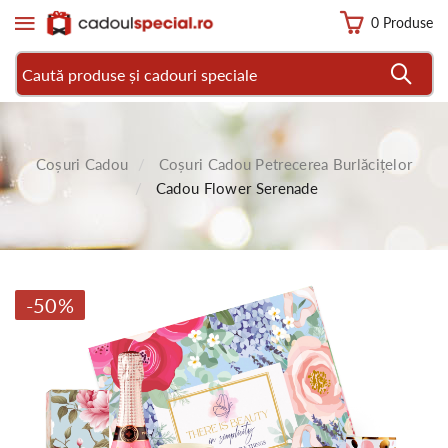
0 Produse
Coșuri Cadou
Coșuri Cadou Petrecerea Burlăcițelor
Cadou Flower Serenade
-50%