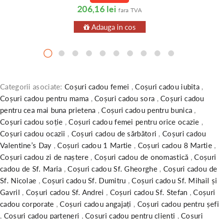
206,16 lei
fara TVA
Adauga in cos
Categorii asociate:
Coșuri cadou femei
,
Coșuri cadou iubita
,
Coșuri cadou pentru mama
,
Coșuri cadou sora
,
Coșuri cadou
pentru cea mai buna prietena
,
Coșuri cadou pentru bunica
,
Coșuri cadou soție
,
Coșuri cadou femei pentru orice ocazie
,
Coșuri cadou ocazii
,
Coșuri cadou de sărbători
,
Coșuri cadou
Valentine’s Day
,
Coșuri cadou 1 Martie
,
Coșuri cadou 8 Martie
,
Coșuri cadou zi de naștere
,
Coșuri cadou de onomastică
,
Coșuri
cadou de Sf. Maria
,
Coșuri cadou Sf. Gheorghe
,
Coșuri cadou de
Sf. Nicolae
,
Coșuri cadou Sf. Dumitru
,
Coșuri cadou Sf. Mihail și
Gavril
,
Coșuri cadou Sf. Andrei
,
Coșuri cadou Sf. Stefan
,
Coșuri
cadou corporate
,
Coșuri cadou angajați
,
Coșuri cadou pentru șefi
,
Coșuri cadou parteneri
,
Coșuri cadou pentru clienți
,
Coșuri