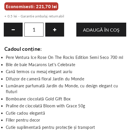
Economisesti: 221,70 lei
+ 0.5 lei - Garantie ambalaj returnabil
ADAUGĂ ÎN COŞ
Cadoul conține:
Pere Ventura Ice Rose On The Rocks Edition Semi Seco 700 ml
Bile de baie Macarons Let's Celebrate
Cană termos cu mesaj elegant auriu
Difuzor de cameră floral Jardin du Monde
Lumânare parfumată Jardin du Monde, cu design elegant cu
fluturi
Bomboane ciocolată Gold Gift Box
Praline de ciocolată Bloom with Grace 50g
Cutie cadou elegantă
Filler pentru decor
Cutie suplimentară pentru protecție și transport