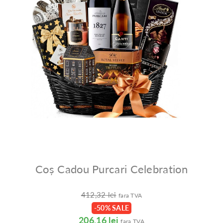
Coș Cadou Purcari Celebration
412,32 lei
fara TVA
-50% SALE
206,16 lei
fara TVA