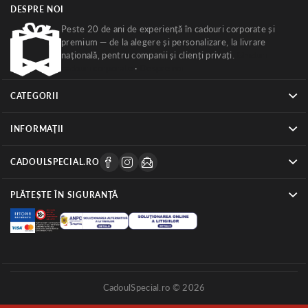
DESPRE NOI
Peste 20 de ani de experiență în cadouri corporate și
premium — de la alegere și personalizare, la livrare
națională, pentru companii și clienți privați.
Ghiduri
cadouri corporate
·
Despre noi
CATEGORII
INFORMAŢII
CADOULSPECIAL.RO
PLĂTEȘTE ÎN SIGURANȚĂ
CadoulSpecial.ro © 2026