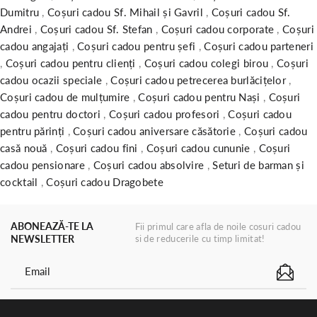
Dumitru
,
Coșuri cadou Sf. Mihail și Gavril
,
Coșuri cadou Sf.
Andrei
,
Coșuri cadou Sf. Stefan
,
Coșuri cadou corporate
,
Coșuri
cadou angajați
,
Coșuri cadou pentru șefi
,
Coșuri cadou parteneri
,
Coșuri cadou pentru clienți
,
Coșuri cadou colegi birou
,
Coșuri
cadou ocazii speciale
,
Coșuri cadou petrecerea burlăcițelor
,
Coșuri cadou de mulțumire
,
Coșuri cadou pentru Nași
,
Coșuri
cadou pentru doctori
,
Coșuri cadou profesori
,
Coșuri cadou
pentru părinți
,
Coșuri cadou aniversare căsătorie
,
Coșuri cadou
casă nouă
,
Coșuri cadou fini
,
Coșuri cadou cununie
,
Coșuri
cadou pensionare
,
Coșuri cadou absolvire
,
Seturi de barman și
cocktail
,
Coșuri cadou Dragobete
ABONEAZĂ-TE LA
Fii primul care afla de noile cosuri cadou
NEWSLETTER
si de reducerile cu timp limitat!