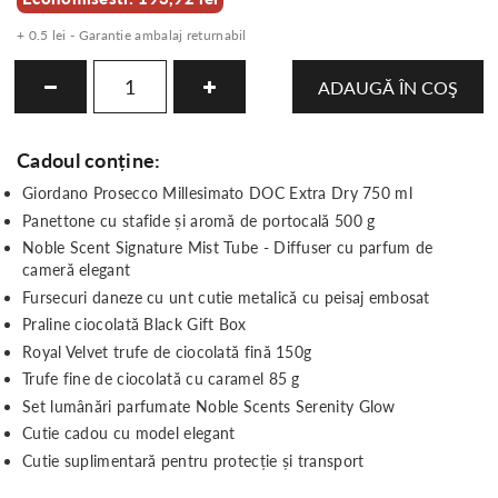
+ 0.5 lei - Garantie ambalaj returnabil
ADAUGĂ ÎN COŞ
Cadoul conține:
Giordano Prosecco Millesimato DOC Extra Dry 750 ml
Panettone cu stafide și aromă de portocală 500 g
Noble Scent Signature Mist Tube - Diffuser cu parfum de
cameră elegant
Fursecuri daneze cu unt cutie metalică cu peisaj embosat
Praline ciocolată Black Gift Box
Royal Velvet trufe de ciocolată fină 150g
Trufe fine de ciocolată cu caramel 85 g
Set lumânări parfumate Noble Scents Serenity Glow
Cutie cadou cu model elegant
Cutie suplimentară pentru protecție și transport