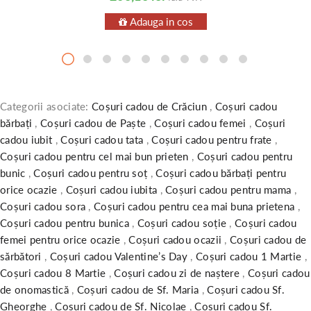
Adauga in cos
Categorii asociate:
Coșuri cadou de Crăciun
,
Coșuri cadou
bărbați
,
Coșuri cadou de Paște
,
Coșuri cadou femei
,
Coșuri
cadou iubit
,
Coșuri cadou tata
,
Coșuri cadou pentru frate
,
Coșuri cadou pentru cel mai bun prieten
,
Coșuri cadou pentru
bunic
,
Coșuri cadou pentru soț
,
Coșuri cadou bărbați pentru
orice ocazie
,
Coșuri cadou iubita
,
Coșuri cadou pentru mama
,
Coșuri cadou sora
,
Coșuri cadou pentru cea mai buna prietena
,
Coșuri cadou pentru bunica
,
Coșuri cadou soție
,
Coșuri cadou
femei pentru orice ocazie
,
Coșuri cadou ocazii
,
Coșuri cadou de
sărbători
,
Coșuri cadou Valentine’s Day
,
Coșuri cadou 1 Martie
,
Coșuri cadou 8 Martie
,
Coșuri cadou zi de naștere
,
Coșuri cadou
de onomastică
,
Coșuri cadou de Sf. Maria
,
Coșuri cadou Sf.
Gheorghe
,
Coșuri cadou de Sf. Nicolae
,
Coșuri cadou Sf.