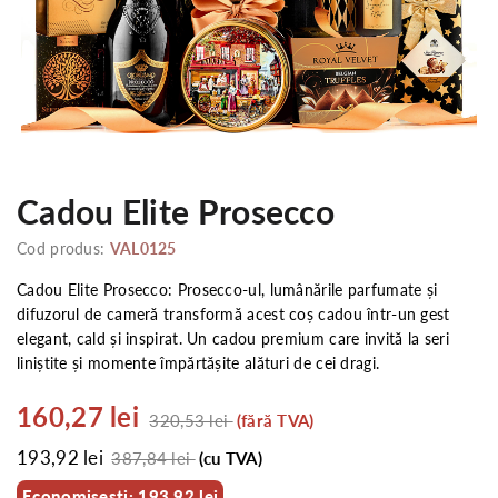
Cadou Elite Prosecco
Cod produs:
VAL0125
Cadou Elite Prosecco: Prosecco-ul, lumânările parfumate și
difuzorul de cameră transformă acest coș cadou într-un gest
elegant, cald și inspirat. Un cadou premium care invită la seri
liniștite și momente împărtășite alături de cei dragi.
160,27 lei
320,53 lei
(fără TVA)
193,92 lei
387,84 lei
(cu TVA)
Economisesti: 193,92 lei